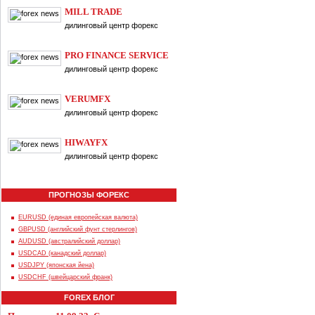
MILL TRADE
дилинговый центр форекс
PRO FINANCE SERVICE
дилинговый центр форекс
VERUMFX
дилинговый центр форекс
HIWAYFX
дилинговый центр форекс
ПРОГНОЗЫ ФОРЕКС
EURUSD (единая европейская валюта)
GBPUSD (английский фунт стерлингов)
AUDUSD (австралийский доллар)
USDCAD (канадский доллар)
USDJPY (японская йена)
USDCHF (швейцарский франк)
FOREX БЛОГ