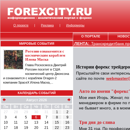
О проекте
|
Реклама
|
Информеры
О ПОРТАЛЕ
НОВОС
ЛЕНТА:
Транскредитбанк пр
МИРОВЫЕ СОБЫТИЯ
Рогозин ознакомится с
космическим кораблем
Илона Маска
Глава Роскосмоса Дмитрий
Истории форекс трейдер
Рогозин посетит в США
Присылайте свои интересны
космический центр Джонсона
и ознакомится с кораблем Dragon-2
сайте по почте
webmaster@
компании SpaceX Илона Маска,...
Авто по имени "форекс
КАЛЕНДАРЬ СОБЫТИЙ
Мое имя Игорь. Женат, п
Август 2026
менеджером в фирме по п
Пн
Вт
Ср
Чт
Пт
Сб
Вс
не бывает много, а в моем
27
28
29
30
31
1
2
3
4
5
6
7
8
9
Три дня до слива
10
11
12
13
14
15
16
17
18
19
20
21
22
23
Мне 31 год. По профессии