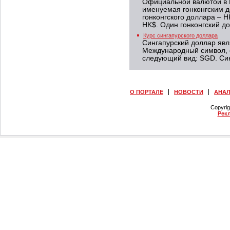
Официальной валютой в 
именуемая гонконгским 
гонконгского доллара – H
HK$. Один гонконгский до
Курс сингапурского доллара
Сингапурский доллар явл
Международный символ, 
следующий вид: SGD. Син
О ПОРТАЛЕ
НОВОСТИ
АНА
Copyri
Рек