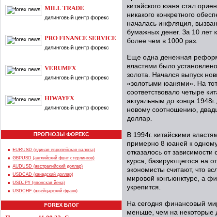
китайского юаня стал ориен
MILL TRADE
никакого конкретного обес
дилинговый центр форекс
началась инфляция, вызван
бумажных денег. За 10 лет 
PRO FINANCE SERVICE
более чем в 1000 раз.
дилинговый центр форекс
Еще одна денежная реформа 
властями было установлено
VERUMFX
золота. Начался выпуск нов
дилинговый центр форекс
«золотыми юанями». На то
соответствовало четыре ки
HIWAYFX
актуальным до конца 1948г.
дилинговый центр форекс
новому соотношению, двад
доллар.
ПРОГНОЗЫ ФОРЕКС
В 1994г. китайскими властя
примерно 8 юаней к одному 
EURUSD (единая европейская валюта)
отказалось от зависимости
GBPUSD (английский фунт стерлингов)
курса, базирующегося на о
AUDUSD (австралийский доллар)
экономисты считают, что вс
USDCAD (канадский доллар)
мировой конъюнктуре, а фи
USDJPY (японская йена)
укрепится.
USDCHF (швейцарский франк)
На сегодня финансовый мир
FOREX БЛОГ
меньше, чем на некоторые д