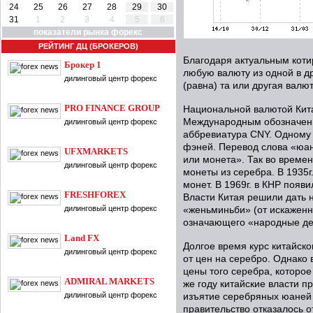
24
25
26
27
28
29
30
31
1
2
3
4
5
6
показатели рынка форекс
РЕЙТИНГ ДЦ (БРОКЕРОВ)
Благодаря актуальным коти
Брокер 1
любую валюту из одной в др
дилинговый центр форекс
(равна) та или другая валют
PRO FINANCE GROUP
Национальной валютой Кита
Международным обозначени
дилинговый центр форекс
аббревиатура CNY. Одному 
фэней. Перевод слова «юань
UFXMARKETS
или монета». Так во време
дилинговый центр форекс
монеты из серебра. В 1935г
монет. В 1969г. в КНР появ
FRESHFOREX
Власти Китая решили дать 
дилинговый центр форекс
«женьминьби» (от искаженно
означающего «народные де
Land FX
Долгое время курс китайск
дилинговый центр форекс
от цен на серебро. Однако 
цены того серебра, которо
ADMIRAL MARKETS
же году китайские власти 
дилинговый центр форекс
изъятие серебряных юаней 
правительство отказалось о