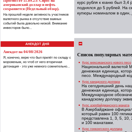
Прогноз от 11.09.23: Спрос на
курс рубля к юаню был 3,4 р
американский доллар и нефть
поднялся до 5 рублей. На 
сохраняется (Недельный обзор).
купюры номиналом в один, д
На прошлой неделе активность участников
валютного рынка в отсутствие важных
событий была довольно низкой. Внимание
инвесторов было...
АНЕКДОТ ДНЯ
Анекдот на 04/08/2026
Список популярных мат
Я, конечно, верю что был прилёт по складу с
мороженым, но чтоб от него вторичная
Курс мексиканского нового песо
детонация - это уже немного сомнительно...
Национальной валютой Ме
денежная единица, котор
песо. Международный код
Курс канадского доллара
На сегодняшний день на
денежная единица, котор
Международное обозначе
канадскому доллару экви
Курс азербайджанского маната
В Азербайджане официал
который равен 100 гяпик
представлена 1, 3, 5, 10, 
и 100 манатами.
Курс гонконгского доллара