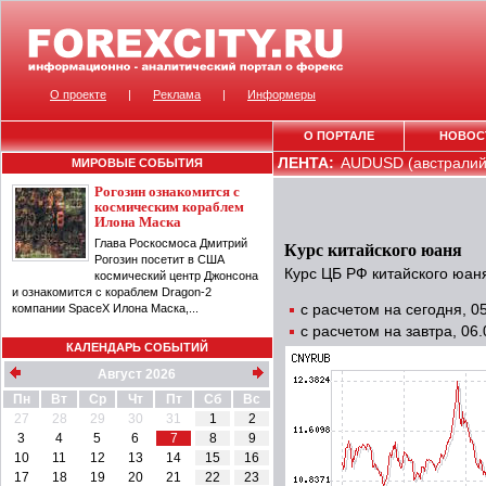
О проекте
|
Реклама
|
Информеры
О ПОРТАЛЕ
НОВОС
ЛЕНТА:
AUDUSD (австралийс
МИРОВЫЕ СОБЫТИЯ
Рогозин ознакомится с
космическим кораблем
Илона Маска
Глава Роскосмоса Дмитрий
Курс китайского юаня
Рогозин посетит в США
Курс ЦБ РФ китайского юаня
космический центр Джонсона
и ознакомится с кораблем Dragon-2
компании SpaceX Илона Маска,...
с расчетом на сегодня, 
с расчетом на завтра, 06
КАЛЕНДАРЬ СОБЫТИЙ
Август 2026
Пн
Вт
Ср
Чт
Пт
Сб
Вс
27
28
29
30
31
1
2
3
4
5
6
7
8
9
10
11
12
13
14
15
16
17
18
19
20
21
22
23