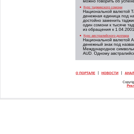
можно говорить об успех
Курс таджикского сомони
Национальной валютой Та
денежная единица под на
достойно заменить таджи
один сомони к тысяче тад
из обращения к 1.04.2001
Курс австралийского доллара
Национальной валютой А
денежный знак под назва
Международное символьн
AUD. Одному австралийск
О ПОРТАЛЕ
НОВОСТИ
АНА
Copyri
Рек