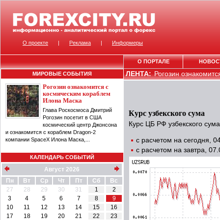
О проекте
|
Реклама
|
Информеры
О ПОРТАЛЕ
НОВОС
ЛЕНТА:
Рогозин ознакомитс
МИРОВЫЕ СОБЫТИЯ
Рогозин ознакомится с
космическим кораблем
Илона Маска
Глава Роскосмоса Дмитрий
Курс узбекского сума
Рогозин посетит в США
Курс ЦБ РФ узбекского сума
космический центр Джонсона
и ознакомится с кораблем Dragon-2
компании SpaceX Илона Маска,...
с расчетом на сегодня, 
с расчетом на завтра, 07
КАЛЕНДАРЬ СОБЫТИЙ
Август 2026
Пн
Вт
Ср
Чт
Пт
Сб
Вс
27
28
29
30
31
1
2
3
4
5
6
7
8
9
10
11
12
13
14
15
16
17
18
19
20
21
22
23