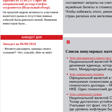
Прогноз от 11.09.23: Спрос на
составляют затраты на счет
американский доллар и нефть
музейные билеты и стоимос
сохраняется (Недельный обзор).
Чтобы избежать этого, реко
На прошлой неделе активность участников
стран региона или жителям
валютного рынка в отсутствие важных
событий была довольно низкой. Внимание
инвесторов было...
АНЕКДОТ ДНЯ
Анекдот на 06/08/2026
- Желаете расширить границы своего
Список популярных мат
сознания?- Нет, спасибо. Мне не жмёт.
Курс мексиканского нового песо
Национальной валютой Ме
денежная единица, котор
песо. Международный код
Курс гонконгского доллара
Официальной валютой в 
именуемая гонконгским 
гонконгского доллара – H
HK$. Один гонконгский до
Курс словенского толара
Национальной валютой Сл
Толар достаточно устойч
Учитывая тот факт, что 
где уровень инфляции бы