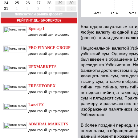
24
25
26
27
28
29
30
31
1
2
3
4
5
6
показатели рынка форекс
РЕЙТИНГ ДЦ (БРОКЕРОВ)
Благодаря актуальным коти
Брокер 1
любую валюту из одной в др
дилинговый центр форекс
(равна) та или другая валют
PRO FINANCE GROUP
Национальной валютой Узб
узбекский сум. Одному суму
дилинговый центр форекс
был введен в обращение 1.0
президента Узбекистана. Н
UFXMARKETS
банкноты достоинством в оди
дилинговый центр форекс
двадцать пять сум, пятьдеся
тысячу сум, а также в обр
FRESHFOREX
тийин, три тийина, пять тий
дилинговый центр форекс
пятьдесят тийин, а также од
сум и пятьдесят сум. Практ
размеру, и различают их то
Land FX
изображения памятников иск
дилинговый центр форекс
Узбекистане.
ADMIRAL MARKETS
В более поздний период, в
дилинговый центр форекс
номиналам, в обращение во
данный момент в хождении 