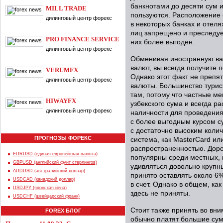
банкнотами до десяти сум 
MILL TRADE
пользуются. Расположение 
дилинговый центр форекс
в некоторых банках и отеля
лиц запрещено и преследует
PRO FINANCE SERVICE
них более выгоден.
дилинговый центр форекс
Обменивая иностранную ва
валют, вы всегда получите 
VERUMFX
Однако этот факт не препя
дилинговый центр форекс
валюты. Большинство турис
там, потому что частные м
HIWAYFX
узбекского сума и всегда р
дилинговый центр форекс
наличности для проведения
с более выгодным курсом с
с достаточно высоким коли
ПРОГНОЗЫ ФОРЕКС
система, как MasterCard ил
распространенностью. Доро
EURUSD (единая европейская валюта)
популярны среди местных, 
GBPUSD (английский фунт стерлингов)
удивляться довольно крупн
AUDUSD (австралийский доллар)
принято оставлять около 6%
USDCAD (канадский доллар)
в счет. Однако в общем, ка
USDJPY (японская йена)
здесь не приняты.
USDCHF (швейцарский франк)
Стоит также принять во вни
FOREX БЛОГ
обычно платят большие сум