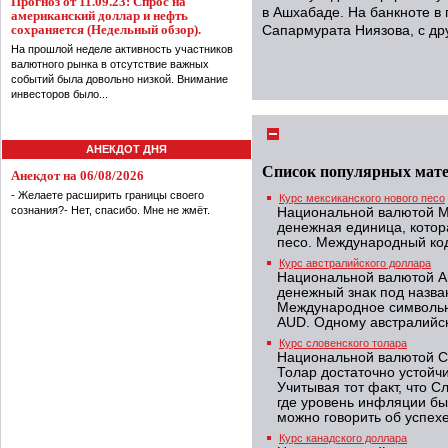
Прогноз от 11.09.23: Спрос на
в Ашхабаде. На банкноте в
американский доллар и нефть
сохраняется (Недельный обзор).
Сапармурата Ниязова, с др
На прошлой неделе активность участников
валютного рынка в отсутствие важных
событий была довольно низкой. Внимание
инвесторов было...
АНЕКДОТ ДНЯ
Список популярных мат
Анекдот на 06/08/2026
- Желаете расширить границы своего
Курс мексиканского нового песо
сознания?- Нет, спасибо. Мне не жмёт.
Национальной валютой Ме
денежная единица, котор
песо. Международный код
Курс австралийского доллара
Национальной валютой А
денежный знак под назва
Международное символьн
AUD. Одному австралийск
Курс словенского толара
Национальной валютой Сл
Толар достаточно устойч
Учитывая тот факт, что 
где уровень инфляции бы
можно говорить об успех
Курс канадского доллара