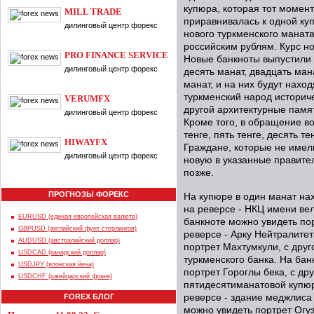
купюра, которая тот момент
MILL TRADE
приравнивалась к одной ку
дилинговый центр форекс
нового туркменского маната
российским рублям. Курс но
PRO FINANCE SERVICE
Новые банкноты выпустили 
дилинговый центр форекс
десять манат, двадцать мана
манат, и на них будут нах
туркменский народ историче
VERUMFX
другой архитектурные памя
дилинговый центр форекс
Кроме того, в обращение в
тенге, пять тенге, десять те
HIWAYFX
Граждане, которые не имел
дилинговый центр форекс
новую в указанные правител
позже.
ПРОГНОЗЫ ФОРЕКС
На купюре в один манат на
на реверсе - НКЦ имени ве
EURUSD (единая европейская валюта)
банкноте можно увидеть по
GBPUSD (английский фунт стерлингов)
реверсе - Арку Нейтралитет
AUDUSD (австралийский доллар)
портрет Махтумкули, с друг
USDCAD (канадский доллар)
туркменского банка. На бан
USDJPY (японская йена)
портрет Гороглы бека, с др
USDCHF (швейцарский франк)
пятидесятиманатовой купюр
FOREX БЛОГ
реверсе - здание меджлиса
можно увидеть портрет Огуз