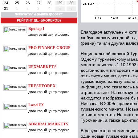
24
25
26
27
28
29
30
31
1
2
3
4
5
6
показатели рынка форекс
РЕЙТИНГ ДЦ (БРОКЕРОВ)
Брокер 1
Благодаря актуальным коти
дилинговый центр форекс
любую валюту из одной в др
(равна) та или другая валют
PRO FINANCE GROUP
Национальной валютой Тур
дилинговый центр форекс
Одному туркменскому манат
маната началось 1.10.1993
UFXMARKETS
достоинством пятьдесят мана
дилинговый центр форекс
пять тысяч манат, десять т
туркменскую валюту ввели 
FRESHFOREX
инфляция, что сказалось н
дилинговый центр форекс
отрицательно. На всех куп
находится изображение бы
Ниязова. В 2009г. правите
Land FX
туркменского маната. Новы
дилинговый центр форекс
пятиста манатов. На них н
Туркмении, а также архите
ADMIRAL MARKETS
дилинговый центр форекс
В результате деноминации 
один новый туркменский ман