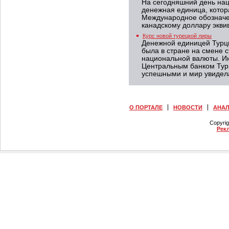
На сегодняшний день на
денежная единица, котор
Международное обозначе
канадскому доллару экви
Курс новой турецкой лиры
Денежной единицей Турци
была в стране на смене 
национальной валюты. И
Центральным банком Турц
успешными и мир увидела
О ПОРТАЛЕ
НОВОСТИ
АНА
Copyri
Рек