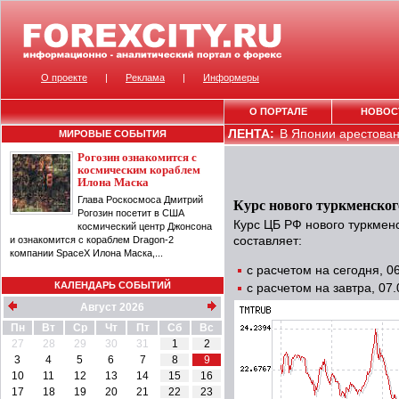
О проекте
|
Реклама
|
Информеры
О ПОРТАЛЕ
НОВОС
ЛЕНТА:
В Японии арестован 
МИРОВЫЕ СОБЫТИЯ
Рогозин ознакомится с
космическим кораблем
Илона Маска
Глава Роскосмоса Дмитрий
Курс нового туркменског
Рогозин посетит в США
Курс ЦБ РФ нового туркмен
космический центр Джонсона
и ознакомится с кораблем Dragon-2
составляет:
компании SpaceX Илона Маска,...
с расчетом на сегодня, 
КАЛЕНДАРЬ СОБЫТИЙ
с расчетом на завтра, 07
Август 2026
Пн
Вт
Ср
Чт
Пт
Сб
Вс
27
28
29
30
31
1
2
3
4
5
6
7
8
9
10
11
12
13
14
15
16
17
18
19
20
21
22
23