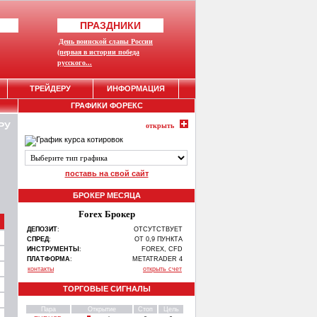
ПРАЗДНИКИ
День воинской славы России
(первая в истории победа
русского...
ТРЕЙДЕРУ
ИНФОРМАЦИЯ
ГРАФИКИ ФОРЕКС
РУ
открыть
поставь на свой сайт
БРОКЕР МЕСЯЦА
Forex Брокер
ДЕПОЗИТ
:
ОТСУТСТВУЕТ
СПРЕД
:
ОТ 0,9 ПУНКТА
ИНСТРУМЕНТЫ
:
FOREX, CFD
ПЛАТФОРМА
:
METATRADER 4
контакты
открыть счет
ТОРГОВЫЕ СИГНАЛЫ
Пара
Открытие
Стоп
Цель