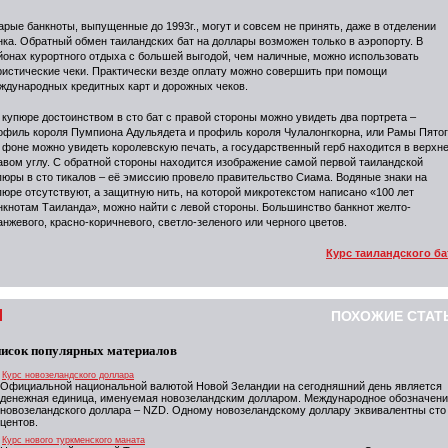
арые банкноты, выпущенные до 1993г., могут и совсем не принять, даже в отделении
нка. Обратный обмен таиландских бат на доллары возможен только в аэропорту. В
йонах курортного отдыха с большей выгодой, чем наличные, можно использовать
ристические чеки. Практически везде оплату можно совершить при помощи
ждународных кредитных карт и дорожных чеков.
 купюре достоинством в сто бат с правой стороны можно увидеть два портрета –
офиль короля Пумпиона Адульядета и профиль короля Чулалонгкорна, или Рамы Пятог
 фоне можно увидеть королевскую печать, а государственный герб находится в верхн
авом углу. С обратной стороны находится изображение самой первой таиландской
пюры в сто тикалов – её эмиссию провело правительство Сиама. Водяные знаки на
пюре отсутствуют, а защитную нить, на которой микротекстом написано «100 лет
нкнотам Таиланда», можно найти с левой стороны. Большинство банкнот желто-
анжевого, красно-коричневого, светло-зеленого или черного цветов.
Курс таиландского ба
ПОХОЖИЕ СТАТ
исок популярных материалов
Курс новозеландского доллара
Официальной национальной валютой Новой Зеландии на сегодняшний день является
денежная единица, именуемая новозеландским долларом. Международное обозначен
новозеландского доллара – NZD. Одному новозеландскому доллару эквивалентны сто
центов.
Курс нового туркменского маната