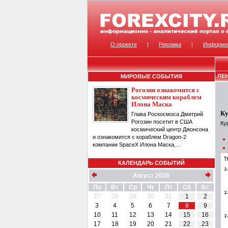
О проекте
|
Реклама
|
Информе
ЛЕ
МИРОВЫЕ СОБЫТИЯ
Рогозин ознакомится с
космическим кораблем
Илона Маска
Ку
Глава Роскосмоса Дмитрий
Рогозин посетит в США
Ку
космический центр Джонсона
и ознакомится с кораблем Dragon-2
компании SpaceX Илона Маска,...
КАЛЕНДАРЬ СОБЫТИЙ
Август 2026
Пн
Вт
Ср
Чт
Пт
Сб
Вс
27
28
29
30
31
1
2
3
4
5
6
7
8
9
10
11
12
13
14
15
16
17
18
19
20
21
22
23