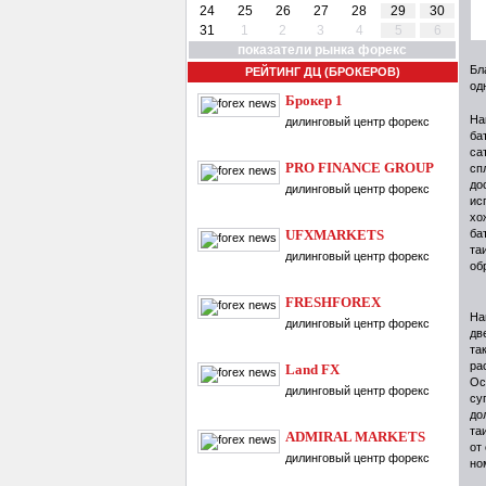
24
25
26
27
28
29
30
31
1
2
3
4
5
6
показатели рынка форекс
Бл
РЕЙТИНГ ДЦ (БРОКЕРОВ)
од
Брокер 1
На
дилинговый центр форекс
ба
са
PRO FINANCE GROUP
сп
до
дилинговый центр форекс
ис
хо
UFXMARKETS
ба
та
дилинговый центр форекс
об
FRESHFOREX
На
дилинговый центр форекс
дв
та
ра
Land FX
Ос
дилинговый центр форекс
су
до
та
ADMIRAL MARKETS
от
дилинговый центр форекс
но