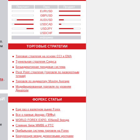
Покупают
Пара
Продают
EURUSD
GBPUSD
AUDUSD
USDCAD
USDJPY
USDCHF
информер
о.
ем
ТОРГОВЫЕ СТРАТЕГИИ
Торговая стратегия на основе CCI и EMA
Туннельная стратегия Сидуса
Безындикаторная трендовая система
Pivot Point стратегия (торговля по разворотным
точкам)
та
.
Торговля по индикатору Moving Average
Модифицированная торговля по уровням
Динаполи
ЬИ
ФОРЕКС СТАТЬИ
Еще раз о валютном рынке Forex
Все о паевых фондах (ПИФы)
WORLD FOREX EXPO. Юбилей бренда
ие
Слияние бирж ММВБ и РТС
Прибыльная система торговли на Forex
Конкуренция между дилинговыми центрами