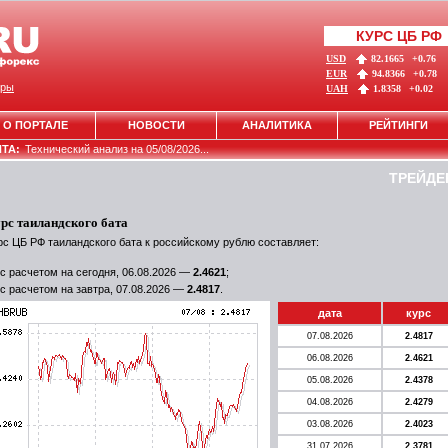
КУРС ЦБ РФ
USD
82.1665
+0.76
EUR
94.8366
+0.78
ры
UAH
1.8358
+0.02
О ПОРТАЛЕ
НОВОСТИ
АНАЛИТИКА
РЕЙТИНГИ
НТА:
Технический анализ на 05/08/2026...
ТРЕЙДЕ
рс таиландского бата
рс ЦБ РФ таиландского бата к российскому рублю составляет:
с расчетом на сегодня, 06.08.2026 —
2.4621
;
с расчетом на завтра, 07.08.2026 —
2.4817
.
дата
курс
07.08.2026
2.4817
06.08.2026
2.4621
05.08.2026
2.4378
04.08.2026
2.4279
03.08.2026
2.4023
31.07.2026
2.3781