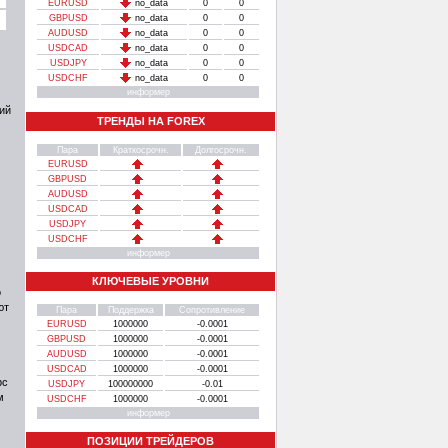
EURUSD
no_data
0
0
GBPUSD
no_data
0
0
AUDUSD
no_data
0
0
USDCAD
no_data
0
0
USDJPY
no_data
0
0
USDCHF
no_data
0
0
информер
ий
ТРЕНДЫ НА FOREX
Пара
Краткосрочн.
Долгосрочн.
EURUSD
GBPUSD
AUDUSD
USDCAD
USDJPY
USDCHF
информер
КЛЮЧЕВЫЕ УРОВНИ
о
ют
Пара
Поддержка
Сопротивление
EURUSD
1000000
-0.0001
GBPUSD
1000000
-0.0001
AUDUSD
1000000
-0.0001
USDCAD
1000000
-0.0001
рс
USDJPY
100000000
-0.01
м
USDCHF
1000000
-0.0001
информер
ПОЗИЦИИ ТРЕЙДЕРОВ