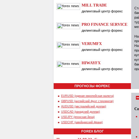
MILL TRADE
Ст
дилинговый центр форекс
ба
ра
ту
PRO FINANCE SERVICE
ме
дилинговый центр форекс
На
пр
VERUMFX
На
дилинговый центр форекс
пр
ку
ку
HIWAYFX
ба
дилинговый центр форекс
ор
ПРОГНОЗЫ ФОРЕКС
EURUSD (единая европейская валюта)
GBPUSD (английский фунт стерлингов)
AUDUSD (австралийский доллар)
Сп
USDCAD (канадский доллар)
USDJPY (японская йена)
USDCHF (швейцарский франк)
FOREX БЛОГ