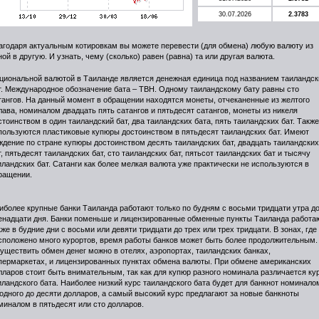
30.07.2026
2.3783
агодаря актуальным котировкам вы можете перевести (для обмена) любую валюту из
ной в другую. И узнать, чему (сколько) равен (равна) та или другая валюта.
циональной валютой в Таиланде является денежная единица под названием таиландск
т. Международное обозначение бата – TBH. Одному таиландскому бату равны сто
тангов. На данный момент в обращении находятся монеты, отчеканенные из желтого
лава, номиналом двадцать пять сатангов и пятьдесят сатангов, монеты из никеля
стоинством в один таиландский бат, два таиландских бата, пять таиландских бат. Также
пользуются пластиковые купюры достоинством в пятьдесят таиландских бат. Имеют
ждение по стране купюры достоинством десять таиландских бат, двадцать таиландских
т, пятьдесят таиландских бат, сто таиландских бат, пятьсот таиландских бат и тысячу
иландских бат. Сатанги как более мелкая валюта уже практически не используются в
ращении.
иболее крупные банки Таиланда работают только по будням с восьми тридцати утра д
енадцати дня. Банки поменьше и лицензированные обменные пункты Таиланда работа
кже в будние дни с восьми или девяти тридцати до трех или трех тридцати. В зонах, где
сположено много курортов, время работы банков может быть более продолжительным.
уществить обмен денег можно в отелях, аэропортах, таиландских банках,
пермаркетах, и лицензированных пунктах обмена валюты. При обмене американских
лларов стоит быть внимательным, так как для купюр разного номинала различается ку
иландского бата. Наиболее низкий курс таиландского бата будет для банкнот номинало
 одного до десяти долларов, а самый высокий курс предлагают за новые банкноты
миналом в пятьдесят или сто долларов.