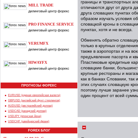
границы и транспортных аг
MILL TRADE
отличаются друг от друга д
дилинговый центр форекс
друга словацких пунктах о
образом изучать условия о
PRO FINANCE SERVICE
словацкой кроны в словацк
пунктах, хотя и не всегда.
дилинговый центр форекс
Обменять обратно словацк
VERUMFX
только в крупных отделения
дилинговый центр форекс
также в аэропортах и на во
предъявление пасорта и кви
HIWAYFX
Пластиковые кредитные кар
словацкие банки, большинс
дилинговый центр форекс
крупные рестораны и магаз
как в банках Словакии, так
этих случаях словацкую кр
ПРОГНОЗЫ ФОРЕКС
поэтому лучше заранее узн
один процент от всей суммы
EURUSD (единая европейская валюта)
GBPUSD (английский фунт стерлингов)
AUDUSD (австралийский доллар)
USDCAD (канадский доллар)
USDJPY (японская йена)
USDCHF (швейцарский франк)
FOREX БЛОГ