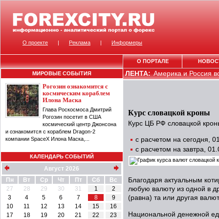
О проекте
|
Реклама
|
Информеры
О ПОРТАЛЕ
НОВОС
ЛЕНТА:
Америка и Россия вс
МИРОВЫЕ СОБЫТИЯ
Рогозин ознакомится с
космическим кораблем
Илона Маска
Глава Роскосмоса Дмитрий
Курс словацкой кроны
Рогозин посетит в США
Курс ЦБ РФ словацкой крон
космический центр Джонсона
и ознакомится с кораблем Dragon-2
компании SpaceX Илона Маска,...
с расчетом на сегодня, 
с расчетом на завтра, 01
КАЛЕНДАРЬ СОБЫТИЙ
Август 2026
Пн
Вт
Ср
Чт
Пт
Сб
Вс
Благодаря актуальным коти
27
28
29
30
31
1
2
любую валюту из одной в др
3
4
5
6
7
8
9
(равна) та или другая валют
10
11
12
13
14
15
16
Национальной денежной ед
17
18
19
20
21
22
23