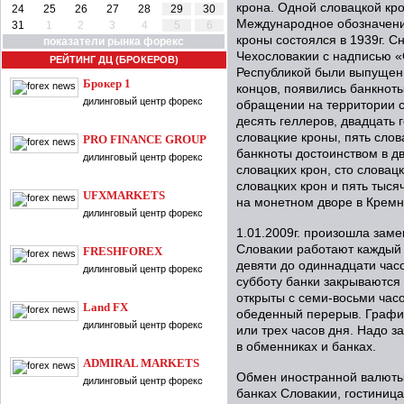
крона. Одной словацкой кро
24
25
26
27
28
29
30
Международное обозначение
31
1
2
3
4
5
6
кроны состоялся в 1939г. С
показатели рынка форекс
Чехословакии с надписью «
РЕЙТИНГ ДЦ (БРОКЕРОВ)
Республикой были выпущены
Брокер 1
концов, появились банкнот
дилинговый центр форекс
обращении на территории 
десять геллеров, двадцать 
словацкие кроны, пять слов
PRO FINANCE GROUP
банкноты достоинством в дв
дилинговый центр форекс
словацких крон, сто словацк
словацких крон и пять тыся
UFXMARKETS
на монетном дворе в Кремн
дилинговый центр форекс
1.01.2009г. произошла заме
Словакии работают каждый 
FRESHFOREX
девяти до одиннадцати часо
дилинговый центр форекс
субботу банки закрываются
открыты с семи-восьми часо
Land FX
обеденный перерыв. График
дилинговый центр форекс
или трех часов дня. Надо з
в обменниках и банках.
ADMIRAL MARKETS
Обмен иностранной валюты 
дилинговый центр форекс
банках Словакии, гостиница