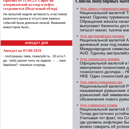
Прогноз от 11.09.23: Спрос на
Список популярных мат
американский доллар и нефть
сохраняется (Недельный обзор).
Курс нового туркменского манат
Национальной валютой Т
На прошлой неделе активность участников
манат. Одному туркменск
валютного рынка в отсутствие важных
Обращение маната начало
событий была довольно низкой. Внимание
выпускают банкноты досто
инвесторов было...
пятьсот манат, тысяча ман
Курс австралийского доллара
Национальной валютой А
АНЕКДОТ ДНЯ
денежный знак под назва
Международное символьн
Анекдот на 05/08/2026
AUD. Одному австралийск
- полторашку пива, пожалуйста.- 18 есть?-
Курс гонконгского доллара
да.- небо уронит ночь на ладони…- …чики
Официальной валютой в 
бамбони?- покиньте очередь.
именуемая гонконгским 
гонконгского доллара – H
HK$. Один гонконгский до
Курс нового румынского лея
Национальной валютой Р
называемая румынским л
румынский лей эквивален
обозначения нового румы
Курс словенского толара
Национальной валютой Сл
Толар достаточно устойч
Учитывая тот факт, что 
где уровень инфляции бы
можно говорить об успех