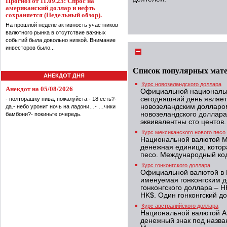
Прогноз от 11.09.23: Спрос на
американский доллар и нефть
сохраняется (Недельный обзор).
На прошлой неделе активность участников
валютного рынка в отсутствие важных
событий была довольно низкой. Внимание
инвесторов было...
Список популярных мат
АНЕКДОТ ДНЯ
Курс новозеландского доллара
Анекдот на 05/08/2026
Официальной национальн
сегодняшний день являе
- полторашку пива, пожалуйста.- 18 есть?-
новозеландским долларо
да.- небо уронит ночь на ладони…- …чики
новозеландского доллар
бамбони?- покиньте очередь.
эквивалентны сто центов.
Курс мексиканского нового песо
Национальной валютой Ме
денежная единица, котор
песо. Международный код
Курс гонконгского доллара
Официальной валютой в 
именуемая гонконгским 
гонконгского доллара – H
HK$. Один гонконгский до
Курс австралийского доллара
Национальной валютой А
денежный знак под назва