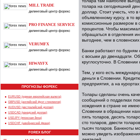
толара там наиболее выгод
MILL TRADE
толара на сегодняшний день
дилинговый центр форекс
доллар. Стоит учесть, что 
объявленному курсу, в то в
комиссионные размером в о
PRO FINANCE SERVICE
процентов. Чтобы максимал
дилинговый центр форекс
обращаться в отделения ин
выгоднее, чем в словенских
VERUMFX
дилинговый центр форекс
Банки работают по будням с
с восьми до двенадцати. О
круглосуточно. В Словении 
HIWAYFX
дилинговый центр форекс
Тем, у кого есть междунаро
деньги в Словении. Кредит
предприятия, а на курорта
ПРОГНОЗЫ ФОРЕКС
Толары сделаны очень каче
EURUSD (единая европейская валюта)
сообщений о подделках пок
GBPUSD (английский фунт стерлингов)
хождения в стране не имею
AUDUSD (австралийский доллар)
Словении в обращении нахо
USDCAD (канадский доллар)
пять толаров, десять толар
USDJPY (японская йена)
сто толаров, двести толаров
USDCHF (швейцарский франк)
тысяч толаров. Банкноты мо
FOREX БЛОГ
можно увидеть изображения
деятелей.