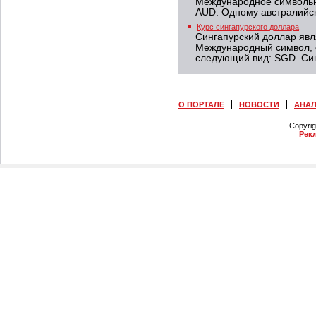
Международное символьн
AUD. Одному австралийск
Курс сингапурского доллара
Сингапурский доллар явл
Международный символ, 
следующий вид: SGD. Син
О ПОРТАЛЕ
НОВОСТИ
АНА
Copyri
Рек