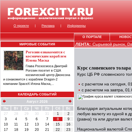
О проекте
|
Реклама
|
Информеры
О ПОРТАЛЕ
НОВОС
ЛЕНТА:
Сырьевой рынок, Dail
МИРОВЫЕ СОБЫТИЯ
Рогозин ознакомится с
космическим кораблем
Илона Маска
Глава Роскосмоса Дмитрий
Курс словенского толара
Рогозин посетит в США
Курс ЦБ РФ словенского тол
космический центр Джонсона
и ознакомится с кораблем Dragon-2
компании SpaceX Илона Маска,...
с расчетом на сегодня, 
с расчетом на завтра, 01
КАЛЕНДАРЬ СОБЫТИЙ
Август 2026
Пн
Вт
Ср
Чт
Пт
Сб
Вс
Благодаря актуальным коти
27
28
29
30
31
1
2
любую валюту из одной в др
3
4
5
6
7
8
9
(равна) та или другая валют
10
11
12
13
14
15
16
Национальной валютой Слов
17
18
19
20
21
22
23