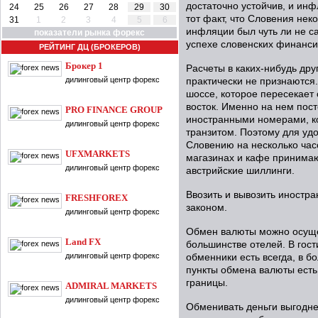
достаточно устойчив, и ин
24
25
26
27
28
29
30
тот факт, что Словения нек
31
1
2
3
4
5
6
инфляции был чуть ли не с
показатели рынка форекс
успехе словенских финанси
РЕЙТИНГ ДЦ (БРОКЕРОВ)
Брокер 1
Расчеты в каких-нибудь дру
дилинговый центр форекс
практически не признаются
шоссе, которое пересекает 
восток. Именно на нем пос
PRO FINANCE GROUP
иностранными номерами, ко
дилинговый центр форекс
транзитом. Поэтому для уд
Словению на несколько час
UFXMARKETS
магазинах и кафе принимаю
дилинговый центр форекс
австрийские шиллинги.
Ввозить и вывозить иностр
FRESHFOREX
законом.
дилинговый центр форекс
Обмен валюты можно осущес
Land FX
большинстве отелей. В гост
дилинговый центр форекс
обменники есть всегда, в б
пункты обмена валюты есть
границы.
ADMIRAL MARKETS
дилинговый центр форекс
Обменивать деньги выгоднее