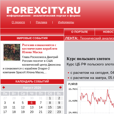
О проекте
|
Реклама
|
Информеры
О ПОРТАЛЕ
НОВОС
ЛЕНТА:
Технический анализ 
МИРОВЫЕ СОБЫТИЯ
Рогозин ознакомится с
космическим кораблем
Илона Маска
Глава Роскосмоса Дмитрий
Курс польского злотого
Рогозин посетит в США
Курс ЦБ РФ польского злото
космический центр Джонсона
и ознакомится с кораблем Dragon-2
компании SpaceX Илона Маска,...
с расчетом на сегодня, 
с расчетом на завтра, 05
КАЛЕНДАРЬ СОБЫТИЙ
Август 2026
Пн
Вт
Ср
Чт
Пт
Сб
Вс
27
28
29
30
31
1
2
3
4
5
6
7
8
9
10
11
12
13
14
15
16
17
18
19
20
21
22
23