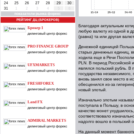
24
25
26
27
28
29
30
31
1
2
3
4
5
6
показатели рынка форекс
РЕЙТИНГ ДЦ (БРОКЕРОВ)
Благодаря актуальным коти
Брокер 1
любую валюту из одной в др
дилинговый центр форекс
(равна) та или другая валют
PRO FINANCE GROUP
Денежной единицей Польши 
старых денежных единиц, в
дилинговый центр форекс
ходила еще в Речи Посполи
PLN. В период Российской
UFXMARKETS
являлся польский рубль. В
дилинговый центр форекс
государства независимого, 
вновь занял свое место в и
FRESHFOREX
обесценился из-за гиперинф
дилинговый центр форекс
новый злотый.
Изначально злотым называл
Land FX
поступала в Польшу, в осно
дилинговый центр форекс
качество монет ухудшилось,
соответствовало изначальн
ADMIRAL MARKETS
надолго вошло в польский 
дилинговый центр форекс
На данный момент банкноты