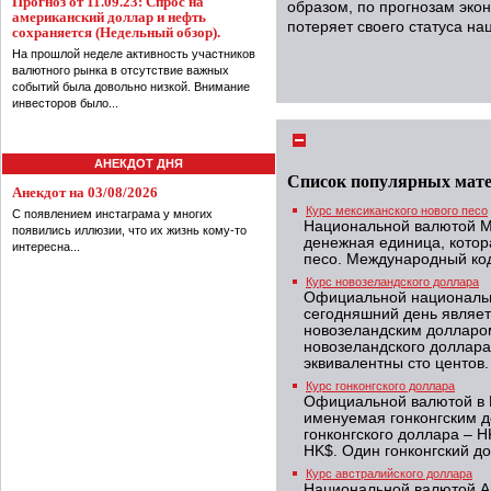
Прогноз от 11.09.23: Спрос на
образом, по прогнозам эко
американский доллар и нефть
потеряет своего статуса н
сохраняется (Недельный обзор).
На прошлой неделе активность участников
валютного рынка в отсутствие важных
событий была довольно низкой. Внимание
инвесторов было...
АНЕКДОТ ДНЯ
Список популярных мат
Анекдот на 03/08/2026
Курс мексиканского нового песо
С появлением инстаграма у многих
Национальной валютой Ме
появились иллюзии, что их жизнь кому-то
денежная единица, котор
интересна...
песо. Международный код
Курс новозеландского доллара
Официальной национальн
сегодняшний день являе
новозеландским долларо
новозеландского доллар
эквивалентны сто центов.
Курс гонконгского доллара
Официальной валютой в 
именуемая гонконгским 
гонконгского доллара – H
HK$. Один гонконгский до
Курс австралийского доллара
Национальной валютой А