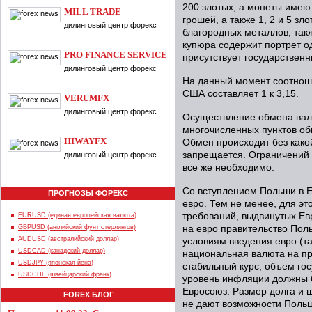
200 злотых, а монеты имеютс
MILL TRADE
грошей, а также 1, 2 и 5 з
дилинговый центр форекс
благородных металлов, так
купюра содержит портрет од
PRO FINANCE SERVICE
присутствует государствен
дилинговый центр форекс
На данный момент соотноше
США составляет 1 к 3,15.
VERUMFX
дилинговый центр форекс
Осуществление обмена валю
многочисленных пунктов обм
HIWAYFX
Обмен происходит без какой
запрещается. Ограничений 
дилинговый центр форекс
все же необходимо.
Со вступлением Польши в Е
ПРОГНОЗЫ ФОРЕКС
евро. Тем не менее, для э
требований, выдвинутых Е
EURUSD (единая европейская валюта)
GBPUSD (английский фунт стерлингов)
на евро правительство Пол
AUDUSD (австралийский доллар)
условиям введения евро (т
USDCAD (канадский доллар)
национальная валюта на пр
USDJPY (японская йена)
стабильный курс, объем го
USDCHF (швейцарский франк)
уровень инфляции должны б
Евросоюз. Размер долга и ш
FOREX БЛОГ
не дают возможности Польш