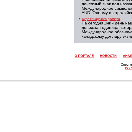
денежный знак под назва
Международное символьн
AUD. Одному австралийск
Курс канадского доллара
На сегодняшний день на
денежная единица, котор
Международное обозначе
канадскому доллару экви
О ПОРТАЛЕ
НОВОСТИ
АНА
Copyri
Рек