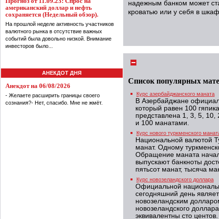
Прогноз от 11.09.23: Спрос на
надежным банком может ста
американский доллар и нефть
кроватью или у себя в шкаф
сохраняется (Недельный обзор).
На прошлой неделе активность участников
валютного рынка в отсутствие важных
событий была довольно низкой. Внимание
инвесторов было...
АНЕКДОТ ДНЯ
Список популярных мат
Анекдот на 06/08/2026
Курс азербайджанского маната
- Желаете расширить границы своего
В Азербайджане официал
сознания?- Нет, спасибо. Мне не жмёт.
который равен 100 гяпик
представлена 1, 3, 5, 10, 
и 100 манатами.
Курс нового туркменского манат
Национальной валютой Т
манат. Одному туркменск
Обращение маната начало
выпускают банкноты досто
пятьсот манат, тысяча ман
Курс новозеландского доллара
Официальной национальн
сегодняшний день являе
новозеландским долларо
новозеландского доллар
эквивалентны сто центов.