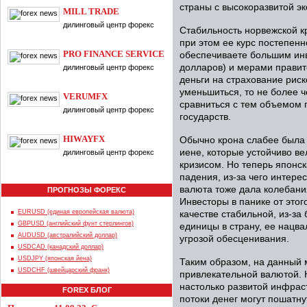
страны с высокоразвитой э
MILL TRADE
дилинговый центр форекс
Стабильность норвежской к
при этом ее курс постепенн
PRO FINANCE SERVICE
обеспечиваете большим ин
долларов) и мерами правите
дилинговый центр форекс
деньги на страхование рис
уменьшиться, то не более ч
VERUMFX
сравниться с тем объемом 
дилинговый центр форекс
государств.
HIWAYFX
Обычно крона слабее была
иене, которые устойчиво ве
дилинговый центр форекс
кризисом. Но теперь японс
падения, из-за чего интере
валюта тоже дала колебания
ПРОГНОЗЫ ФОРЕКС
Инвесторы в панике от этог
EURUSD (единая европейская валюта)
качестве стабильной, из-з
GBPUSD (английский фунт стерлингов)
единицы в страну, ее нацва
AUDUSD (австралийский доллар)
угрозой обесценивания.
USDCAD (канадский доллар)
USDJPY (японская йена)
Таким образом, на данный 
USDCHF (швейцарский франк)
привлекательной валютой. Н
настолько развитой инфрас
FOREX БЛОГ
потоки денег могут пошатнут