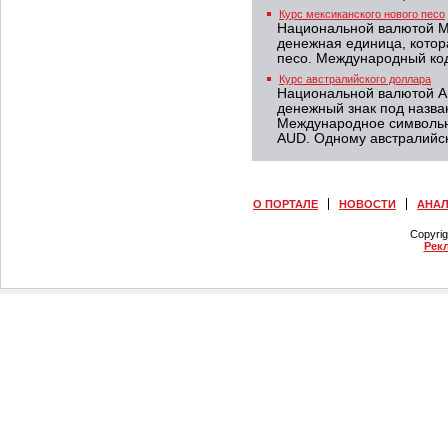
Курс мексиканского нового песо
Национальной валютой Ме
денежная единица, котор
песо. Международный код
Курс австралийского доллара
Национальной валютой А
денежный знак под назва
Международное символьн
AUD. Одному австралийск
О ПОРТАЛЕ
НОВОСТИ
АНА
Copyri
Рек