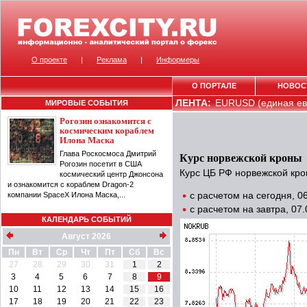
О проекте
|
Реклама
|
Информеры
О ПОРТАЛЕ
НОВОС
ЛЕНТА:
EURUSD (единая евр
МИРОВЫЕ СОБЫТИЯ
Рогозин ознакомится с
космическим кораблем
Илона Маска
Глава Роскосмоса Дмитрий
Курс норвежской кроны
Рогозин посетит в США
Курс ЦБ РФ норвежской кро
космический центр Джонсона
и ознакомится с кораблем Dragon-2
компании SpaceX Илона Маска,...
с расчетом на сегодня, 
с расчетом на завтра, 07
КАЛЕНДАРЬ СОБЫТИЙ
Август 2026
Пн
Вт
Ср
Чт
Пт
Сб
Вс
27
28
29
30
31
1
2
3
4
5
6
7
8
9
10
11
12
13
14
15
16
17
18
19
20
21
22
23