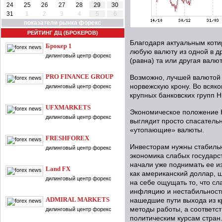
24
25
26
27
28
29
30
31
1
2
3
4
5
6
показатели рынка форекс
РЕЙТИНГ ДЦ (БРОКЕРОВ)
Благодаря актуальным коти
Брокер 1
любую валюту из одной в др
дилинговый центр форекс
(равна) та или другая валют
PRO FINANCE GROUP
Возможно, лучшей валютой 
норвежскую крону. Во всяко
дилинговый центр форекс
крупных банковских групп 
UFXMARKETS
Экономическое положение 
дилинговый центр форекс
выглядит просто спасатель
«утопающие» валюты.
FRESHFOREX
Инвесторам нужны стабильн
дилинговый центр форекс
экономика слабых государст
начали уже поднимать ее из
Land FX
как американский доллар, 
дилинговый центр форекс
на себе ощущать то, что с
инфляцию и нестабильность
ADMIRAL MARKETS
нашедшие пути выхода из к
методы работы, а соответс
дилинговый центр форекс
политическим курсам стран.