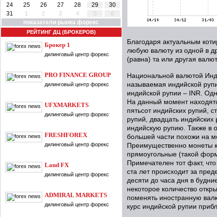
24
25
26
27
28
29
30
31
1
2
3
4
5
6
показатели рынка форекс
РЕЙТИНГ ДЦ (БРОКЕРОВ)
Благодаря актуальным коти
Брокер 1
любую валюту из одной в др
дилинговый центр форекс
(равна) та или другая валют
PRO FINANCE GROUP
Национальной валютой Инд
называемая индийской руп
дилинговый центр форекс
индийской рупии – INR. Одн
На данный момент находятс
UFXMARKETS
пятьсот индийских рупий, с
дилинговый центр форекс
рупий, двадцать индийских 
индийскую рупию. Также в 
FRESHFOREX
большей части похожи на м
дилинговый центр форекс
Преимущественно монеты кр
прямоугольные (такой форм
Примечателен тот факт, что
Land FX
ста лет происходит за пред
дилинговый центр форекс
десяти до часа дня в будние
некоторое количество откр
ADMIRAL MARKETS
поменять иностранную валю
дилинговый центр форекс
курс индийской рупии приб