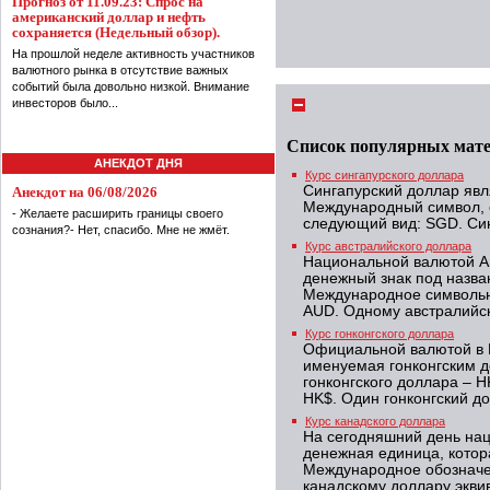
Прогноз от 11.09.23: Спрос на
американский доллар и нефть
сохраняется (Недельный обзор).
На прошлой неделе активность участников
валютного рынка в отсутствие важных
событий была довольно низкой. Внимание
инвесторов было...
Список популярных мат
АНЕКДОТ ДНЯ
Курс сингапурского доллара
Сингапурский доллар явл
Анекдот на 06/08/2026
Международный символ, 
- Желаете расширить границы своего
следующий вид: SGD. Син
сознания?- Нет, спасибо. Мне не жмёт.
Курс австралийского доллара
Национальной валютой А
денежный знак под назва
Международное символьн
AUD. Одному австралийск
Курс гонконгского доллара
Официальной валютой в 
именуемая гонконгским 
гонконгского доллара – H
HK$. Один гонконгский до
Курс канадского доллара
На сегодняшний день на
денежная единица, котор
Международное обозначе
канадскому доллару экви