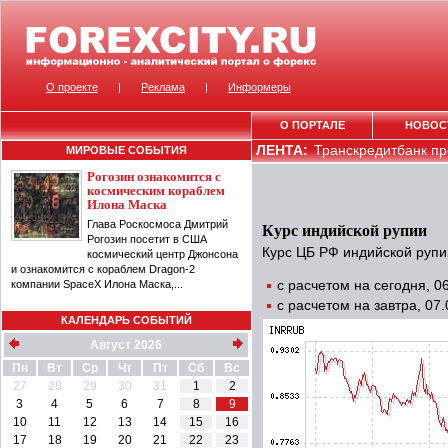
О проекте
|
Реклама
|
Информеры
О ПОРТАЛЕ
НОВОС
ЛЕНТА:
Транскредитбанк пр
МИРОВЫЕ СОБЫТИЯ
Рогозин ознакомится с
космическим кораблем
Илона Маска
Глава Роскосмоса Дмитрий
Курс индийской рупии
Рогозин посетит в США
Курс ЦБ РФ индийской рупи
космический центр Джонсона
и ознакомится с кораблем Dragon-2
компании SpaceX Илона Маска,...
с расчетом на сегодня, 
с расчетом на завтра, 07
КАЛЕНДАРЬ СОБЫТИЙ
Август 2026
Пн
Вт
Ср
Чт
Пт
Сб
Вс
27
28
29
30
31
1
2
3
4
5
6
7
8
9
10
11
12
13
14
15
16
17
18
19
20
21
22
23