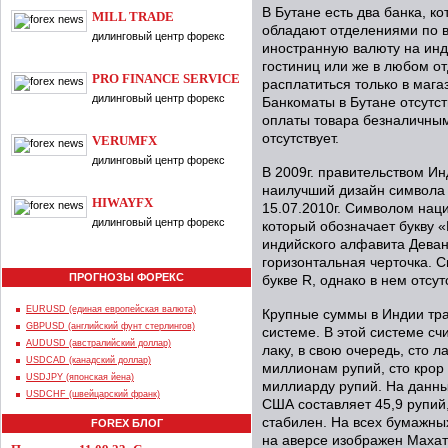
В Бутане есть два банка, 
MILL TRADE
обладают отделениями по в
дилинговый центр форекс
иностранную валюту на инд
гостиниц или же в любом о
PRO FINANCE SERVICE
расплатиться только в мага
дилинговый центр форекс
Банкоматы в Бутане отсутс
оплаты товара безналичным
отсутствует.
VERUMFX
дилинговый центр форекс
В 2009г. правительством И
наилучший дизайн символа 
HIWAYFX
15.07.2010г. Символом нац
дилинговый центр форекс
который обозначает букву «
индийского алфавита Деван
горизонтальная черточка. 
ПРОГНОЗЫ ФОРЕКС
букве R, однако в нем отсут
EURUSD (единая европейская валюта)
Крупные суммы в Индии тра
GBPUSD (английский фунт стерлингов)
системе. В этой системе с
AUDUSD (австралийский доллар)
лаку, в свою очередь, сто 
USDCAD (канадский доллар)
миллионам рупий, сто крор
USDJPY (японская йена)
миллиарду рупий. На данны
USDCHF (швейцарский франк)
США составляет 45,9 рупий,
стабилен. На всех бумажны
FOREX БЛОГ
на аверсе изображен Махат