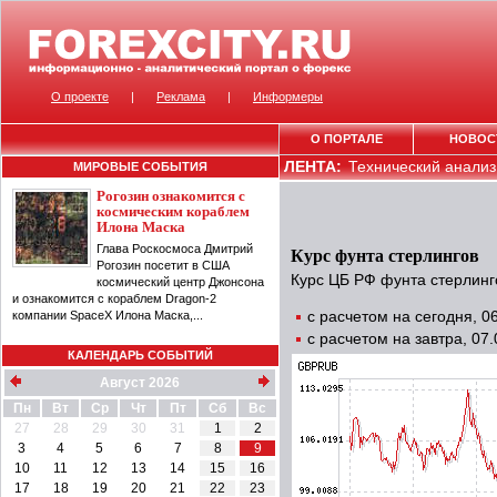
О проекте
|
Реклама
|
Информеры
О ПОРТАЛЕ
НОВОС
ЛЕНТА:
Технический анализ 
МИРОВЫЕ СОБЫТИЯ
Рогозин ознакомится с
космическим кораблем
Илона Маска
Глава Роскосмоса Дмитрий
Курс фунта стерлингов
Рогозин посетит в США
Курс ЦБ РФ фунта стерлинг
космический центр Джонсона
и ознакомится с кораблем Dragon-2
компании SpaceX Илона Маска,...
с расчетом на сегодня, 
с расчетом на завтра, 07
КАЛЕНДАРЬ СОБЫТИЙ
Август 2026
Пн
Вт
Ср
Чт
Пт
Сб
Вс
27
28
29
30
31
1
2
3
4
5
6
7
8
9
10
11
12
13
14
15
16
17
18
19
20
21
22
23