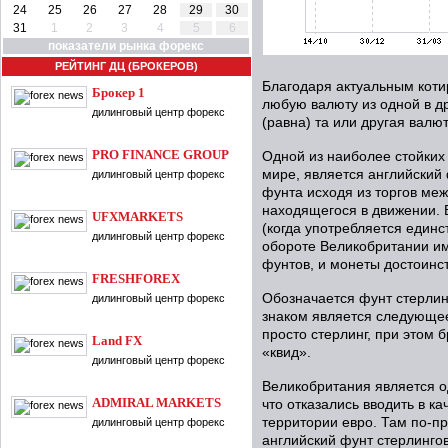
24
25
26
27
28
29
30
31
1
2
3
4
5
6
показатели рынка форекс
РЕЙТИНГ ДЦ (БРОКЕРОВ)
Благодаря актуальным коти
Брокер 1
любую валюту из одной в др
дилинговый центр форекс
(равна) та или другая валют
PRO FINANCE GROUP
Одной из наиболее стойких
мире, является английский 
дилинговый центр форекс
фунта исходя из торгов ме
находящегося в движении. 
UFXMARKETS
(когда употребляется единс
дилинговый центр форекс
обороте Великобритании им
фунтов, и монеты достоинств
FRESHFOREX
Обозначается фунт стерлин
дилинговый центр форекс
знаком является следующее
просто стерлинг, при этом 
Land FX
«квид».
дилинговый центр форекс
Великобритания является о
ADMIRAL MARKETS
что отказались вводить в к
территории евро. Там по-п
дилинговый центр форекс
английский фунт стерлингов