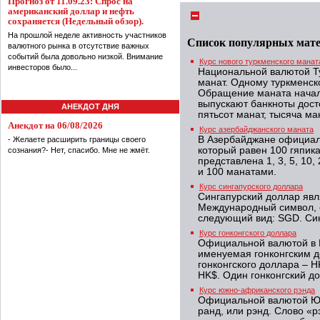
Прогноз от 11.09.23: Спрос на
американский доллар и нефть
сохраняется (Недельный обзор).
На прошлой неделе активность участников
Список популярных мат
валютного рынка в отсутствие важных
событий была довольно низкой. Внимание
Курс нового туркменского манат
инвесторов было...
Национальной валютой Т
манат. Одному туркменск
Обращение маната начало
выпускают банкноты досто
АНЕКДОТ ДНЯ
пятьсот манат, тысяча ман
Анекдот на 06/08/2026
Курс азербайджанского маната
В Азербайджане официал
- Желаете расширить границы своего
который равен 100 гяпик
сознания?- Нет, спасибо. Мне не жмёт.
представлена 1, 3, 5, 10, 
и 100 манатами.
Курс сингапурского доллара
Сингапурский доллар явл
Международный символ, 
следующий вид: SGD. Син
Курс гонконгского доллара
Официальной валютой в 
именуемая гонконгским 
гонконгского доллара – H
HK$. Один гонконгский до
Курс южно-африканского рэнда
Официальной валютой Юж
ранд, или рэнд. Слово «