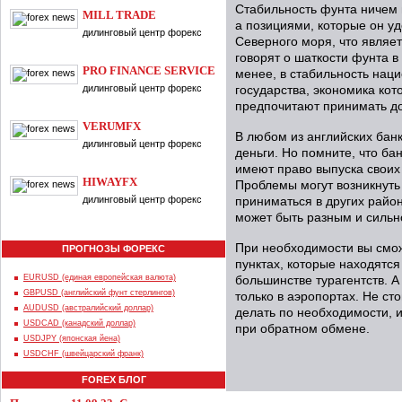
Стабильность фунта ничем 
MILL TRADE
а позициями, которые он уд
дилинговый центр форекс
Северного моря, что являет
говорят о шаткости фунта в
PRO FINANCE SERVICE
менее, в стабильность нац
дилинговый центр форекс
государства, экономика кот
предпочитают принимать до
VERUMFX
В любом из английских бан
дилинговый центр форекс
деньги. Но помните, что ба
имеют право выпуска своих
HIWAYFX
Проблемы могут возникнуть 
дилинговый центр форекс
приниматься в других район
может быть разным и сильн
При необходимости вы смож
ПРОГНОЗЫ ФОРЕКС
пунктах, которые находятся
EURUSD (единая европейская валюта)
большинстве турагентств. А
GBPUSD (английский фунт стерлингов)
только в аэропортах. Не ст
AUDUSD (австралийский доллар)
делать по необходимости, 
USDCAD (канадский доллар)
при обратном обмене.
USDJPY (японская йена)
USDCHF (швейцарский франк)
FOREX БЛОГ