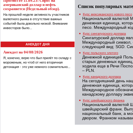
Прогноз от 11.09.23: Спрос на
американский доллар и нефть
Список популярных мат
сохраняется (Недельный обзор).
Курс мексиканского нового песо
На прошлой неделе активность участников
Национальной валютой Ме
валютного рынка в отсутствие важных
денежная единица, котор
событий была довольно низкой. Внимание
песо. Международный код
инвесторов было...
Курс сингапурского доллара
Сингапурский доллар явл
Международный символ, 
АНЕКДОТ ДНЯ
следующий вид: SGD. Син
Анекдот на 04/08/2026
Курс польского злотого
Денежной единицей Польш
Я, конечно, верю что был прилёт по складу с
старых денежных единиц,
мороженым, но чтоб от него вторичная
ходила еще в Речи Поспо
детонация - это уже немного сомнительно...
– PLN.
Курс канадского доллара
На сегодняшний день на
денежная единица, котор
Международное обозначе
канадскому доллару экви
Курс швейцарского франка
Национальной валютой Ш
швейцарский франк. Вып
национальный банк, а м
двором. Франком называ