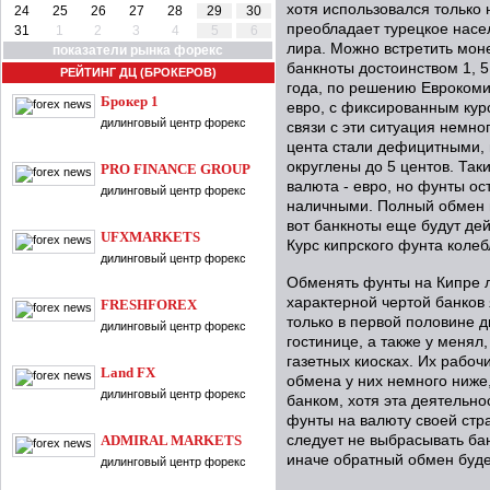
хотя использовался только н
24
25
26
27
28
29
30
преобладает турецкое насе
31
1
2
3
4
5
6
лира. Можно встретить монет
показатели рынка форекс
банкноты достоинством 1, 5
РЕЙТИНГ ДЦ (БРОКЕРОВ)
года, по решению Еврокоми
Брокер 1
евро, с фиксированным курс
дилинговый центр форекс
связи с эти ситуация немно
цента стали дефицитными, и
округлены до 5 центов. Так
PRO FINANCE GROUP
валюта - евро, но фунты ос
дилинговый центр форекс
наличными. Полный обмен м
вот банкноты еще будут дей
UFXMARKETS
Курс кипрского фунта колеб
дилинговый центр форекс
Обменять фунты на Кипре л
характерной чертой банков 
FRESHFOREX
только в первой половине 
дилинговый центр форекс
гостинице, а также у менял
газетных киосках. Их рабочи
Land FX
обмена у них немного ниже
дилинговый центр форекс
банком, хотя эта деятельно
фунты на валюту своей стр
ADMIRAL MARKETS
следует не выбрасывать ба
иначе обратный обмен буде
дилинговый центр форекс