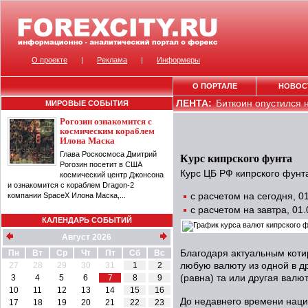
О проекте
|
Реклама
|
Информеры
О ПОРТАЛЕ
НОВОС
ЛЕНТА:
Биткоин опустился н
МИРОВЫЕ СОБЫТИЯ
Рогозин ознакомится с
космическим кораблем
Илона Маска
Глава Роскосмоса Дмитрий
Курс кипрского фунта
Рогозин посетит в США
Курс ЦБ РФ кипрского фунта
космический центр Джонсона
и ознакомится с кораблем Dragon-2
компании SpaceX Илона Маска,...
с расчетом на сегодня, 
с расчетом на завтра, 01
КАЛЕНДАРЬ СОБЫТИЙ
Август 2026
Пн
Вт
Ср
Чт
Пт
Сб
Вс
Благодаря актуальным коти
27
28
29
30
31
1
2
любую валюту из одной в др
3
4
5
6
7
8
9
(равна) та или другая валют
10
11
12
13
14
15
16
До недавнего времени наци
17
18
19
20
21
22
23