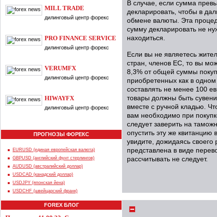
В случае, если сумма прев
MILL TRADE
декларировать, чтобы в да
дилинговый центр форекс
обмене валюты. Эта проце
сумму декларировать не нуж
PRO FINANCE SERVICE
находиться.
дилинговый центр форекс
Если вы не являетесь жите
стран, членов ЕС, то вы мо
VERUMFX
8,3% от общей суммы покупк
дилинговый центр форекс
приобретенных как в одном 
составлять не менее 100 ев
HIWAYFX
товары должны быть сувени
вместе с ручной кладью. Ч
дилинговый центр форекс
вам необходимо при покупк
следует заверить на тамож
опустить эту же квитанцию 
ПРОГНОЗЫ ФОРЕКС
увидите, дожидаясь своего 
представлена в виде перев
EURUSD (единая европейская валюта)
GBPUSD (английский фунт стерлингов)
рассчитывать не следует.
AUDUSD (австралийский доллар)
USDCAD (канадский доллар)
USDJPY (японская йена)
USDCHF (швейцарский франк)
FOREX БЛОГ