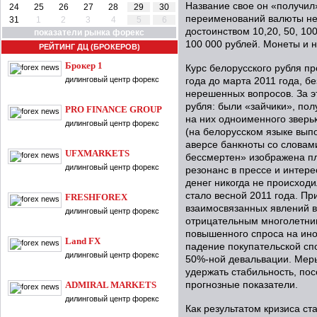
Название свое он «получил»
24
25
26
27
28
29
30
переименований валюты не
31
1
2
3
4
5
6
достоинством 10,20, 50, 100
показатели рынка форекс
100 000 рублей. Монеты и 
РЕЙТИНГ ДЦ (БРОКЕРОВ)
Брокер 1
Курс белорусского рубля пр
дилинговый центр форекс
года до марта 2011 года, б
нерешенных вопросов. За э
рубля: были «зайчики», по
PRO FINANCE GROUP
на них одноименного зверь
дилинговый центр форекс
(на белорусском языке вып
аверсе банкноты со словам
UFXMARKETS
бессмертен» изображена пл
дилинговый центр форекс
резонанс в прессе и интере
денег никогда не происходи
стало весной 2011 года. Пр
FRESHFOREX
взаимосвязанных явлений в
дилинговый центр форекс
отрицательным многолетним
повышенного спроса на ино
Land FX
падение покупательской сп
дилинговый центр форекс
50%-ной девальвации. Меры
удержать стабильность, по
ADMIRAL MARKETS
прогнозные показатели.
дилинговый центр форекс
Как результатом кризиса ст