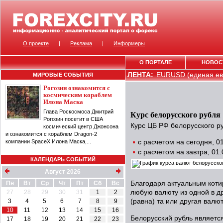
О проекте
|
Реклама
|
Информеры
О ПОРТАЛЕ
НОВОС
ЛЕНТА:
EURUSD (единая евр
МИРОВЫЕ СОБЫТИЯ
Рогозин ознакомится с
космическим кораблем
Илона Маска
Глава Роскосмоса Дмитрий
Курс белорусского рубля
Рогозин посетит в США
Курс ЦБ РФ белорусского ру
космический центр Джонсона
и ознакомится с кораблем Dragon-2
компании SpaceX Илона Маска,...
с расчетом на сегодня, 
с расчетом на завтра, 01
КАЛЕНДАРЬ СОБЫТИЙ
Август 2026
Пн
Вт
Ср
Чт
Пт
Сб
Вс
Благодаря актуальным коти
27
28
29
30
31
1
2
любую валюту из одной в др
3
4
5
6
7
8
9
(равна) та или другая валют
10
11
12
13
14
15
16
Белорусский рубль являетс
17
18
19
20
21
22
23