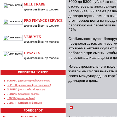
3000 до 5300 рублей за пер
MILL TRADE
отсутствовала иностранная
дилинговый центр форекс
напоминавший время развал
доллара здесь намного выш
PRO FINANCE SERVICE
этот период цены на проду
пассажирские перевозки выр
дилинговый центр форекс
27%.
VERUMFX
Стабильность курса белору
дилинговый центр форекс
предполагается, хотя все м
это время жители скупают т
HIWAYFX
работал в три смены, чтобы
не останавливала цена в дв
дилинговый центр форекс
Из-за стремительного паден
жители не смогли выехать из
ПРОГНОЗЫ ФОРЕКС
своих международных карт 
долларов в день.
EURUSD (единая европейская валюта)
GBPUSD (английский фунт стерлингов)
AUDUSD (австралийский доллар)
USDCAD (канадский доллар)
USDJPY (японская йена)
USDCHF (швейцарский франк)
FOREX БЛОГ