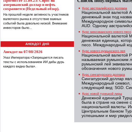
Список популярных мат
Прогноз от 11.09.23: Спрос на
американский доллар и нефть
сохраняется (Недельный обзор).
Курс австралийского доллара
Национальной валютой А
На прошлой неделе активность участников
денежный знак под назва
валютного рынка в отсутствие важных
Международное символьн
событий была довольно низкой. Внимание
AUD. Одному австралийск
инвесторов было...
Курс мексиканского нового песо
Национальной валютой Ме
денежная единица, котор
АНЕКДОТ ДНЯ
песо. Международный код
Курс нового румынского лея
Анекдот на 07/08/2026
Национальной валютой Р
Указ Императора:«Запрещается писать
называемая румынским л
тексты с использованием ИИ дабы дурь
румынский лей эквивален
каждого видна была».
обозначения нового румы
Курс сингапурского доллара
Сингапурский доллар явл
Международный символ, 
следующий вид: SGD. Син
Курс новой турецкой лиры
Денежной единицей Турци
была в стране на смене 
национальной валюты. И
Центральным банком Турц
успешными и мир увидела