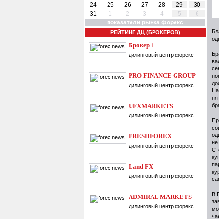
24
25
26
27
28
29
30
31
1
2
3
4
5
6
показатели рынка форекс
Бл
РЕЙТИНГ ДЦ (БРОКЕРОВ)
од
Брокер 1
Бр
дилинговый центр форекс
ва
се
PRO FINANCE GROUP
но
до
дилинговый центр форекс
На
пя
UFXMARKETS
бр
дилинговый центр форекс
Пр
со
од
FRESHFOREX
не
дилинговый центр форекс
Ст
ку
па
Land FX
ку
дилинговый центр форекс
са
В 
ADMIRAL MARKETS
за
дилинговый центр форекс
мо
ча