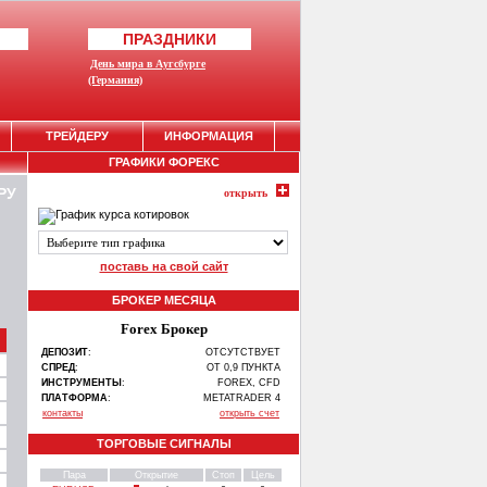
ПРАЗДНИКИ
День мира в Аугсбурге
(Германия)
ТРЕЙДЕРУ
ИНФОРМАЦИЯ
ГРАФИКИ ФОРЕКС
РУ
открыть
поставь на свой сайт
БРОКЕР МЕСЯЦА
Forex Брокер
ДЕПОЗИТ
:
ОТСУТСТВУЕТ
СПРЕД
:
ОТ 0,9 ПУНКТА
ИНСТРУМЕНТЫ
:
FOREX, CFD
ПЛАТФОРМА
:
METATRADER 4
контакты
открыть счет
ТОРГОВЫЕ СИГНАЛЫ
Пара
Открытие
Стоп
Цель