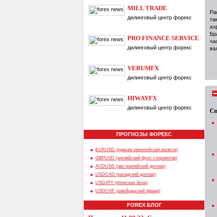
MILL TRADE
Ра
дилинговый центр форекс
та
аэ
Бр
PRO FINANCE SERVICE
ча
дилинговый центр форекс
ва
VERUMFX
дилинговый центр форекс
HIWAYFX
дилинговый центр форекс
Сп
ПРОГНОЗЫ ФОРЕКС
EURUSD (единая европейская валюта)
GBPUSD (английский фунт стерлингов)
AUDUSD (австралийский доллар)
USDCAD (канадский доллар)
USDJPY (японская йена)
USDCHF (швейцарский франк)
FOREX БЛОГ