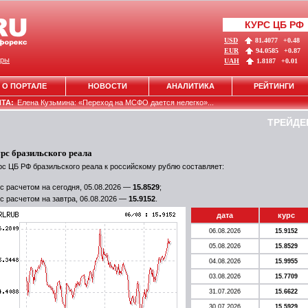
КУРС ЦБ РФ
USD
81.4077
+0.48
EUR
94.0585
+0.87
ры
UAH
1.8187
+0.01
О ПОРТАЛЕ
НОВОСТИ
АНАЛИТИКА
РЕЙТИНГИ
НТА:
Елена Кузьмина: «Переход на МСФО дается нелегко»...
ТРЕЙДЕ
рс бразильского реала
рс ЦБ РФ бразильского реала к российскому рублю составляет:
с расчетом на сегодня, 05.08.2026 —
15.8529
;
с расчетом на завтра, 06.08.2026 —
15.9152
.
дата
курс
06.08.2026
15.9152
05.08.2026
15.8529
04.08.2026
15.9955
03.08.2026
15.7709
31.07.2026
15.6622
30.07.2026
15.5929