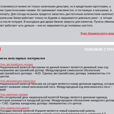
сплачиваться можно не только наличными деньгами, но и кредитными карточками, а
кже туристическими чеками. Их принимают повсеместно: в гостиницах и магазинах, в
ропорту. Для похода на рынок придется запастись достаточным количеством наличнос
азильские банки работают только по будням и закрываются довольно рано – в четыре
са после полудня. В выходные дни двери банков закрыты для клиентов. Пункты обмена
лют работают чуть дольше – они не закрываются до половины шестого.
Курс бразильского реа
ПОХОЖИЕ СТАТ
исок популярных материалов
Курс австралийского доллара
Национальной валютой Австралии на данный момент является денежный знак под
названием австралийский доллар. Международное символьное обозначение
австралийского доллара – AUD. Одному австралийскому доллару эквивалентны сто
центов.
Курс мексиканского нового песо
Национальной валютой Мексики на сегодня является новая денежная единица, котора
имеет название новый мексиканский песо. Международный код мексиканского песо –
MXP.
Курс канадского доллара
На сегодняшний день национальной валютой Канады является денежная единица,
которая называется канадский доллар. Международное обозначение канадского долла
– CAD. Одному канадскому доллару эквивалентны сто центов.
Курс израильского шекеля
Государственной валютой Израиля является новый израильский шекель.
Международным обозначением шекеля стала последовательность символов ILS.