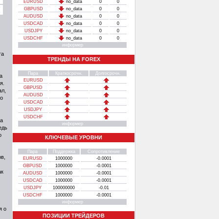
EURUSD
no_data
0
0
GBPUSD
no_data
0
0
AUDUSD
no_data
0
0
USDCAD
no_data
0
0
USDJPY
no_data
0
0
USDCHF
no_data
0
0
информер
та
ТРЕНДЫ НА FOREX
Пара
Краткосрочн.
Долгосрочн.
а
EURUSD
я.
GBPUSD
ал,
AUDUSD
то
USDCAD
USDJPY
USDCHF
на
информер
едь
о
КЛЮЧЕВЫЕ УРОВНИ
Пара
Поддержка
Сопротивление
в,
EURUSD
1000000
-0.0001
GBPUSD
1000000
-0.0001
ак
AUDUSD
1000000
-0.0001
USDCAD
1000000
-0.0001
USDJPY
100000000
-0.01
USDCHF
1000000
-0.0001
информер
я о
ПОЗИЦИИ ТРЕЙДЕРОВ