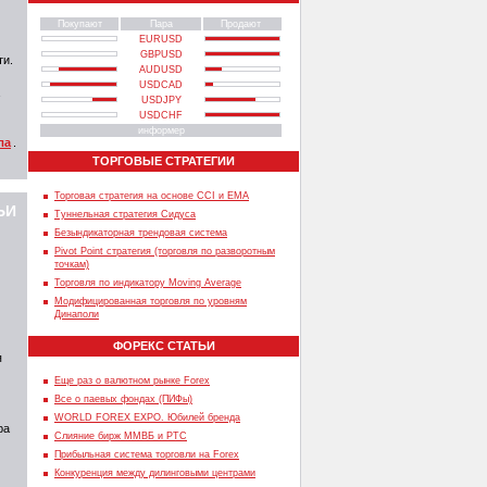
Покупают
Пара
Продают
EURUSD
GBPUSD
ти.
AUDUSD
USDCAD
USDJPY
USDCHF
информер
ла
.
ТОРГОВЫЕ СТРАТЕГИИ
Торговая стратегия на основе CCI и EMA
ЬИ
Туннельная стратегия Сидуса
Безындикаторная трендовая система
Pivot Point стратегия (торговля по разворотным
точкам)
Торговля по индикатору Moving Average
Модифицированная торговля по уровням
Динаполи
ФОРЕКС СТАТЬИ
я
Еще раз о валютном рынке Forex
Все о паевых фондах (ПИФы)
WORLD FOREX EXPO. Юбилей бренда
ра
Слияние бирж ММВБ и РТС
Прибыльная система торговли на Forex
Конкуренция между дилинговыми центрами