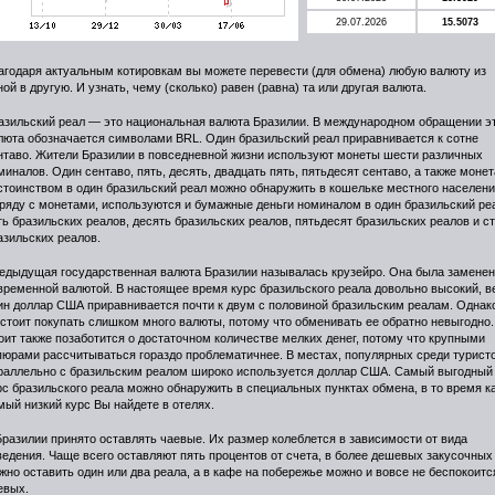
29.07.2026
15.5073
агодаря актуальным котировкам вы можете перевести (для обмена) любую валюту из
ной в другую. И узнать, чему (сколько) равен (равна) та или другая валюта.
азильский реал — это национальная валюта Бразилии. В международном обращении э
люта обозначается символами BRL. Один бразильский реал приравнивается к сотне
нтаво. Жители Бразилии в повседневной жизни используют монеты шести различных
миналов. Один сентаво, пять, десять, двадцать пять, пятьдесят сентаво, а также монет
стоинством в один бразильский реал можно обнаружить в кошельке местного населени
ряду с монетами, используются и бумажные деньги номиналом в один бразильский ре
ть бразильских реалов, десять бразильских реалов, пятьдесят бразильских реалов и с
азильских реалов.
едыдущая государственная валюта Бразилии называлась крузейро. Она была замене
временной валютой. В настоящее время курс бразильского реала довольно высокий, в
ин доллар США приравнивается почти к двум с половиной бразильским реалам. Однак
 стоит покупать слишком много валюты, потому что обменивать ее обратно невыгодно.
оит также позаботится о достаточном количестве мелких денег, потому что крупными
пюрами рассчитываться гораздо проблематичнее. В местах, популярных среди туристо
раллельно с бразильским реалом широко используется доллар США. Самый выгодный
рс бразильского реала можно обнаружить в специальных пунктах обмена, в то время к
мый низкий курс Вы найдете в отелях.
Бразилии принято оставлять чаевые. Их размер колеблется в зависимости от вида
ведения. Чаще всего оставляют пять процентов от счета, в более дешевых закусочных
жно оставить один или два реала, а в кафе на побережье можно и вовсе не беспокоитс
евых.