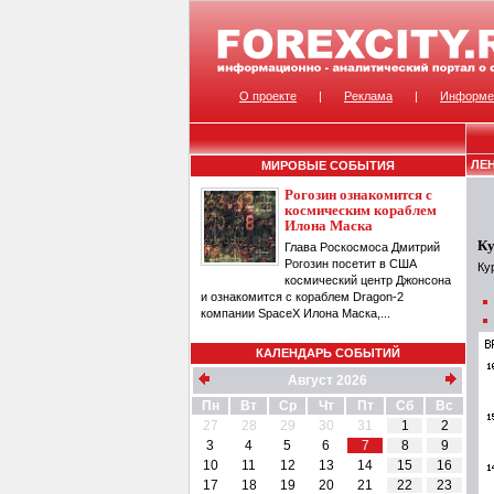
О проекте
|
Реклама
|
Информе
ЛЕ
МИРОВЫЕ СОБЫТИЯ
Рогозин ознакомится с
космическим кораблем
Илона Маска
Ку
Глава Роскосмоса Дмитрий
Рогозин посетит в США
Ку
космический центр Джонсона
и ознакомится с кораблем Dragon-2
компании SpaceX Илона Маска,...
КАЛЕНДАРЬ СОБЫТИЙ
Август 2026
Пн
Вт
Ср
Чт
Пт
Сб
Вс
27
28
29
30
31
1
2
3
4
5
6
7
8
9
10
11
12
13
14
15
16
17
18
19
20
21
22
23