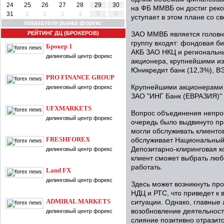
24
25
26
27
28
29
30
на ФБ ММВБ он достиг реко
31
1
2
3
4
5
6
уступает в этом плане со с
показатели рынка форекс
РЕЙТИНГ ДЦ (БРОКЕРОВ)
ЗАО ММВБ является головн
группу входят: фондовая 
Брокер 1
АКБ ЗАО НКЦ и региональн
дилинговый центр форекс
акционера, крупнейшими из
Юникредит банк (12,3%), ВЭ
PRO FINANCE GROUP
Крупнейшими акционерами 
дилинговый центр форекс
ЗАО "ИНГ Банк (ЕВРАЗИЯ)" 
UFXMARKETS
Вопрос объединения непрос
дилинговый центр форекс
очередь было выдвинуто пр
могли обслуживать клиенто
FRESHFOREX
обслуживает Национальный 
Депозитарно-клиринговая к
дилинговый центр форекс
клиент сможет выбрать любо
работать.
Land FX
дилинговый центр форекс
Здесь может возникнуть пр
НДЦ и РТС, что приведет к
ADMIRAL MARKETS
ситуации. Однако, главные
возобновление деятельност
дилинговый центр форекс
слияние позитивно отразитс