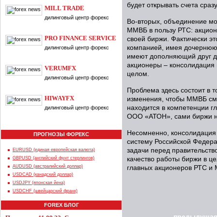
будет открывать счета сраз
MILL TRADE
дилинговый центр форекс
Во-вторых, объединение мо
ММВБ в пользу РТС: акцион
PRO FINANCE SERVICE
своей биржи. Фактически эт
компанией, имея дочернюю
дилинговый центр форекс
имеют дополняющий друг др
акционеры – консолидация п
VERUMFX
целом.
дилинговый центр форекс
Проблема здесь состоит в 
HIWAYFX
изменения, чтобы ММВБ см
находится в компетенции г
дилинговый центр форекс
ООО «АТОН», сами биржи на
Несомненно, консолидация
ПРОГНОЗЫ ФОРЕКС
систему Российской Федера
задачи перед правительств
EURUSD (единая европейская валюта)
GBPUSD (английский фунт стерлингов)
качество работы биржи в ц
AUDUSD (австралийский доллар)
главных акционеров РТС и
USDCAD (канадский доллар)
USDJPY (японская йена)
USDCHF (швейцарский франк)
FOREX БЛОГ
предыдущая