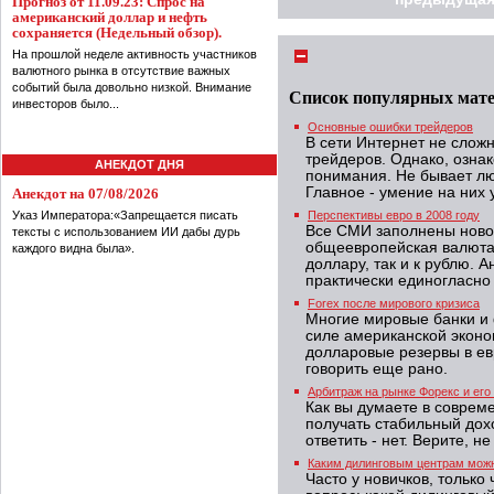
Прогноз от 11.09.23: Спрос на
американский доллар и нефть
сохраняется (Недельный обзор).
На прошлой неделе активность участников
валютного рынка в отсутствие важных
событий была довольно низкой. Внимание
Список популярных мат
инвесторов было...
Основные ошибки трейдеров
В сети Интернет не слож
трейдеров. Однако, озна
АНЕКДОТ ДНЯ
понимания. Не бывает лю
Главное - умение на них 
Анекдот на 07/08/2026
Указ Императора:«Запрещается писать
Перспективы евро в 2008 году
Все СМИ заполнены новос
тексты с использованием ИИ дабы дурь
общеевропейская валюта 
каждого видна была».
доллару, так и к рублю.
практически единогласно
Forex после мирового кризиса
Многие мировые банки и 
силе американской эконо
долларовые резервы в ев
говорить еще рано.
Арбитраж на рынке Форекс и его
Как вы думаете в соврем
получать стабильный дохо
ответить - нет. Верите, н
Каким дилинговым центрам мож
Часто у новичков, только