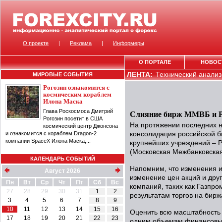
О проекте
|
Реклама
|
Информеры
О ПОРТАЛЕ
НОВОС
ЛЕНТА:
Технический анализ 
МИРОВЫЕ СОБЫТИЯ
Рогозин ознакомится с
космическим кораблем
Илона Маска
Глава Роскосмоса Дмитрий
Слияние бирж ММВБ и 
Рогозин посетит в США
На протяжении последних н
космический центр Джонсона
и ознакомится с кораблем Dragon-2
консолидация российской б
компании SpaceX Илона Маска,...
крупнейших учреждений – Р
(Московская Межбанковска
КАЛЕНДАРЬ СОБЫТИЙ
Напомним, что изменения и
Август 2026
изменение цен акций и дру
Пн
Вт
Ср
Чт
Пт
Сб
Вс
компаний, таких как Газпро
27
28
29
30
31
1
2
результатам торгов на бирж
3
4
5
6
7
8
9
10
11
12
13
14
15
16
Оценить всю масштабность 
17
18
19
20
21
22
23
одним объемам финансовых