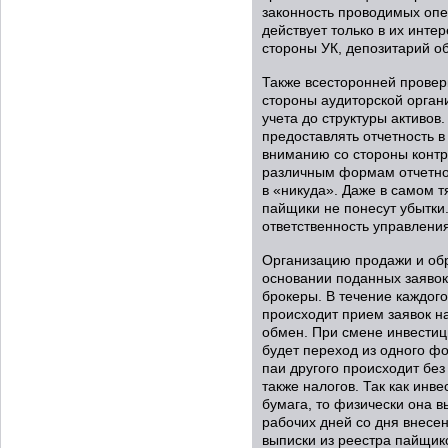
законность проводимых опе
действует только в их инте
стороны УК, депозитарий об
Также всесторонней провер
стороны аудиторской орган
учета до структуры активов
предоставлять отчетность 
вниманию со стороны контр
различным формам отчетнос
в «никуда». Даже в самом т
пайщики не понесут убытки.
ответственность управлени
Организацию продажи и обр
основании поданных заявок,
брокеры. В течение каждого
происходит прием заявок на
обмен. При смене инвестиц
будет переход из одного ф
паи другого происходит без
также налогов. Так как инв
бумага, то физически она в
рабочих дней со дня внесен
выписки из реестра пайщик