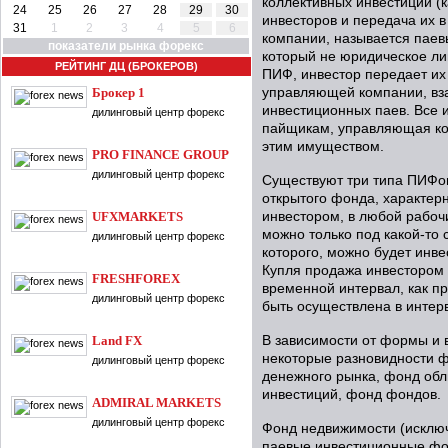
коллективных инвестиций (
24
25
26
27
28
29
30
инвесторов и передача их 
31
1
2
3
4
5
6
компании, называется пае
показатели рынка форекс
который не юридическое ли
РЕЙТИНГ ДЦ (БРОКЕРОВ)
ПИФ, инвестор передает их
Брокер 1
управляющей компании, вз
инвестиционных паев. Все
дилинговый центр форекс
пайщикам, управляющая ком
этим имуществом.
PRO FINANCE GROUP
дилинговый центр форекс
Существуют три типа ПИФов
открытого фонда, характер
UFXMARKETS
инвестором, в любой рабоч
можно только под какой-то 
дилинговый центр форекс
которого, можно будет инве
Купля продажа инвестором 
FRESHFOREX
временной интервал, как пр
дилинговый центр форекс
быть осуществлена в инте
Land FX
В зависимости от формы и 
некоторые разновидности ф
дилинговый центр форекс
денежного рынка, фонд об
инвестиций, фонд фондов.
ADMIRAL MARKETS
дилинговый центр форекс
Фонд недвижимости (исключ
паевые инвестиционные фо