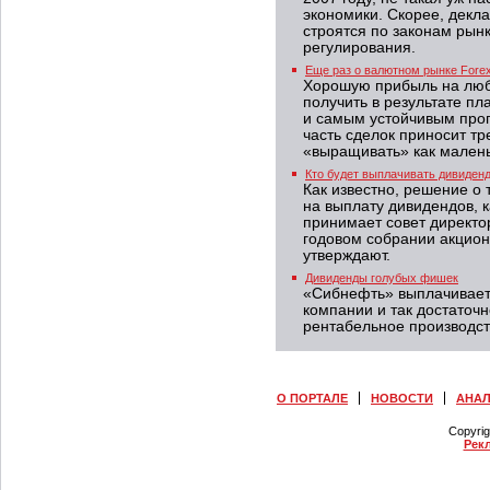
экономики. Скорее, декл
строятся по законам рынк
регулирования.
Еще раз о валютном рынке Fore
Хорошую прибыль на люб
получить в результате п
и самым устойчивым прог
часть сделок приносит т
«выращивать» как малень
Кто будет выплачивать дивиден
Как известно, решение о 
на выплату дивидендов, к
принимает совет директо
годовом собрании акцион
утверждают.
Дивиденды голубых фишек
«Сибнефть» выплачивает
компании и так достаточн
рентабельное производст
О ПОРТАЛЕ
НОВОСТИ
АНА
Copyri
Рек