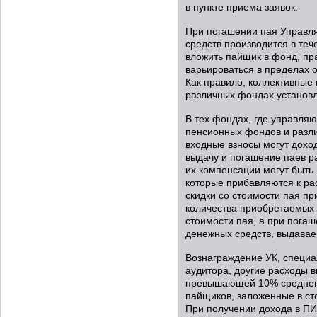
в пункте приема заявок.
При погашении пая Управ
средств производится в теч
вложить пайщик в фонд, пр
варьироваться в пределах о
Как правило, коллективные
различных фондах установл
В тех фондах, где управля
пенсионных фондов и разл
входные взносы могут доход
выдачу и погашение паев р
их компенсации могут быть
которые прибавляются к ра
скидки со стоимости пая п
количества приобретаемых п
стоимости пая, а при пога
денежных средств, выдавае
Вознаграждение УК, специа
аудитора, другие расходы 
превышающей 10% среднего
пайщиков, заложенные в сто
При получении дохода в ПИ