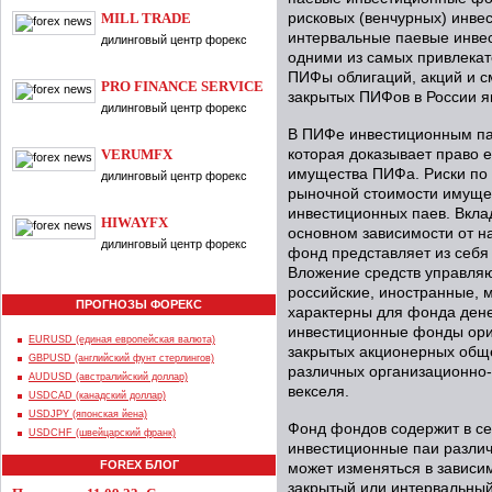
MILL TRADE
рисковых (венчурных) инве
интервальные паевые инве
дилинговый центр форекс
одними из самых привлекат
ПИФы облигаций, акций и 
PRO FINANCE SERVICE
закрытых ПИФов в России я
дилинговый центр форекс
В ПИФе инвестиционным па
VERUMFX
которая доказывает право 
имущества ПИФа. Риски по
дилинговый центр форекс
рыночной стоимости имуще
инвестиционных паев. Вкла
HIWAYFX
основном зависимости от 
дилинговый центр форекс
фонд представляет из себя 
Вложение средств управля
российские, иностранные, 
ПРОГНОЗЫ ФОРЕКС
характерны для фонда ден
инвестиционные фонды ори
EURUSD (единая европейская валюта)
закрытых акционерных обще
GBPUSD (английский фунт стерлингов)
различных организационно
AUDUSD (австралийский доллар)
векселя.
USDCAD (канадский доллар)
USDJPY (японская йена)
Фонд фондов содержит в себ
USDCHF (швейцарский франк)
инвестиционные паи различ
FOREX БЛОГ
может изменяться в зависим
закрытый или интервальный