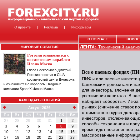
О проекте
|
Реклама
|
Информеры
О ПОРТАЛЕ
НОВОС
ЛЕНТА:
Технический анализ 
МИРОВЫЕ СОБЫТИЯ
Рогозин ознакомится с
космическим кораблем
Илона Маска
Глава Роскосмоса Дмитрий
Все о паевых фондах (П
Рогозин посетит в США
ПИФы или паевые инвестиц
космический центр Джонсона
и ознакомится с кораблем Dragon-2
банковским депозитам и на
компании SpaceX Илона Маска,...
для инвестора, вложения д
увеличения капитала. В н
КАЛЕНДАРЬ СОБЫТИЙ
набирает «обороты». Из-за
рынках (снижение ставок п
Август 2026
стоимостного курса доллара
Пн
Вт
Ср
Чт
Пт
Сб
Вс
инвесторов, отслеживающи
27
28
29
30
31
1
2
способы сохранения и приу
3
4
5
6
7
8
9
время идет постепенное ра
10
11
12
13
14
15
16
массированные информацио
17
18
19
20
21
22
23