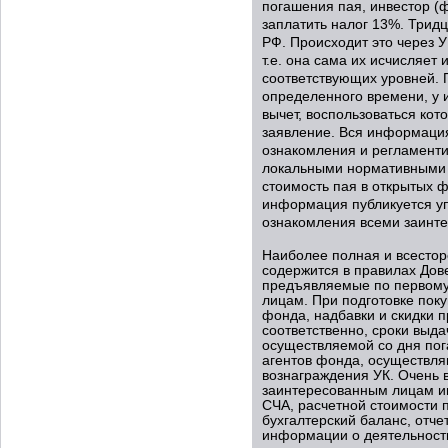
погашения пая, инвестор (
заплатить налог 13%. Трид
РФ. Происходит это через У
т.е. она сама их исчисляет
соответствующих уровней. 
определенного времени, у 
вычет, воспользоваться ко
заявление. Вся информаци
ознакомления и регламент
локальными нормативными 
стоимость пая в открытых ф
информация публикуется 
ознакомления всеми заинт
Наиболее полная и всесто
содержится в правилах Дов
предъявляемые по первому
лицам. При подготовке поку
фонда, надбавки и скидки п
соответственно, сроки выд
осуществляемой со дня пог
агентов фонда, осуществля
вознаграждения УК. Очень 
заинтересованным лицам 
СЧА, расчетной стоимости 
бухгалтерский баланс, отче
информации о деятельност