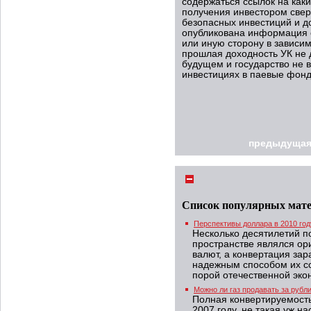
содержаться ссылок на как
получения инвестором свер
безопасных инвестиций и д
опубликована информация о
или иную сторону в зависим
прошлая доходность УК не д
будущем и государство не в
инвестициях в паевые фон
предыдущая
Список популярных мат
Перспективы доллара в 2010 год
Несколько десятилетий п
пространстве являлся ор
валют, а конвертация зар
надежным способом их с
порой отечественной эко
Можно ли газ продавать за рубл
Полная конвертируемость
2007 году, не такая уж 