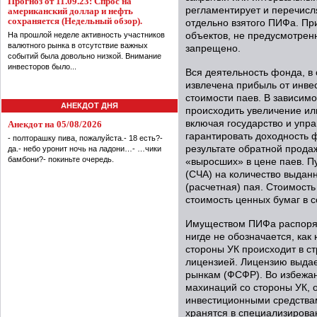
Прогноз от 11.09.23: Спрос на
регламентирует и перечисл
американский доллар и нефть
сохраняется (Недельный обзор).
отдельно взятого ПИФа. П
На прошлой неделе активность участников
объектов, не предусмотрен
валютного рынка в отсутствие важных
запрещено.
событий была довольно низкой. Внимание
инвесторов было...
Вся деятельность фонда, в 
извлечена прибыль от инве
стоимости паев. В зависимо
АНЕКДОТ ДНЯ
происходить увеличение ил
включая государство и уп
Анекдот на 05/08/2026
гарантировать доходность 
- полторашку пива, пожалуйста.- 18 есть?-
результате обратной прод
да.- небо уронит ночь на ладони…- …чики
бамбони?- покиньте очередь.
«выросших» в цене паев. П
(СЧА) на количество выдан
(расчетная) пая. Стоимость
стоимость ценных бумаг в с
Имуществом ПИФа распоря
нигде не обозначается, ка
стороны УК происходит в ст
лицензией. Лицензию выда
рынкам (ФСФР). Во избежан
махинаций со стороны УК, 
инвестиционными средствам
хранятся в специализиров