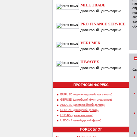
па
MILL TRADE
ап
дилинговый центр форекс
не
ФИ
за
PRO FINANCE SERVICE
об
дилинговый центр форекс
VERUMFX
дилинговый центр форекс
HIWAYFX
дилинговый центр форекс
Сп
ПРОГНОЗЫ ФОРЕКС
EURUSD (единая европейская валюта)
GBPUSD (английский фунт стерлингов)
AUDUSD (австралийский доллар)
USDCAD (канадский доллар)
USDJPY (японская йена)
USDCHF (швейцарский франк)
FOREX БЛОГ