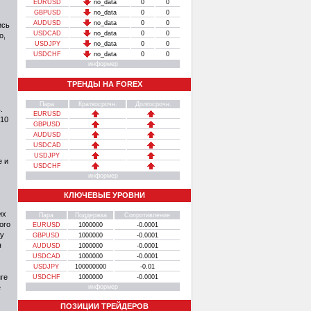
EURUSD
no_data
0
0
GBPUSD
no_data
0
0
AUDUSD
no_data
0
0
ись
USDCAD
no_data
0
0
о,
USDJPY
no_data
0
0
USDCHF
no_data
0
0
информер
ТРЕНДЫ НА FOREX
Пара
Краткосрочн.
Долгосрочн.
.
EURUSD
010
GBPUSD
AUDUSD
USDCAD
USDJPY
е и
USDCHF
информер
КЛЮЧЕВЫЕ УРОВНИ
их
Пара
Поддержка
Сопротивление
ого
EURUSD
1000000
-0.0001
ру
GBPUSD
1000000
-0.0001
я
AUDUSD
1000000
-0.0001
USDCAD
1000000
-0.0001
USDJPY
100000000
-0.01
ге
USDCHF
1000000
-0.0001
е
информер
ПОЗИЦИИ ТРЕЙДЕРОВ