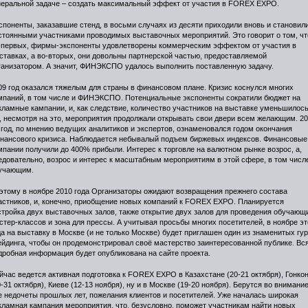
неральной задаче – создать максимальный эффект от участия в FOREX EXPO.
споненты, заказавшие стенд, в восьми случаях из десяти приходили вновь и становил
стоянными участниками проводимых выставочных мероприятий. Это говорит о том, чт
-первых, фирмы-экспоненты удовлетворены коммерческим эффектом от участия в
ставках, а во-вторых, они довольны партнерской частью, предоставляемой
ганизатором. А значит, ФИНЭКСПО удалось выполнить поставленную задачу.
09 год оказался тяжелым для страны в финансовом плане. Кризис коснулся многих
мпаний, в том числе и ФИНЭКСПО. Потенциальные экспоненты сократили бюджет на
кламные кампании, и, как следствие, количество участников на выставке уменьшилось
, несмотря на это, мероприятия продолжали открывать свои двери всем желающим. 2
 год, по мнению ведущих аналитиков и экспертов, ознаменовался годом окончания
нансового кризиса. Наблюдается небывалый подъем биржевых индексов. Финансовые
мпании получили до 400% прибыли. Интерес к торговле на валютном рынке возрос, а,
едовательно, возрос и интерес к масштабным мероприятиям в этой сфере, в том числ
учающим.
этому в ноябре 2010 года Организаторы ожидают возвращения прежнего состава
астников, и, конечно, приобщение новых компаний к FOREX EXPO. Планируется
стройка двух выставочных залов, также открытие двух залов для проведения обучающ
стер-классов и зона для прессы. А учитывая просьбы многих посетителей, в ноябре эт
да на выставку в Москве (и не только Москве) будет приглашен один из знаменитых гу
ейдинга, чтобы он продемонстрировал своё мастерство заинтересованной публике. Вс
дробная информация будет опубликована на сайте проекта.
йчас ведется активная подготовка к FOREX EXPO в Казахстане (20-21 октября), Гонкон
0-31 октября), Киеве (12-13 ноября), ну и в Москве (19-20 ноября). Берутся во внимани
е недочеты прошлых лет, пожелания клиентов и посетителей. Уже началась широкая
кламная кампания мероприятия, что, безусловно, поможет участникам найти новых