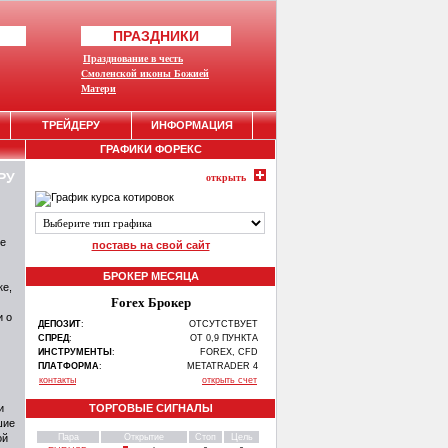
ПРАЗДНИКИ
Празднование в честь
Смоленской иконы Божией
Матери
ТРЕЙДЕРУ
ИНФОРМАЦИЯ
ГРАФИКИ ФОРЕКС
РУ
открыть
ле
поставь на свой сайт
БРОКЕР МЕСЯЦА
ке,
Forex Брокер
и о
ДЕПОЗИТ
:
ОТСУТСТВУЕТ
СПРЕД
:
ОТ 0,9 ПУНКТА
ИНСТРУМЕНТЫ
:
FOREX, CFD
ПЛАТФОРМА
:
METATRADER 4
контакты
открыть счет
и
ТОРГОВЫЕ СИГНАЛЫ
шие
ой
Пара
Открытие
Стоп
Цель