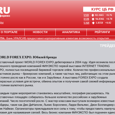
КУРС ЦБ РФ
USD
82.1665
+0.76
EUR
94.8366
+0.78
ры
UAH
1.8358
+0.02
О ПОРТАЛЕ
НОВОСТИ
АНАЛИТИКА
РЕЙТИНГИ
НТА:
Банк УРАЛСИБ предоставил корпоративным клиентам возможность открытия...
ТРЕЙДЕ
ORLD FOREX EXPO. Юбилей бренда
ставочный проект WORLD FOREX EXPO дебютировал в 2004 году. Идея возникла пос
пешного проведения компанией ФИНЭКСПО первой выставки INTERNET TRADING
PO, полностью посвященной биржевой торговле online. Количество профессиональных
астников рынка – брокерских компаний, а также частных лиц, работающих на этом рын
стоянно росло как в России, так и в Зарубежье. А выставка FOREX EXPO создала
екрасные условия для встречи, обмена опытом и получения самой свежей информаци
стоянии валютного рынка.
каждым годом мероприятия становились масштабнее, география расширялась. На
ставочных площадях собиралось большое количество российских и зарубежных
мпаний. Число посетителей росло. С мастер-классами выступали всемирно известные
ейдеры, такие как Джо ДиНаполи, Льюис Борселино, Ларри Вильямс, Джон Боллинджер 
ик Найман. Организаторы прикладывали все силы к тому, чтобы предоставить наилуч
ловия для налаживания связей. Весь бизнес компании ФИНЭКСПО был подчинен един