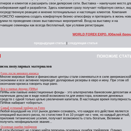
ртнеров и клиентов и расширить свои дилерские сети. Выставка – наилучшее место дл
робирования идей и разработок. Здесь компания сразу получает «обратную связь», ви
посредственную реакцию и мнение потенциальных и настоящих клиентов. Компания
НЭКСПО намерена создать комфортную бизнес-атмосферу и претворить в жизнь нов
думки по проведению своих выставочных мероприятий. Вход на выставку и на
учающие семинары как всегда бесплатный, при условии регистрации.
WORLD FOREX EXPO. Юбилей брен
предыдущая статья
|
следующая статья
ПОХОЖИЕ СТАТ
исок популярных материалов
Forex после мирового кризиса
Многие мировые банки и финансовые центры стали сомневаться в силе американской
экономики и все активнее переводят долларовые резервы в евро и иену. При этом об
окончании кризиса говорить еще рано.
Все о паевых фондах (ПИФы)
ПИФы или паевые инвестиционные фонды - это альтернатива банковским депозитам и
наличным деньгам в виде новой возможности для инвестора, вложения денежных
средств с одной только целью увеличения капитала. В настоящее время популярность
ПИФов набирает «обороты».
Самый успешный трейдер на Forex
Любой вошедший на этот рынок должен сознавать, что каждое его действие является
операцией высокого риска, по статистике 9 из 10 уходят ни с чем, но каждый десятый,
приложив титанические усилия, получает возможность стать богатым, Великим и
получить неофициальное звание...
Основные ошибки трейдеров
В сети Интернет не сложно найти перечень основных ошибок трейдеров. Однако,