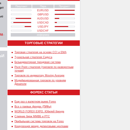
я
Покупают
Пара
Продают
дит
EURUSD
GBPUSD
ые
AUDUSD
USDCAD
USDJPY
USDCHF
да
.
информер
ТОРГОВЫЕ СТРАТЕГИИ
Торговая стратегия на основе CCI и EMA
ЬИ
Туннельная стратегия Сидуса
Безындикаторная трендовая система
Pivot Point стратегия (торговля по разворотным
точкам)
Торговля по индикатору Moving Average
Модифицированная торговля по уровням
Динаполи
ФОРЕКС СТАТЬИ
Еще раз о валютном рынке Forex
Все о паевых фондах (ПИФы)
WORLD FOREX EXPO. Юбилей бренда
Слияние бирж ММВБ и РТС
Прибыльная система торговли на Forex
Конкуренция между дилинговыми центрами