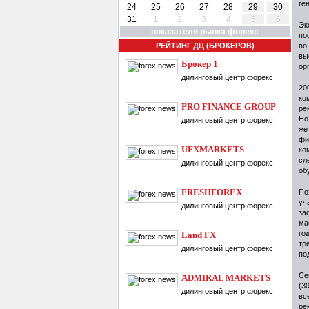
ге
24
25
26
27
28
29
30
31
1
2
3
4
5
6
Эк
показатели рынка форекс
по
РЕЙТИНГ ДЦ (БРОКЕРОВ)
во
вы
Брокер 1
ор
дилинговый центр форекс
20
ко
PRO FINANCE GROUP
ре
Но
дилинговый центр форекс
же
фи
UFXMARKETS
ко
сл
дилинговый центр форекс
об
FRESHFOREX
По
уч
дилинговый центр форекс
за
ма
го
Land FX
тр
дилинговый центр форекс
по
Се
ADMIRAL MARKETS
(3
дилинговый центр форекс
вс
ре