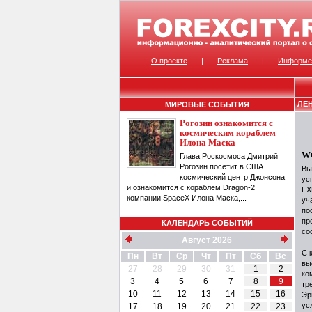
О проекте
|
Реклама
|
Информе
ЛЕ
МИРОВЫЕ СОБЫТИЯ
Рогозин ознакомится с
космическим кораблем
Илона Маска
W
Глава Роскосмоса Дмитрий
Рогозин посетит в США
Вы
космический центр Джонсона
ус
и ознакомится с кораблем Dragon-2
EX
компании SpaceX Илона Маска,...
уч
по
пр
КАЛЕНДАРЬ СОБЫТИЙ
со
Август 2026
С 
Пн
Вт
Ср
Чт
Пт
Сб
Вс
вы
27
28
29
30
31
1
2
ко
3
4
5
6
7
8
9
тр
10
11
12
13
14
15
16
Эр
ус
17
18
19
20
21
22
23