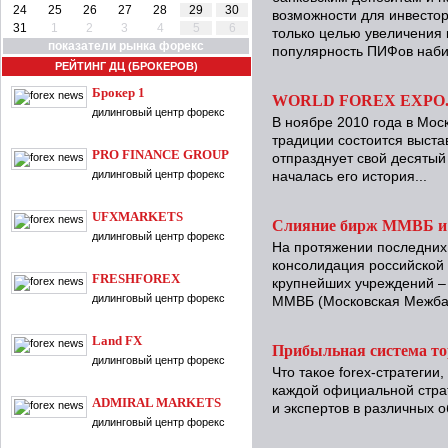
24
25
26
27
28
29
30
возможности для инвестор
31
1
2
3
4
5
6
только целью увеличения 
показатели рынка форекс
популярность ПИФов наби
РЕЙТИНГ ДЦ (БРОКЕРОВ)
Брокер 1
WORLD FOREX EXPO. 
дилинговый центр форекс
В ноябре 2010 года в Мос
традиции состоится выста
PRO FINANCE GROUP
отпразднует свой десятый
дилинговый центр форекс
началась его история...
UFXMARKETS
Слияние бирж ММВБ и
дилинговый центр форекс
На протяжении последних 
консолидация российской
FRESHFOREX
крупнейших учреждений – 
дилинговый центр форекс
ММВБ (Московская Межба
Land FX
Прибыльная система то
дилинговый центр форекс
Что такое forex-стратегии
каждой официальной страт
ADMIRAL MARKETS
и экспертов в различных 
дилинговый центр форекс