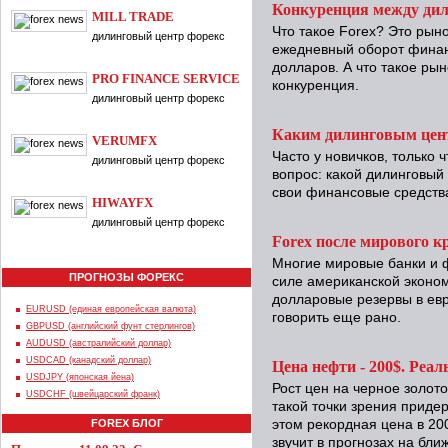
Конкуренция между ди
MILL TRADE
Что такое Forex? Это рын
дилинговый центр форекс
ежедневный оборот финанс
долларов. А что такое рын
PRO FINANCE SERVICE
конкуренция.
дилинговый центр форекс
Каким дилинговым цен
VERUMFX
Часто у новичков, только 
дилинговый центр форекс
вопрос: какой дилинговый
свои финансовые средств
HIWAYFX
дилинговый центр форекс
Forex после мирового к
Многие мировые банки и 
ПРОГНОЗЫ ФОРЕКС
силе американской эконом
долларовые резервы в евр
EURUSD (единая европейская валюта)
говорить еще рано.
GBPUSD (английский фунт стерлингов)
AUDUSD (австралийский доллар)
USDCAD (канадский доллар)
Цена нефти - 200$. Реал
USDJPY (японская йена)
Рост цен на черное золото
USDCHF (швейцарский франк)
такой точки зрения приде
FOREX БЛОГ
этом рекордная цена в 200
звучит в прогнозах на бл