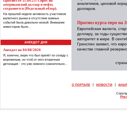
Прогноз от 11.09.23: Спрос на
аналитиков, ценовой кори
американский доллар и нефть
сохраняется (Недельный обзор).
долларов.
На прошлой неделе активность участников
валютного рынка в отсутствие важных
Прогноз курса евро на 2
событий была довольно низкой. Внимание
инвесторов было...
Европейская валюта, стар
доллару, за годы существ
авторитет в мире. В сент
АНЕКДОТ ДНЯ
Гринспен заявил, что евр
качестве главной резервн
Анекдот на 04/08/2026
Я, конечно, верю что был прилёт по складу с
мороженым, но чтоб от него вторичная
стран
детонация - это уже немного сомнительно...
О ПОРТАЛЕ
НОВОСТИ
АНА
Copyri
Рек