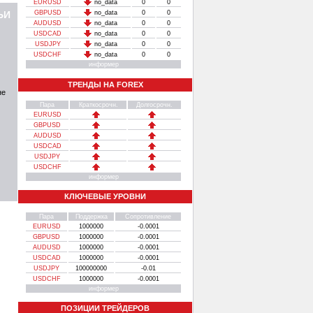
EURUSD
no_data
0
0
ЬИ
GBPUSD
no_data
0
0
AUDUSD
no_data
0
0
USDCAD
no_data
0
0
USDJPY
no_data
0
0
USDCHF
no_data
0
0
информер
ТРЕНДЫ НА FOREX
не
Пара
Краткосрочн.
Долгосрочн.
EURUSD
GBPUSD
AUDUSD
USDCAD
USDJPY
USDCHF
информер
КЛЮЧЕВЫЕ УРОВНИ
Пара
Поддержка
Сопротивление
EURUSD
1000000
-0.0001
GBPUSD
1000000
-0.0001
AUDUSD
1000000
-0.0001
USDCAD
1000000
-0.0001
USDJPY
100000000
-0.01
USDCHF
1000000
-0.0001
информер
ПОЗИЦИИ ТРЕЙДЕРОВ