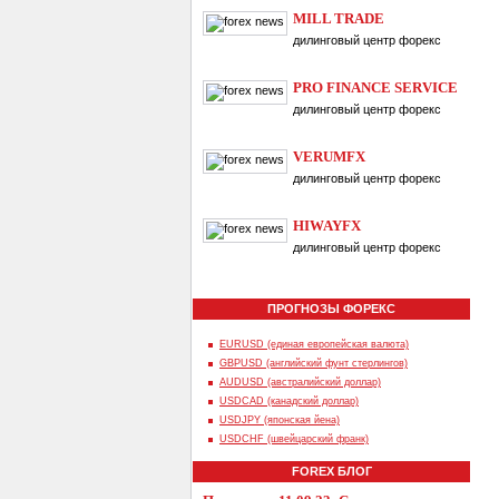
MILL TRADE
дилинговый центр форекс
PRO FINANCE SERVICE
дилинговый центр форекс
VERUMFX
дилинговый центр форекс
HIWAYFX
дилинговый центр форекс
ПРОГНОЗЫ ФОРЕКС
EURUSD (единая европейская валюта)
GBPUSD (английский фунт стерлингов)
AUDUSD (австралийский доллар)
USDCAD (канадский доллар)
USDJPY (японская йена)
USDCHF (швейцарский франк)
FOREX БЛОГ