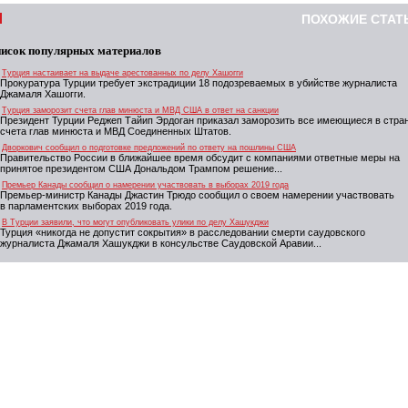
ПОХОЖИЕ СТАТ
исок популярных материалов
Турция настаивает на выдаче арестованных по делу Хашогги
Прокуратура Турции требует экстрадиции 18 подозреваемых в убийстве журналиста
Джамаля Хашогги.
Турция заморозит счета глав минюста и МВД США в ответ на санкции
Президент Турции Реджеп Тайип Эрдоган приказал заморозить все имеющиеся в стра
счета глав минюста и МВД Соединенных Штатов.
Дворкович сообщил о подготовке предложений по ответу на пошлины США
Правительство России в ближайшее время обсудит с компаниями ответные меры на
принятое президентом США Дональдом Трампом решение...
Премьер Канады сообщил о намерении участвовать в выборах 2019 года
Премьер-министр Канады Джастин Трюдо сообщил о своем намерении участвовать
в парламентских выборах 2019 года.
В Турции заявили, что могут опубликовать улики по делу Хашукджи
Турция «никогда не допустит сокрытия» в расследовании смерти саудовского
журналиста Джамаля Хашукджи в консульстве Саудовской Аравии...