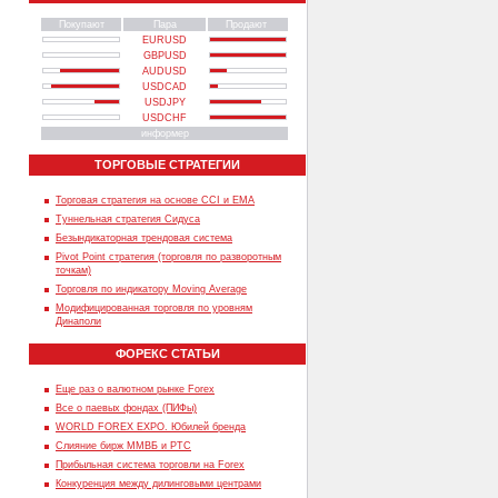
Покупают
Пара
Продают
EURUSD
GBPUSD
AUDUSD
USDCAD
USDJPY
USDCHF
информер
ТОРГОВЫЕ СТРАТЕГИИ
Торговая стратегия на основе CCI и EMA
Туннельная стратегия Сидуса
Безындикаторная трендовая система
Pivot Point стратегия (торговля по разворотным
точкам)
Торговля по индикатору Moving Average
Модифицированная торговля по уровням
Динаполи
ФОРЕКС СТАТЬИ
Еще раз о валютном рынке Forex
Все о паевых фондах (ПИФы)
WORLD FOREX EXPO. Юбилей бренда
Слияние бирж ММВБ и РТС
Прибыльная система торговли на Forex
Конкуренция между дилинговыми центрами