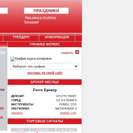
ПРАЗДНИКИ
День мира в Аугсбурге
(Германия)
ТРЕЙДЕРУ
ИНФОРМАЦИЯ
ГРАФИКИ ФОРЕКС
ТИ
открыть
поставь на свой сайт
БРОКЕР МЕСЯЦА
нца
Forex Брокер
ДЕПОЗИТ
:
ОТСУТСТВУЕТ
СПРЕД
:
ОТ 0,9 ПУНКТА
ИНСТРУМЕНТЫ
:
FOREX, CFD
ире
ПЛАТФОРМА
:
METATRADER 4
контакты
открыть счет
жи
.
ТОРГОВЫЕ СИГНАЛЫ
Пара
Открытие
Стоп
Цель