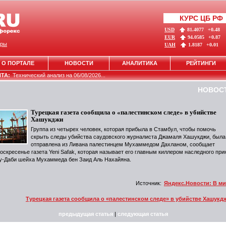
КУРС ЦБ РФ
USD
81.4077
+0.48
EUR
94.0585
+0.87
ры
UAH
1.8187
+0.01
О ПОРТАЛЕ
НОВОСТИ
АНАЛИТИКА
РЕЙТИНГИ
НТА:
Технический анализ на 06/08/2026...
НОВОС
Турецкая газета сообщила о «палестинском следе» в убийстве
Хашукджи
Группа из четырех человек, которая прибыла в Стамбул, чтобы помочь
скрыть следы убийства саудовского журналиста Джамаля Хашукджи, была
отправлена из Ливана палестинцем Мухаммедом Дахланом, сообщает
воскресенье газета Yeni Safak, которая называет его главным киллером наследного при
у-Даби шейха Мухаммеда бен Заид Аль Нахайяна.
Источник:
Яндекс.Новости: В м
Турецкая газета сообщила о «палестинском следе» в убийстве Хашукд
предыдущая статья
|
следующая статья