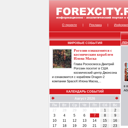
О проекте
|
Реклама
|
Информе
ЛЕ
МИРОВЫЕ СОБЫТИЯ
Рогозин ознакомится с
космическим кораблем
Илона Маска
Глава Роскосмоса Дмитрий
Рогозин посетит в США
космический центр Джонсона
и ознакомится с кораблем Dragon-2
компании SpaceX Илона Маска,...
в 
Аб
КАЛЕНДАРЬ СОБЫТИЙ
Август 2026
Пн
Вт
Ср
Чт
Пт
Сб
Вс
27
28
29
30
31
1
2
3
4
5
6
7
8
9
10
11
12
13
14
15
16
17
18
19
20
21
22
23