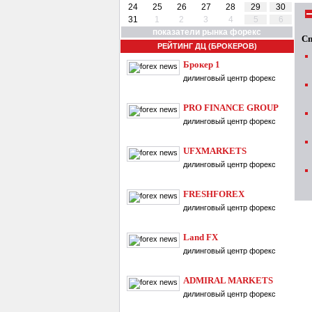
24
25
26
27
28
29
30
31
1
2
3
4
5
6
показатели рынка форекс
Сп
РЕЙТИНГ ДЦ (БРОКЕРОВ)
Брокер 1
дилинговый центр форекс
PRO FINANCE GROUP
дилинговый центр форекс
UFXMARKETS
дилинговый центр форекс
FRESHFOREX
дилинговый центр форекс
Land FX
дилинговый центр форекс
ADMIRAL MARKETS
дилинговый центр форекс