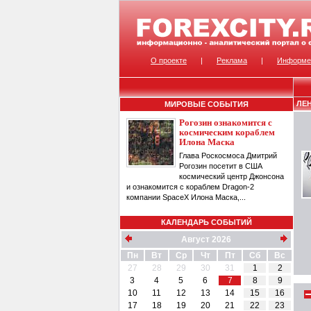
О проекте
|
Реклама
|
Информе
ЛЕ
МИРОВЫЕ СОБЫТИЯ
Рогозин ознакомится с
космическим кораблем
Илона Маска
Глава Роскосмоса Дмитрий
Рогозин посетит в США
космический центр Джонсона
и ознакомится с кораблем Dragon-2
компании SpaceX Илона Маска,...
КАЛЕНДАРЬ СОБЫТИЙ
Август 2026
Пн
Вт
Ср
Чт
Пт
Сб
Вс
27
28
29
30
31
1
2
3
4
5
6
7
8
9
10
11
12
13
14
15
16
17
18
19
20
21
22
23