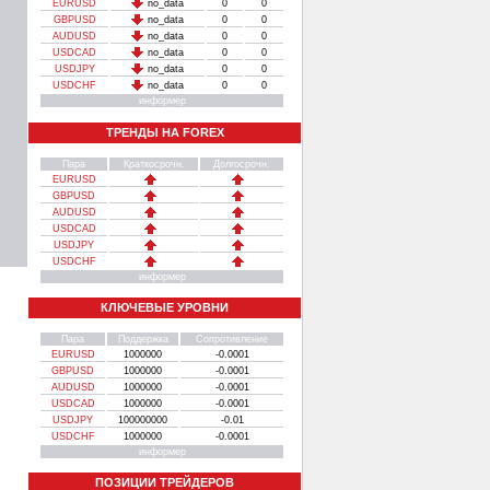
EURUSD
no_data
0
0
GBPUSD
no_data
0
0
AUDUSD
no_data
0
0
USDCAD
no_data
0
0
USDJPY
no_data
0
0
USDCHF
no_data
0
0
информер
ТРЕНДЫ НА FOREX
Пара
Краткосрочн.
Долгосрочн.
EURUSD
GBPUSD
AUDUSD
USDCAD
USDJPY
USDCHF
информер
КЛЮЧЕВЫЕ УРОВНИ
Пара
Поддержка
Сопротивление
EURUSD
1000000
-0.0001
GBPUSD
1000000
-0.0001
AUDUSD
1000000
-0.0001
USDCAD
1000000
-0.0001
USDJPY
100000000
-0.01
USDCHF
1000000
-0.0001
информер
ПОЗИЦИИ ТРЕЙДЕРОВ