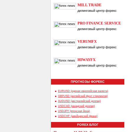
MILL TRADE
дилинговый центр форекс
PRO FINANCE SERVICE
дилинговый центр форекс
VERUMFX
дилинговый центр форекс
HIWAYFX
дилинговый центр форекс
ПРОГНОЗЫ ФОРЕКС
EURUSD (единая европейская валюта)
GBPUSD (английский фунт стерлингов)
AUDUSD (австралийский доллар)
USDCAD (канадский доллар)
USDJPY (японская йена)
USDCHF (швейцарский франк)
FOREX БЛОГ