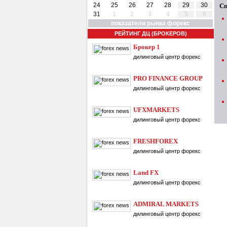
24
25
26
27
28
29
30
Сп
31
1
2
3
4
5
6
показатели рынка форекс
РЕЙТИНГ ДЦ (БРОКЕРОВ)
Брокер 1
дилинговый центр форекс
PRO FINANCE GROUP
дилинговый центр форекс
UFXMARKETS
дилинговый центр форекс
FRESHFOREX
дилинговый центр форекс
Land FX
дилинговый центр форекс
ADMIRAL MARKETS
дилинговый центр форекс