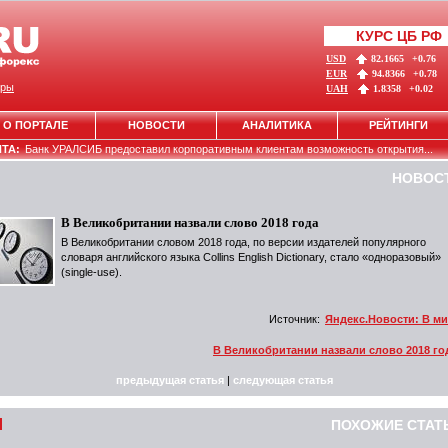
КУРС ЦБ РФ
USD
82.1665
+0.76
EUR
94.8366
+0.78
ры
UAH
1.8358
+0.02
О ПОРТАЛЕ
НОВОСТИ
АНАЛИТИКА
РЕЙТИНГИ
НТА:
Банк УРАЛСИБ предоставил корпоративным клиентам возможность открытия...
НОВОС
В Великобритании назвали слово 2018 года
В Великобритании словом 2018 года, по версии издателей популярного
словаря английского языка Collins English Dictionary, стало «одноразовый»
(single-use).
Источник:
Яндекс.Новости: В м
В Великобритании назвали слово 2018 го
предыдущая статья
|
следующая статья
ПОХОЖИЕ СТАТ