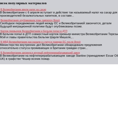
исок популярных материалов
В Великобритании ввели налог на сахар
В Великобритании с 6 апреля вступает в действие так называемый налог на сахар для
производителей безалкогольных напитков, в составе...
Великобритания опубликовала план «мягкого» Brexit
Свободное передвижение людей между ЕС и Великобританией закончится, детали
будущей миграционной политики будут опубликованы позже.
Кортеж премьеров Великобритании и Бельгии попал в ДТП
В Бельгии попал в ДТП совместный кортеж премьер-министра Великобритании Терезы
Мэй и главы правительства Бельгии Шарля Мишеля,...
В МВД Великобритании рассказали о статусе граждан ЕС после Brexit
Министерство внутренних дел Великобритании обнародовало предложения
относительно статуса проживающих в Британии граждан стран...
В Великобритании загорелся крупный нефтеперерабатывающий завод
В Великобритании на нефтеперерабатывающем заводе Stanlow (принадлежит Essar Oil
UK) в графстве Чешир возник пожар.