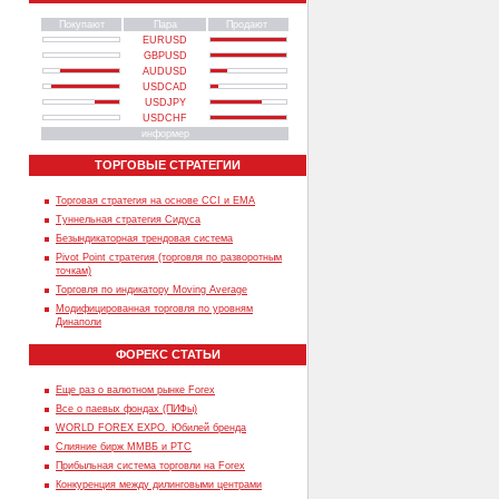
Покупают
Пара
Продают
EURUSD
GBPUSD
AUDUSD
USDCAD
USDJPY
USDCHF
информер
ТОРГОВЫЕ СТРАТЕГИИ
Торговая стратегия на основе CCI и EMA
Туннельная стратегия Сидуса
Безындикаторная трендовая система
Pivot Point стратегия (торговля по разворотным
точкам)
Торговля по индикатору Moving Average
Модифицированная торговля по уровням
Динаполи
ФОРЕКС СТАТЬИ
Еще раз о валютном рынке Forex
Все о паевых фондах (ПИФы)
WORLD FOREX EXPO. Юбилей бренда
Слияние бирж ММВБ и РТС
Прибыльная система торговли на Forex
Конкуренция между дилинговыми центрами