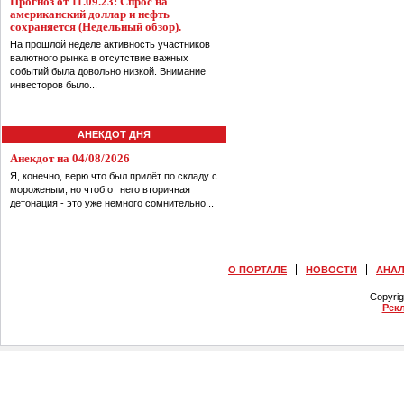
Прогноз от 11.09.23: Спрос на
американский доллар и нефть
сохраняется (Недельный обзор).
На прошлой неделе активность участников
валютного рынка в отсутствие важных
событий была довольно низкой. Внимание
инвесторов было...
АНЕКДОТ ДНЯ
Анекдот на 04/08/2026
Я, конечно, верю что был прилёт по складу с
мороженым, но чтоб от него вторичная
детонация - это уже немного сомнительно...
О ПОРТАЛЕ
НОВОСТИ
АНА
Copyri
Рек