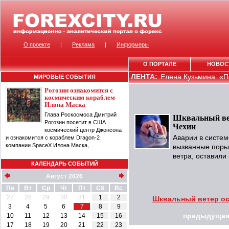
О проекте
|
Реклама
|
Информеры
О ПОРТАЛЕ
НОВОС
ЛЕНТА:
Елена Кузьмина: «П
МИРОВЫЕ СОБЫТИЯ
Рогозин ознакомится с
космическим кораблем
Илона Маска
Глава Роскосмоса Дмитрий
Шквальный вете
Рогозин посетит в США
Чехии
космический центр Джонсона
Аварии в систем
и ознакомится с кораблем Dragon-2
компании SpaceX Илона Маска,...
вызванные поры
ветра, оставили 
КАЛЕНДАРЬ СОБЫТИЙ
Август 2026
Пн
Вт
Ср
Чт
Пт
Сб
Вс
27
28
29
30
31
1
2
Шквальный ветер ост
3
4
5
6
7
8
9
10
11
12
13
14
15
16
предыдущая
17
18
19
20
21
22
23