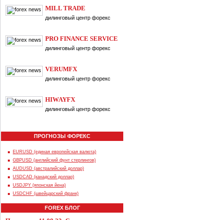
MILL TRADE
дилинговый центр форекс
PRO FINANCE SERVICE
дилинговый центр форекс
VERUMFX
дилинговый центр форекс
HIWAYFX
дилинговый центр форекс
ПРОГНОЗЫ ФОРЕКС
EURUSD (единая европейская валюта)
GBPUSD (английский фунт стерлингов)
AUDUSD (австралийский доллар)
USDCAD (канадский доллар)
USDJPY (японская йена)
USDCHF (швейцарский франк)
FOREX БЛОГ