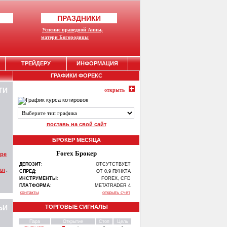
ПРАЗДНИКИ
Успение праведной Анны,
матери Богородицы
ТРЕЙДЕРУ
ИНФОРМАЦИЯ
ГРАФИКИ ФОРЕКС
ТИ
открыть
поставь на свой сайт
БРОКЕР МЕСЯЦА
Forex Брокер
ире
ДЕПОЗИТ
:
ОТСУТСТВУЕТ
ал
.
СПРЕД
:
ОТ 0,9 ПУНКТА
ИНСТРУМЕНТЫ
:
FOREX, CFD
ПЛАТФОРМА
:
METATRADER 4
контакты
открыть счет
ЬИ
ТОРГОВЫЕ СИГНАЛЫ
Пара
Открытие
Стоп
Цель