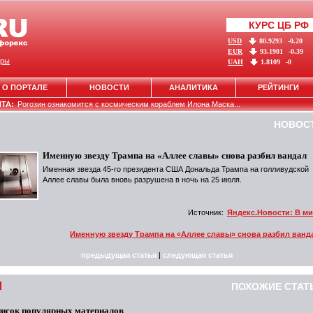
КУРС ЦБ РФ
USD
80.9293
-0.20
EUR
93.1901
-0.39
ры
UAH
1.8109
-0
О ПОРТАЛЕ
НОВОСТИ
АНАЛИТИКА
РЕЙТИНГИ
НТА:
Рогозин ознакомится с космическим кораблем Илона Маска...
НОВОС
Именную звезду Трампа на «Аллее славы» снова разбил вандал
Именная звезда 45-го президента США Дональда Трампа на голливудской
Аллее славы была вновь разрушена в ночь на 25 июля.
Источник:
Яндекс.Новости: В м
Именную звезду Трампа на «Аллее славы» снова разбил ванд
предыдущая статья
|
следующая статья
ПОХОЖИЕ СТАТ
исок популярных материалов