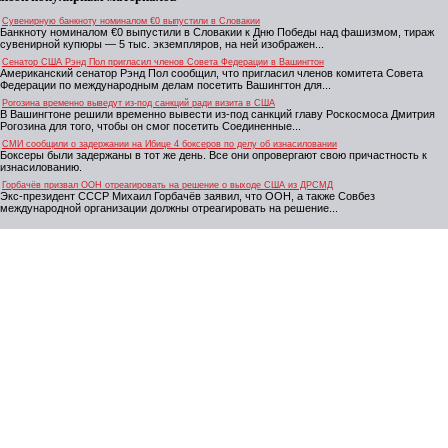
Сувенирную банкноту номиналом €0 выпустили в Словакии
Банкноту номиналом €0 выпустили в Словакии к Дню Победы над фашизмом, тираж
сувенирной купюры — 5 тыс. экземпляров, на ней изображен...
Сенатор США Рэнд Пол пригласил членов Совета Федерации в Вашингтон
Американский сенатор Рэнд Пол сообщил, что пригласил членов комитета Совета
Федерации по международным делам посетить Вашингтон для...
Рогозина временно выведут из-под санкций ради визита в США
В Вашингтоне решили временно вывести из-под санкций главу Роскосмоса Дмитрия
Рогозина для того, чтобы он смог посетить Соединенные...
СМИ сообщили о задержании на Ибице 4 боксеров по делу об изнасиловании
Боксеры были задержаны в тот же день. Все они опровергают свою причастность к
изнасилованию.
Горбачёв призвал ООН отреагировать на решение о выходе США из ДРСМД
Экс-президент СССР Михаил Горбачёв заявил, что ООН, а также Совбез
международной организации должны отреагировать на решение...