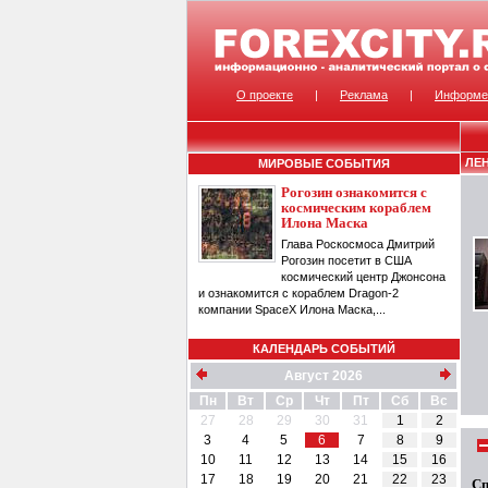
О проекте
|
Реклама
|
Информе
ЛЕ
МИРОВЫЕ СОБЫТИЯ
Рогозин ознакомится с
космическим кораблем
Илона Маска
Глава Роскосмоса Дмитрий
Рогозин посетит в США
космический центр Джонсона
и ознакомится с кораблем Dragon-2
компании SpaceX Илона Маска,...
КАЛЕНДАРЬ СОБЫТИЙ
Август 2026
Пн
Вт
Ср
Чт
Пт
Сб
Вс
27
28
29
30
31
1
2
3
4
5
6
7
8
9
10
11
12
13
14
15
16
17
18
19
20
21
22
23
Сп