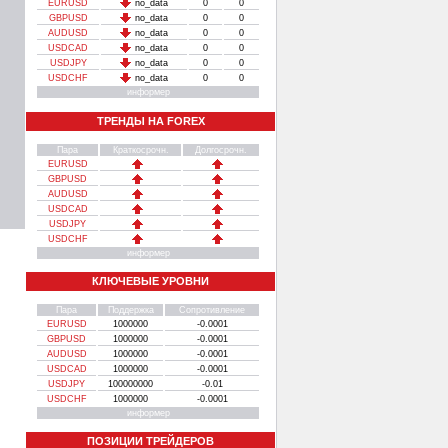
EURUSD
no_data
0
0
GBPUSD
no_data
0
0
AUDUSD
no_data
0
0
USDCAD
no_data
0
0
USDJPY
no_data
0
0
USDCHF
no_data
0
0
информер
ТРЕНДЫ НА FOREX
Пара
Краткосрочн.
Долгосрочн.
EURUSD
GBPUSD
AUDUSD
USDCAD
USDJPY
USDCHF
информер
КЛЮЧЕВЫЕ УРОВНИ
Пара
Поддержка
Сопротивление
EURUSD
1000000
-0.0001
GBPUSD
1000000
-0.0001
AUDUSD
1000000
-0.0001
USDCAD
1000000
-0.0001
USDJPY
100000000
-0.01
USDCHF
1000000
-0.0001
информер
ПОЗИЦИИ ТРЕЙДЕРОВ