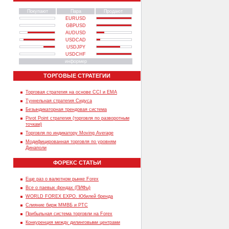
Покупают
Пара
Продают
EURUSD
GBPUSD
AUDUSD
USDCAD
USDJPY
USDCHF
информер
ТОРГОВЫЕ СТРАТЕГИИ
Торговая стратегия на основе CCI и EMA
Туннельная стратегия Сидуса
Безындикаторная трендовая система
Pivot Point стратегия (торговля по разворотным
точкам)
Торговля по индикатору Moving Average
Модифицированная торговля по уровням
Динаполи
ФОРЕКС СТАТЬИ
Еще раз о валютном рынке Forex
Все о паевых фондах (ПИФы)
WORLD FOREX EXPO. Юбилей бренда
Слияние бирж ММВБ и РТС
Прибыльная система торговли на Forex
Конкуренция между дилинговыми центрами