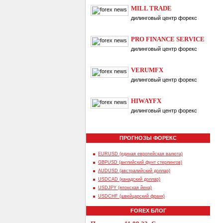
MILL TRADE
дилинговый центр форекс
PRO FINANCE SERVICE
дилинговый центр форекс
VERUMFX
дилинговый центр форекс
HIWAYFX
дилинговый центр форекс
ПРОГНОЗЫ ФОРЕКС
EURUSD (единая европейская валюта)
GBPUSD (английский фунт стерлингов)
AUDUSD (австралийский доллар)
USDCAD (канадский доллар)
USDJPY (японская йена)
USDCHF (швейцарский франк)
FOREX БЛОГ