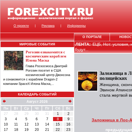
О проекте
|
Реклама
|
Информеры
О ПОРТАЛЕ
НОВОС
ЛЕНТА:
ЕЦБ, Нот: условия,
МИРОВЫЕ СОБЫТИЯ
будут...
Рогозин ознакомится с
космическим кораблем
Илона Маска
Глава Роскосмоса Дмитрий
Рогозин посетит в США
Заложница в Л
космический центр Джонсона
полицейских
и ознакомится с кораблем Dragon-2
компании SpaceX Илона Маска,...
Женщина, сконч
Эвином Аткинсом
КАЛЕНДАРЬ СОБЫТИЙ
стала жертвой в
Август 2026
Пн
Вт
Ср
Чт
Пт
Сб
Вс
27
28
29
30
31
1
2
3
4
5
6
7
8
9
Заложница в Лос-А
10
11
12
13
14
15
16
17
18
19
20
21
22
23
предыдущая