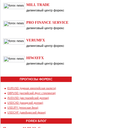
MILL TRADE
дилинговый центр форекс
PRO FINANCE SERVICE
дилинговый центр форекс
VERUMFX
дилинговый центр форекс
HIWAYFX
дилинговый центр форекс
ПРОГНОЗЫ ФОРЕКС
EURUSD (единая европейская валюта)
GBPUSD (английский фунт стерлингов)
AUDUSD (австралийский доллар)
USDCAD (канадский доллар)
USDJPY (японская йена)
USDCHF (швейцарский франк)
FOREX БЛОГ