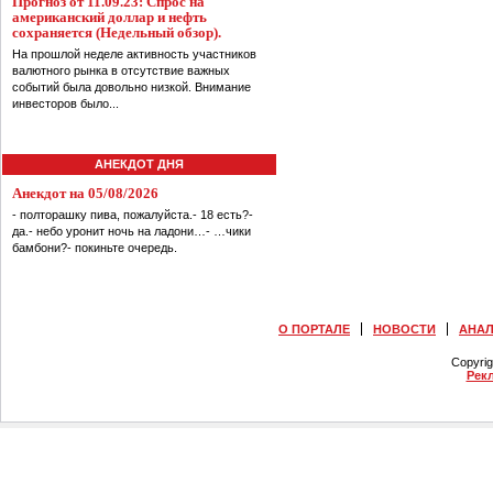
Прогноз от 11.09.23: Спрос на
американский доллар и нефть
сохраняется (Недельный обзор).
На прошлой неделе активность участников
валютного рынка в отсутствие важных
событий была довольно низкой. Внимание
инвесторов было...
АНЕКДОТ ДНЯ
Анекдот на 05/08/2026
- полторашку пива, пожалуйста.- 18 есть?-
да.- небо уронит ночь на ладони…- …чики
бамбони?- покиньте очередь.
О ПОРТАЛЕ
НОВОСТИ
АНА
Copyri
Рек