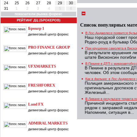
24
25
26
27
28
29
30
31
1
2
3
4
5
6
показатели рынка форекс
РЕЙТИНГ ДЦ (БРОКЕРОВ)
Список популярных мат
Брокер 1
В Лос-Анджелесе появится бул
дилинговый центр форекс
Наш городской совет про
Родео-роуд в бульвар Об
PRO FINANCE GROUP
При крушении самолета в Виско
В результате крушения л
дилинговый центр форекс
штате Висконсин погибли
В Пекине в ДТП с микроавтобусо
UFXMARKETS
В Пекине в результате ДТ
дилинговый центр форекс
человек. Об этом сообща
Как в фильме: в Лос-Анджелесе
Полиция американского г
FRESHFOREX
оригинальных доспехов с
дилинговый центр форекс
Железный...
В Ливане в результате теракта п
Причиной инцидента ста
Land FX
рядом с заправкой недале
дилинговый центр форекс
Напомним, ситуация в...
ADMIRAL MARKETS
дилинговый центр форекс