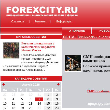
О проекте
|
Реклама
|
Информеры
О ПОРТАЛЕ
НОВОС
ЛЕНТА:
Технический анализ 
МИРОВЫЕ СОБЫТИЯ
Рогозин ознакомится с
космическим кораблем
Илона Маска
Глава Роскосмоса Дмитрий
СМИ сообщили 
Рогозин посетит в США
памятников
космический центр Джонсона
Польское правит
и ознакомится с кораблем Dragon-2
компании SpaceX Илона Маска,...
памятников, рек
КАЛЕНДАРЬ СОБЫТИЙ
Август 2026
Пн
Вт
Ср
Чт
Пт
Сб
Вс
СМИ сообщил
27
28
29
30
31
1
2
3
4
5
6
7
8
9
10
11
12
13
14
15
16
предыдущая
17
18
19
20
21
22
23