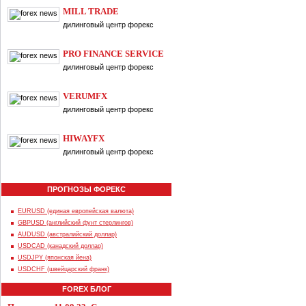
MILL TRADE
дилинговый центр форекс
PRO FINANCE SERVICE
дилинговый центр форекс
VERUMFX
дилинговый центр форекс
HIWAYFX
дилинговый центр форекс
ПРОГНОЗЫ ФОРЕКС
EURUSD (единая европейская валюта)
GBPUSD (английский фунт стерлингов)
AUDUSD (австралийский доллар)
USDCAD (канадский доллар)
USDJPY (японская йена)
USDCHF (швейцарский франк)
FOREX БЛОГ