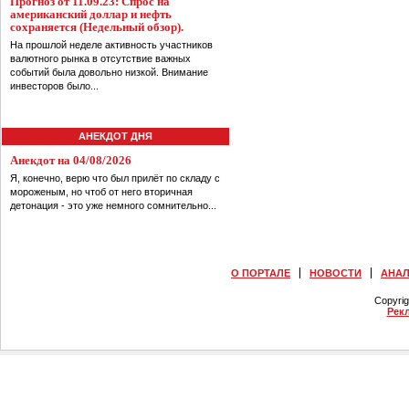
Прогноз от 11.09.23: Спрос на
американский доллар и нефть
сохраняется (Недельный обзор).
На прошлой неделе активность участников
валютного рынка в отсутствие важных
событий была довольно низкой. Внимание
инвесторов было...
АНЕКДОТ ДНЯ
Анекдот на 04/08/2026
Я, конечно, верю что был прилёт по складу с
мороженым, но чтоб от него вторичная
детонация - это уже немного сомнительно...
О ПОРТАЛЕ
НОВОСТИ
АНА
Copyri
Рек