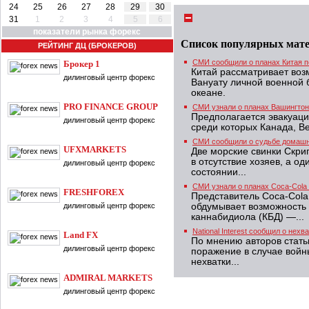
24
25
26
27
28
29
30
31
1
2
3
4
5
6
показатели рынка форекс
Список популярных мат
РЕЙТИНГ ДЦ (БРОКЕРОВ)
СМИ сообщили о планах Китая п
Брокер 1
Китай рассматривает воз
дилинговый центр форекс
Вануату личной военной 
океане.
PRO FINANCE GROUP
СМИ узнали о планах Вашингтон
Предполагается эвакуаци
дилинговый центр форекс
среди которых Канада, В
СМИ сообщили о судьбе домашн
UFXMARKETS
Две морские свинки Скри
в отсутствие хозяев, а о
дилинговый центр форекс
состоянии...
СМИ узнали о планах Coca-Cola
FRESHFOREX
Представитель Coca-Cola
дилинговый центр форекс
обдумывает возможность 
каннабидиола (КБД) —...
National Interest сообщил о нех
Land FX
По мнению авторов стать
дилинговый центр форекс
поражение в случае войны
нехватки...
ADMIRAL MARKETS
дилинговый центр форекс