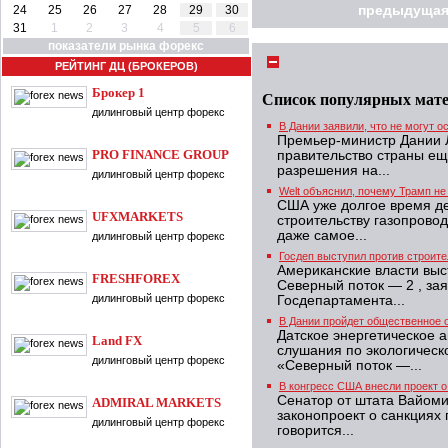
24
25
26
27
28
29
30
предыдущая
31
1
2
3
4
5
6
показатели рынка форекс
РЕЙТИНГ ДЦ (БРОКЕРОВ)
Брокер 1
Список популярных мат
дилинговый центр форекс
В Дании заявили, что не могут 
Премьер-министр Дании Л
PRO FINANCE GROUP
правительство страны ещ
разрешения на...
дилинговый центр форекс
Welt объяснил, почему Трамп н
США уже долгое время д
UFXMARKETS
строительству газопрово
даже самое...
дилинговый центр форекс
Госдеп выступил против строите
Американские власти выс
FRESHFOREX
Северный поток — 2 , за
дилинговый центр форекс
Госдепартамента...
В Дании пройдет общественное 
Датское энергетическое 
Land FX
слушания по экологическ
дилинговый центр форекс
«Северный поток —...
В конгресс США внесли проект о
Сенатор от штата Вайоми
ADMIRAL MARKETS
законопроект о санкциях 
дилинговый центр форекс
говорится...