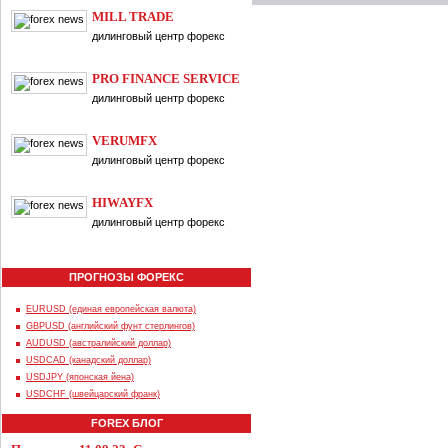
MILL TRADE
дилинговый центр форекс
PRO FINANCE SERVICE
дилинговый центр форекс
VERUMFX
дилинговый центр форекс
HIWAYFX
дилинговый центр форекс
ПРОГНОЗЫ ФОРЕКС
EURUSD (единая европейская валюта)
GBPUSD (английский фунт стерлингов)
AUDUSD (австралийский доллар)
USDCAD (канадский доллар)
USDJPY (японская йена)
USDCHF (швейцарский франк)
FOREX БЛОГ