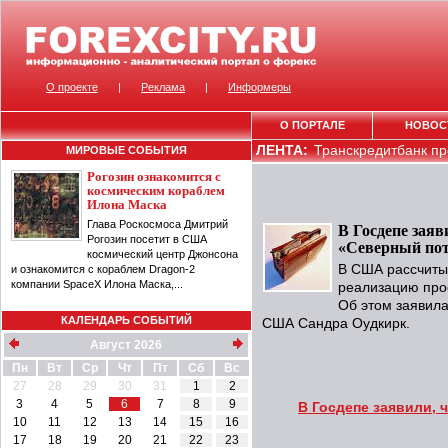
О проекте
|
Реклама
|
Информеры
О ПОРТАЛЕ
НОВОС
ЛЕНТА:
Транскредитбанк пр
МИРОВЫЕ СОБЫТИЯ
Рогозин ознакомится с
космическим кораблем
Илона Маска
Глава Роскосмоса Дмитрий
В Госдепе заяв
Рогозин посетит в США
«Северный пот
космический центр Джонсона
В США рассчитыв
и ознакомится с кораблем Dragon-2
компании SpaceX Илона Маска,...
реализацию про
Об этом заявил
КАЛЕНДАРЬ СОБЫТИЙ
США Сандра Оудкирк.
Август 2026
Пн
Вт
Ср
Чт
Пт
Сб
Вс
27
28
29
30
31
1
2
3
4
5
6
7
8
9
В Госдепе заявили, 
10
11
12
13
14
15
16
17
18
19
20
21
22
23