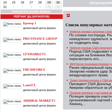
24
25
26
27
28
29
30
предыдущая
31
1
2
3
4
5
6
показатели рынка форекс
РЕЙТИНГ ДЦ (БРОКЕРОВ)
Брокер 1
Список популярных мат
дилинговый центр форекс
Небензя призвал западные стран
По словам постпреда, Ро
PRO FINANCE GROUP
немедленно одуматься, в
не подводить мир...
дилинговый центр форекс
Небензя призвал США пересмотр
Подход США подрывает к
UFXMARKETS
ситуации на Ближнем Вос
пересмотреть его,...
дилинговый центр форекс
МИД Китая прокомментировал уд
Ранее официальный пред
FRESHFOREX
Захарова назвала удар 
дилинговый центр форекс
международного права.
Трамп призвал идущих к США ми
Президент США Дональд 
Land FX
Америки обратиться за у
дилинговый центр форекс
Полиция призвала участников ак
Полиция призвала участн
организованной партией 
ADMIRAL MARKETS
Хемниц,...
дилинговый центр форекс