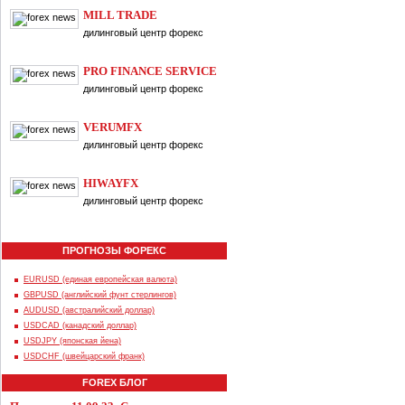
MILL TRADE
дилинговый центр форекс
PRO FINANCE SERVICE
дилинговый центр форекс
VERUMFX
дилинговый центр форекс
HIWAYFX
дилинговый центр форекс
ПРОГНОЗЫ ФОРЕКС
EURUSD (единая европейская валюта)
GBPUSD (английский фунт стерлингов)
AUDUSD (австралийский доллар)
USDCAD (канадский доллар)
USDJPY (японская йена)
USDCHF (швейцарский франк)
FOREX БЛОГ