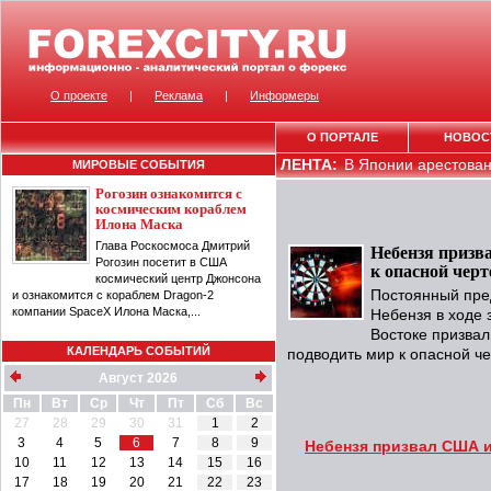
О проекте
|
Реклама
|
Информеры
О ПОРТАЛЕ
НОВОС
ЛЕНТА:
В Японии арестован 
МИРОВЫЕ СОБЫТИЯ
Рогозин ознакомится с
космическим кораблем
Илона Маска
Глава Роскосмоса Дмитрий
Небензя призв
Рогозин посетит в США
к опасной черт
космический центр Джонсона
Постоянный пре
и ознакомится с кораблем Dragon-2
компании SpaceX Илона Маска,...
Небензя в ходе 
Востоке призва
КАЛЕНДАРЬ СОБЫТИЙ
подводить мир к опасной че
Август 2026
Пн
Вт
Ср
Чт
Пт
Сб
Вс
27
28
29
30
31
1
2
3
4
5
6
7
8
9
Небензя призвал США и
10
11
12
13
14
15
16
17
18
19
20
21
22
23