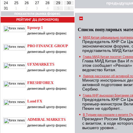
24
25
26
27
28
29
30
предыдущая
31
1
2
3
4
5
6
показатели рынка форекс
РЕЙТИНГ ДЦ (БРОКЕРОВ)
Брокер 1
Список популярных мат
дилинговый центр форекс
МИД Китая официально подтверд
Председатель КНР Си Цзи
PRO FINANCE GROUP
экономическом форуме, 
представитель МИД Китая,
дилинговый центр форекс
Глава МИД Китая посетит Север
Глава МИД Китая Ван И п
UFXMARKETS
этом сообщает «Рёнхап»
ведомство Китая.
дилинговый центр форекс
Лавров рассказал об активной п
Министр иностранных дел
FRESHFOREX
активной подготовке виз
дилинговый центр форекс
Сербию.
Глава КНР высказал Британии с
Председатель КНР Си Цзи
Land FX
премьер-министром Велик
дилинговый центр форекс
Пекин не одобряет...
В Турции рассказали о визите П
Президент России Владим
ADMIRAL MARKETS
с визитом, в ходе которо
дилинговый центр форекс
высшего уровня...