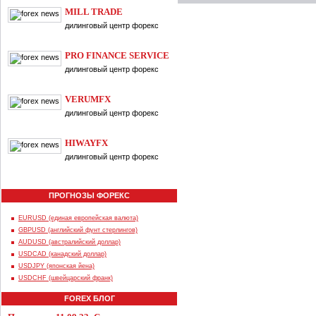
MILL TRADE
дилинговый центр форекс
PRO FINANCE SERVICE
дилинговый центр форекс
VERUMFX
дилинговый центр форекс
HIWAYFX
дилинговый центр форекс
ПРОГНОЗЫ ФОРЕКС
EURUSD (единая европейская валюта)
GBPUSD (английский фунт стерлингов)
AUDUSD (австралийский доллар)
USDCAD (канадский доллар)
USDJPY (японская йена)
USDCHF (швейцарский франк)
FOREX БЛОГ