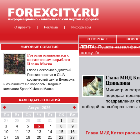
О проекте
|
Реклама
|
Информеры
О ПОРТАЛЕ
НОВОС
ЛЕНТА:
Пушков назвал фан
МИРОВЫЕ СОБЫТИЯ
потоку-2»...
Рогозин ознакомится с
космическим кораблем
Илона Маска
Глава Роскосмоса Дмитрий
Рогозин посетит в США
Глава МИД Кит
космический центр Джонсона
Цзиньпина
и ознакомится с кораблем Dragon-2
компании SpaceX Илона Маска,...
Министр иностра
передаст прези
КАЛЕНДАРЬ СОБЫТИЙ
поздравления о
победой на выборах главы г
Август 2026
Пн
Вт
Ср
Чт
Пт
Сб
Вс
27
28
29
30
31
1
2
3
4
5
6
7
8
9
10
11
12
13
14
15
16
Глава МИД Китая расска
17
18
19
20
21
22
23