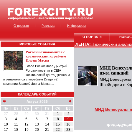
О проекте
|
Реклама
|
Информеры
О ПОРТАЛЕ
НОВОС
ЛЕНТА:
Технический анализ 
МИРОВЫЕ СОБЫТИЯ
Рогозин ознакомится с
космическим кораблем
Илона Маска
Глава Роскосмоса Дмитрий
МИД Венесуэл
Рогозин посетит в США
из-за санкций
космический центр Джонсона
МИД Венесуэлы 
и ознакомится с кораблем Dragon-2
компании SpaceX Илона Маска,...
Швейцарии в Кар
КАЛЕНДАРЬ СОБЫТИЙ
Август 2026
Пн
Вт
Ср
Чт
Пт
Сб
Вс
МИД Венесуэлы н
27
28
29
30
31
1
2
3
4
5
6
7
8
9
10
11
12
13
14
15
16
предыдущая
17
18
19
20
21
22
23