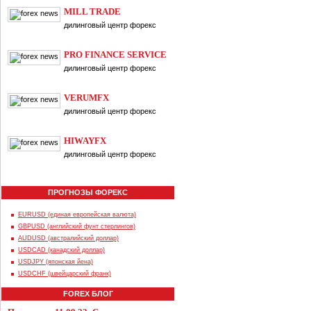
MILL TRADE
дилинговый центр форекс
PRO FINANCE SERVICE
дилинговый центр форекс
VERUMFX
дилинговый центр форекс
HIWAYFX
дилинговый центр форекс
ПРОГНОЗЫ ФОРЕКС
EURUSD (единая европейская валюта)
GBPUSD (английский фунт стерлингов)
AUDUSD (австралийский доллар)
USDCAD (канадский доллар)
USDJPY (японская йена)
USDCHF (швейцарский франк)
FOREX БЛОГ