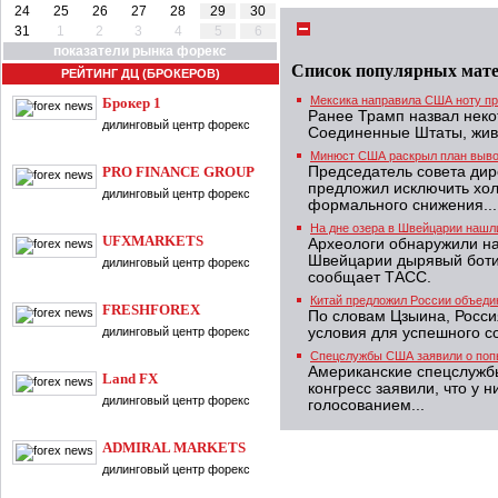
24
25
26
27
28
29
30
31
1
2
3
4
5
6
показатели рынка форекс
Список популярных мат
РЕЙТИНГ ДЦ (БРОКЕРОВ)
Мексика направила США ноту пр
Брокер 1
Ранее Трамп назвал неко
дилинговый центр форекс
Соединенные Штаты, жив
Минюст США раскрыл план вывод
PRO FINANCE GROUP
Председатель совета дир
предложил исключить хол
дилинговый центр форекс
формального снижения...
На дне озера в Швейцарии нашли
UFXMARKETS
Археологи обнаружили на
Швейцарии дырявый ботин
дилинговый центр форекс
сообщает ТАСС.
Китай предложил России объеди
FRESHFOREX
По словам Цзыина, Росси
дилинговый центр форекс
условия для успешного с
Спецслужбы США заявили о попы
Американские спецслужб
Land FX
конгресс заявили, что у 
дилинговый центр форекс
голосованием...
ADMIRAL MARKETS
дилинговый центр форекс