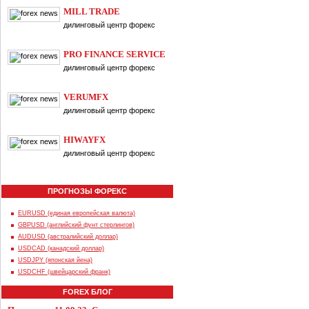
MILL TRADE
дилинговый центр форекс
PRO FINANCE SERVICE
дилинговый центр форекс
VERUMFX
дилинговый центр форекс
HIWAYFX
дилинговый центр форекс
ПРОГНОЗЫ ФОРЕКС
EURUSD (единая европейская валюта)
GBPUSD (английский фунт стерлингов)
AUDUSD (австралийский доллар)
USDCAD (канадский доллар)
USDJPY (японская йена)
USDCHF (швейцарский франк)
FOREX БЛОГ