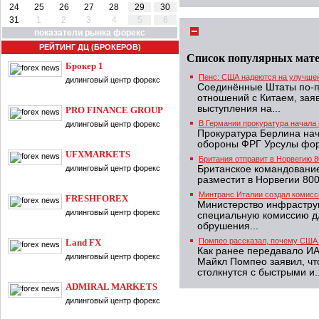
24
25
26
27
28
29
30
31
1
2
3
4
5
6
показатели рынка форекс
РЕЙТИНГ ДЦ (БРОКЕРОВ)
Список популярных мат
Брокер 1
Пенс: США надеются на улучше
дилинговый центр форекс
Соединённые Штаты по-п
отношений с Китаем, зая
выступления на...
PRO FINANCE GROUP
В Германии прокуратура начала
дилинговый центр форекс
Прокуратура Берлина нач
обороны ФРГ Урсулы фор
UFXMARKETS
Британия отправит в Норвегию 8
дилинговый центр форекс
Британское командование
разместит в Норвегии 80
Минтранс Италии создал комисс
FRESHFOREX
Министерство инфраструк
дилинговый центр форекс
специальную комиссию дл
обрушения...
Помпео рассказал, почему США 
Land FX
Как ранее передавало И
дилинговый центр форекс
Майкл Помпео заявил, чт
столкнутся с быстрыми и..
ADMIRAL MARKETS
дилинговый центр форекс