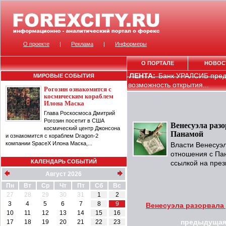
О проекте
|
Реклама
|
Информеры
О ПОРТАЛЕ
НОВОС
ЛЕНТА:
Банк УРАЛСИБ пред
МИРОВЫЕ СОБЫТИЯ
возможность открытия...
Рогозин ознакомится с
космическим кораблем
Илона Маска
Глава Роскосмоса Дмитрий
Рогозин посетит в США
Венесуэла раз
космический центр Джонсона
Панамой
и ознакомится с кораблем Dragon-2
компании SpaceX Илона Маска,...
Власти Венесуэ
отношения с Пан
КАЛЕНДАРЬ СОБЫТИЙ
ссылкой на пре
Август 2026
Пн
Вт
Ср
Чт
Пт
Сб
Вс
27
28
29
30
31
1
2
3
4
5
6
7
8
9
Венесуэла разорвала
10
11
12
13
14
15
16
17
18
19
20
21
22
23
предыдущая