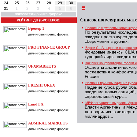
24
25
26
27
28
29
30
31
1
2
3
4
5
6
показатели рынка форекс
Список популярных мат
РЕЙТИНГ ДЦ (БРОКЕРОВ)
Брокер 1
Россияне ждут повышения курса
По результатам исследо
дилинговый центр форекс
ожидают роста курса дол
сбережения в рублях.
PRO FINANCE GROUP
Биржи США выросли на фоне кор
Фондовые индексы США в
дилинговый центр форекс
турецкой лиры, свидетель
Как риск конфронтации России и
UFXMARKETS
Эксперты аналитического
последствия конфронтац
дилинговый центр форекс
России.
Названы причины падения курса
FRESHFOREX
Падение курса рубля объ
дилинговый центр форекс
введение новых санкций,
справедливый курс...
МВФ согласился выделить Арген
Land FX
Власти Аргентины и Меж
дилинговый центр форекс
договорились в четверг о
миллиардов...
ADMIRAL MARKETS
дилинговый центр форекс