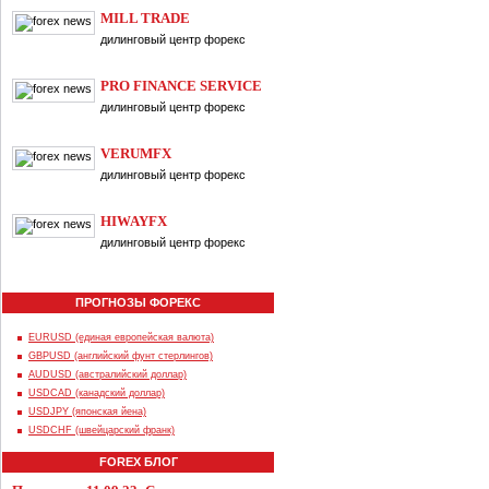
MILL TRADE
дилинговый центр форекс
PRO FINANCE SERVICE
дилинговый центр форекс
VERUMFX
дилинговый центр форекс
HIWAYFX
дилинговый центр форекс
ПРОГНОЗЫ ФОРЕКС
EURUSD (единая европейская валюта)
GBPUSD (английский фунт стерлингов)
AUDUSD (австралийский доллар)
USDCAD (канадский доллар)
USDJPY (японская йена)
USDCHF (швейцарский франк)
FOREX БЛОГ