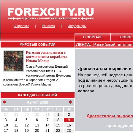
О проекте
|
Реклама
|
Информеры
О ПОРТАЛЕ
НОВОС
ЛЕНТА:
Российский автопром
МИРОВЫЕ СОБЫТИЯ
Рогозин ознакомится с
космическим кораблем
Илона Маска
Глава Роскосмоса Дмитрий
Драгметаллы выросли в ц
Рогозин посетит в США
На прошедшей неделе цены
космический центр Джонсона
и ознакомится с кораблем Dragon-2
под влиянием небольшой па
компании SpaceX Илона Маска,...
за резкого роста доходнос
доллара.
КАЛЕНДАРЬ СОБЫТИЙ
Август 2026
Пн
Вт
Ср
Чт
Пт
Сб
Вс
27
28
29
30
31
1
2
Драгметаллы выросли
3
4
5
6
7
8
9
10
11
12
13
14
15
16
предыдущая
17
18
19
20
21
22
23