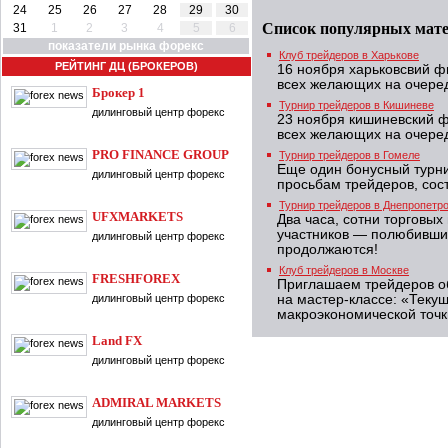
24
25
26
27
28
29
30
Список популярных мат
31
1
2
3
4
5
6
показатели рынка форекс
Клуб трейдеров в Харькове
РЕЙТИНГ ДЦ (БРОКЕРОВ)
16 ноября харьковсвий 
всех желающих на очеред
Брокер 1
Турнир трейдеров в Кишиневе
дилинговый центр форекс
23 ноября кишиневский 
всех желающих на очеред
PRO FINANCE GROUP
Турнир трейдеров в Гомеле
Еще один бонусный турн
дилинговый центр форекс
просьбам трейдеров, сост
Турнир трейдеров в Днепропетр
UFXMARKETS
Два часа, сотни торговых
участников — полюбивши
дилинговый центр форекс
продолжаются!
Клуб трейдеров в Москве
FRESHFOREX
Приглашаем трейдеров о
дилинговый центр форекс
на мастер-классе: «Теку
макроэкономической точки
Land FX
дилинговый центр форекс
ADMIRAL MARKETS
дилинговый центр форекс