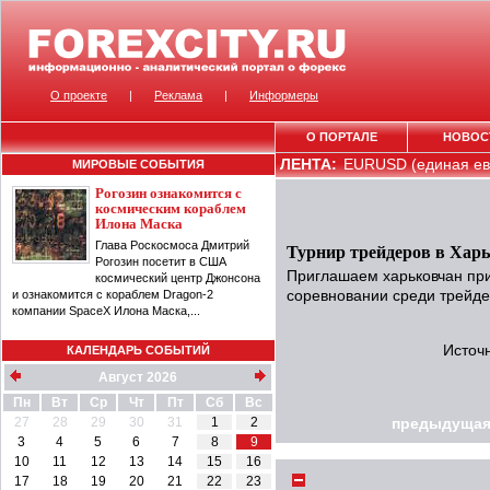
О проекте
|
Реклама
|
Информеры
О ПОРТАЛЕ
НОВОС
ЛЕНТА:
EURUSD (единая евр
МИРОВЫЕ СОБЫТИЯ
Рогозин ознакомится с
космическим кораблем
Илона Маска
Глава Роскосмоса Дмитрий
Турнир трейдеров в Хар
Рогозин посетит в США
Приглашаем харьковчан при
космический центр Джонсона
и ознакомится с кораблем Dragon-2
соревновании среди трейде
компании SpaceX Илона Маска,...
Источ
КАЛЕНДАРЬ СОБЫТИЙ
Август 2026
Пн
Вт
Ср
Чт
Пт
Сб
Вс
27
28
29
30
31
1
2
предыдущая
3
4
5
6
7
8
9
10
11
12
13
14
15
16
17
18
19
20
21
22
23