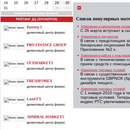
24
25
26
27
28
29
30
31
1
2
3
4
5
6
показатели рынка форекс
Список популярных мат
РЕЙТИНГ ДЦ (БРОКЕРОВ)
Брокер 1
Изменения в партнерском согл
С 26 марта вступают в с
дилинговый центр форекс
Изменения в документах
В связи с предстоящим з
PRO FINANCE GROUP
бинарными опционами Br
Приложение №2 к...
дилинговый центр форекс
Изменения в работе с пластико
В связи с техническими 
UFXMARKETS
прием средств с помощь
дилинговый центр форекс
Изменение торговых условий
В связи с существенным
инструмента GBPNOK (бри
FRESHFOREX
декабря текщего...
дилинговый центр форекс
Изменение торговых условий
С 1 января 2010 года в 
торговые условия. Тепер
Land FX
индекс РТС увеличивается
дилинговый центр форекс
ADMIRAL MARKETS
дилинговый центр форекс