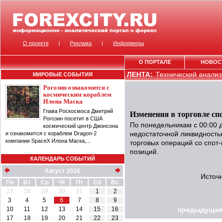
О проекте
|
Реклама
|
Информеры
О ПОРТАЛЕ
НОВОС
ЛЕНТА:
Технический анализ 
МИРОВЫЕ СОБЫТИЯ
Рогозин ознакомится с
космическим кораблем
Илона Маска
Глава Роскосмоса Дмитрий
Изменения в торговле сп
Рогозин посетит в США
По понедельникам с 00:00 д
космический центр Джонсона
и ознакомится с кораблем Dragon-2
недостаточной ликвидность
компании SpaceX Илона Маска,...
торговых операций со спот
позиций.
КАЛЕНДАРЬ СОБЫТИЙ
Август 2026
Источ
Пн
Вт
Ср
Чт
Пт
Сб
Вс
27
28
29
30
31
1
2
3
4
5
6
7
8
9
10
11
12
13
14
15
16
предыдущая
17
18
19
20
21
22
23