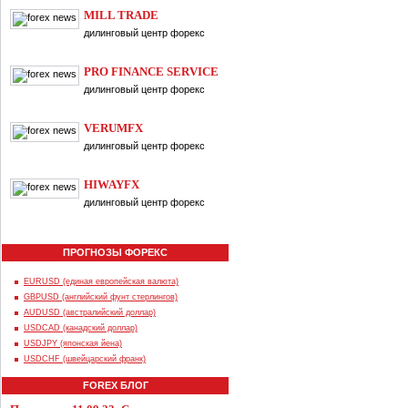
MILL TRADE
дилинговый центр форекс
PRO FINANCE SERVICE
дилинговый центр форекс
VERUMFX
дилинговый центр форекс
HIWAYFX
дилинговый центр форекс
ПРОГНОЗЫ ФОРЕКС
EURUSD (единая европейская валюта)
GBPUSD (английский фунт стерлингов)
AUDUSD (австралийский доллар)
USDCAD (канадский доллар)
USDJPY (японская йена)
USDCHF (швейцарский франк)
FOREX БЛОГ