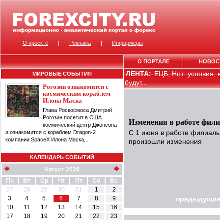
О проекте
|
Реклама
|
Информеры
О ПОРТАЛЕ
НОВОС
ЛЕНТА:
ЕЦБ, Нот: условия,
МИРОВЫЕ СОБЫТИЯ
будут...
Рогозин ознакомится с
космическим кораблем
Илона Маска
Глава Роскосмоса Дмитрий
Рогозин посетит в США
Изменения в работе фили
космический центр Джонсона
и ознакомится с кораблем Dragon-2
С 1 июня в работе филиаль
компании SpaceX Илона Маска,...
произошли изменения
КАЛЕНДАРЬ СОБЫТИЙ
Август 2026
Пн
Вт
Ср
Чт
Пт
Сб
Вс
27
28
29
30
31
1
2
3
4
5
6
7
8
9
предыдущая
10
11
12
13
14
15
16
17
18
19
20
21
22
23