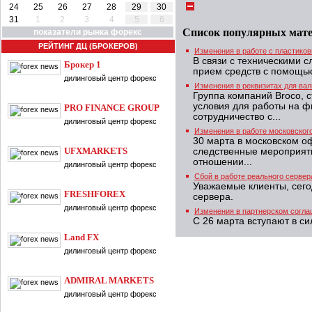
24
25
26
27
28
29
30
31
1
2
3
4
5
6
Список популярных мат
показатели рынка форекс
РЕЙТИНГ ДЦ (БРОКЕРОВ)
Изменения в работе с пластико
В связи с техническими 
Брокер 1
прием средств с помощь
дилинговый центр форекс
Изменения в реквизитах для ва
Группа компаний Broco, 
условия для работы на ф
PRO FINANCE GROUP
сотрудничество с...
дилинговый центр форекс
Изменения в работе московског
30 марта в московском о
UFXMARKETS
следственные мероприяти
отношении...
дилинговый центр форекс
Сбой в работе реального сервера
Уважаемые клиенты, сего
FRESHFOREX
сервера.
дилинговый центр форекс
Изменения в партнерском согл
С 26 марта вступают в с
Land FX
дилинговый центр форекс
ADMIRAL MARKETS
дилинговый центр форекс