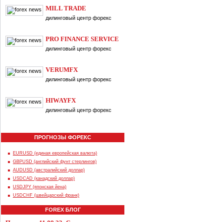
MILL TRADE
дилинговый центр форекс
PRO FINANCE SERVICE
дилинговый центр форекс
VERUMFX
дилинговый центр форекс
HIWAYFX
дилинговый центр форекс
ПРОГНОЗЫ ФОРЕКС
EURUSD (единая европейская валюта)
GBPUSD (английский фунт стерлингов)
AUDUSD (австралийский доллар)
USDCAD (канадский доллар)
USDJPY (японская йена)
USDCHF (швейцарский франк)
FOREX БЛОГ