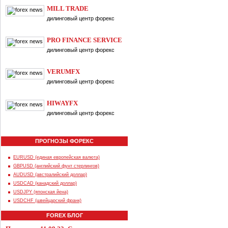
MILL TRADE
дилинговый центр форекс
PRO FINANCE SERVICE
дилинговый центр форекс
VERUMFX
дилинговый центр форекс
HIWAYFX
дилинговый центр форекс
ПРОГНОЗЫ ФОРЕКС
EURUSD (единая европейская валюта)
GBPUSD (английский фунт стерлингов)
AUDUSD (австралийский доллар)
USDCAD (канадский доллар)
USDJPY (японская йена)
USDCHF (швейцарский франк)
FOREX БЛОГ