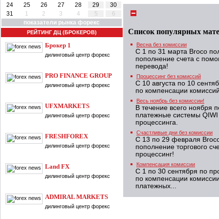
24
25
26
27
28
29
30
31
1
2
3
4
5
6
показатели рынка форекс
Список популярных мат
РЕЙТИНГ ДЦ (БРОКЕРОВ)
Брокер 1
Весна без комиссии
С 1 по 31 марта Broco п
дилинговый центр форекс
пополнение счета с помо
перевода!
PRO FINANCE GROUP
Процессинг без комиссий
С 10 августа по 10 сент
дилинговый центр форекс
по компенсации комисси
Весь ноябрь без комиссии!
UFXMARKETS
В течение всего ноября 
платежные системы QIWI 
дилинговый центр форекс
процессинга.
Счастливые дни без комиссии
FRESHFOREX
С 13 по 29 февраля Broc
дилинговый центр форекс
пополнение торгового сч
процессинг!
Компенсация комиссии
Land FX
С 1 по 30 сентября по п
дилинговый центр форекс
по компенсации комиссии
платежных...
ADMIRAL MARKETS
дилинговый центр форекс