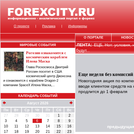
О проекте
|
Реклама
|
Информеры
О ПОРТАЛЕ
НОВОС
ЛЕНТА:
ЕЦБ, Нот: условия,
МИРОВЫЕ СОБЫТИЯ
будут...
Рогозин ознакомится с
космическим кораблем
Илона Маска
Глава Роскосмоса Дмитрий
Рогозин посетит в США
Еще неделя без комиссий
космический центр Джонсона
и ознакомится с кораблем Dragon-2
Новогодняя акция по компе
компании SpaceX Илона Маска,...
вводе клиентом средств на 
продлится до 1 февраля
КАЛЕНДАРЬ СОБЫТИЙ
Август 2026
Пн
Вт
Ср
Чт
Пт
Сб
Вс
27
28
29
30
31
1
2
3
4
5
6
7
8
9
10
11
12
13
14
15
16
предыдущая
17
18
19
20
21
22
23