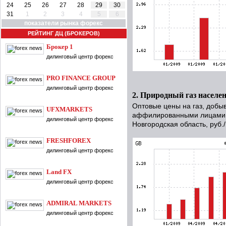
24
25
26
27
28
29
30
31
1
2
3
4
5
6
показатели рынка форекс
РЕЙТИНГ ДЦ (БРОКЕРОВ)
Брокер 1
дилинговый центр форекс
PRO FINANCE GROUP
дилинговый центр форекс
2. Природный газ населе
Оптовые цены на газ, добы
UFXMARKETS
аффилированными лицами,
дилинговый центр форекс
Новгородская область, руб.
FRESHFOREX
дилинговый центр форекс
Land FX
дилинговый центр форекс
ADMIRAL MARKETS
дилинговый центр форекс