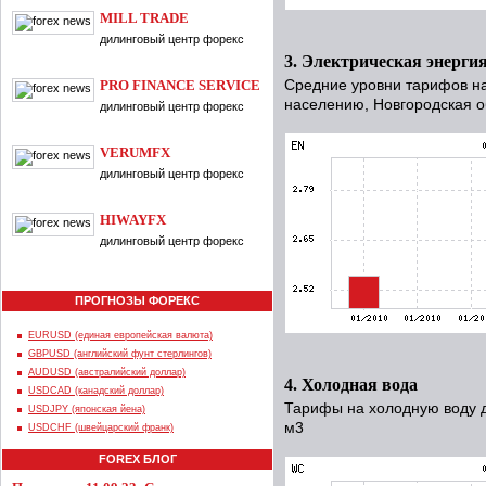
MILL TRADE
дилинговый центр форекс
3. Электрическая энерги
PRO FINANCE SERVICE
Средние уровни тарифов на
населению, Новгородская об
дилинговый центр форекс
VERUMFX
дилинговый центр форекс
HIWAYFX
дилинговый центр форекс
ПРОГНОЗЫ ФОРЕКС
EURUSD (единая европейская валюта)
GBPUSD (английский фунт стерлингов)
AUDUSD (австралийский доллар)
4. Холодная вода
USDCAD (канадский доллар)
Тарифы на холодную воду д
USDJPY (японская йена)
м3
USDCHF (швейцарский франк)
FOREX БЛОГ