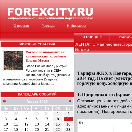
О проекте
|
Реклама
|
Информеры
О ПОРТАЛЕ
НОВОС
ЛЕНТА:
С мая иноинвесторы
МИРОВЫЕ СОБЫТИЯ
Италии...
Рогозин ознакомится с
космическим кораблем
Илона Маска
Глава Роскосмоса Дмитрий
Рогозин посетит в США
Тарифы ЖКХ в Новгородс
космический центр Джонсона
2014 год. На свет (элект
и ознакомится с кораблем Dragon-2
горячую воду, холодную в
компании SpaceX Илона Маска,...
1. Природный газ (кроме 
КАЛЕНДАРЬ СОБЫТИЙ
Оптовые цены на газ, добы
Август 2026
аффилированными лицами,
Пн
Вт
Ср
Чт
Пт
Сб
Вс
населения), Новгородская о
27
28
29
30
31
1
2
3
4
5
6
7
8
9
10
11
12
13
14
15
16
17
18
19
20
21
22
23