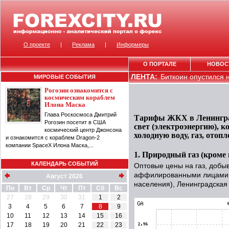
О проекте
|
Реклама
|
Информеры
О ПОРТАЛЕ
НОВОС
ЛЕНТА:
Биткоин опустился н
МИРОВЫЕ СОБЫТИЯ
Рогозин ознакомится с
космическим кораблем
Илона Маска
Глава Роскосмоса Дмитрий
Тарифы ЖКХ в Ленинградс
Рогозин посетит в США
свет (электроэнергию), к
космический центр Джонсона
холодную воду, газ, отопл
и ознакомится с кораблем Dragon-2
компании SpaceX Илона Маска,...
1. Природный газ (кроме 
КАЛЕНДАРЬ СОБЫТИЙ
Оптовые цены на газ, добы
аффилированными лицами,
Август 2026
населения), Ленинградская 
Пн
Вт
Ср
Чт
Пт
Сб
Вс
27
28
29
30
31
1
2
3
4
5
6
7
8
9
10
11
12
13
14
15
16
17
18
19
20
21
22
23