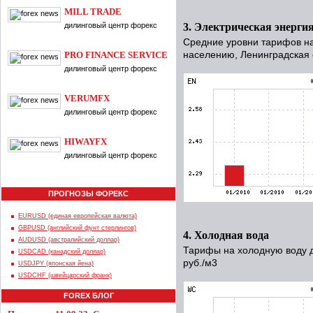
MILL TRADE
3. Электрическая энерги
дилинговый центр форекс
Средние уровни тарифов на
PRO FINANCE SERVICE
населению, Ленинградская о
дилинговый центр форекс
VERUMFX
дилинговый центр форекс
HIWAYFX
дилинговый центр форекс
ПРОГНОЗЫ ФОРЕКС
EURUSD (единая европейская валюта)
GBPUSD (английский фунт стерлингов)
4. Холодная вода
AUDUSD (австралийский доллар)
Тарифы на холодную воду д
USDCAD (канадский доллар)
руб./м3
USDJPY (японская йена)
USDCHF (швейцарский франк)
FOREX БЛОГ