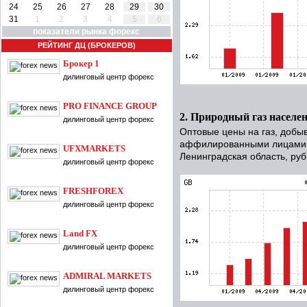
24
25
26
27
28
29
30
31
1
2
3
4
5
6
показатели рынка форекс
РЕЙТИНГ ДЦ (БРОКЕРОВ)
Брокер 1
дилинговый центр форекс
PRO FINANCE GROUP
2. Природный газ населе
дилинговый центр форекс
Оптовые цены на газ, добы
аффилированными лицами,
UFXMARKETS
Ленинградская область, руб
дилинговый центр форекс
FRESHFOREX
дилинговый центр форекс
Land FX
дилинговый центр форекс
ADMIRAL MARKETS
дилинговый центр форекс