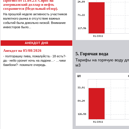
Прогноз от 11.09.23: Спрос на
американский доллар и нефть
сохраняется (Недельный обзор).
На прошлой неделе активность участников
валютного рынка в отсутствие важных
событий была довольно низкой. Внимание
инвесторов было...
АНЕКДОТ ДНЯ
Анекдот на 05/08/2026
5. Горячая вода
- полторашку пива, пожалуйста.- 18 есть?-
Тарифы на горячую воду для
да.- небо уронит ночь на ладони…- …чики
бамбони?- покиньте очередь.
м3