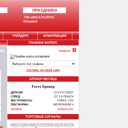
ПРАЗДНИКИ
День мира в Аугсбурге
(Германия)
ТРЕЙДЕРУ
ИНФОРМАЦИЯ
ГРАФИКИ ФОРЕКС
ИЯ
открыть
поставь на свой сайт
БРОКЕР МЕСЯЦА
Forex Брокер
ДЕПОЗИТ
:
ОТСУТСТВУЕТ
СПРЕД
:
ОТ 0,9 ПУНКТА
ИНСТРУМЕНТЫ
:
FOREX, CFD
ПЛАТФОРМА
:
METATRADER 4
контакты
открыть счет
ТОРГОВЫЕ СИГНАЛЫ
Пара
Открытие
Стоп
Цель
ми
.