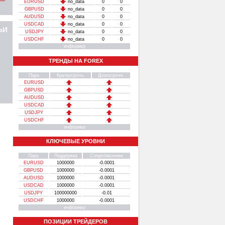
EURUSD
no_data
0
0
GBPUSD
no_data
0
0
AUDUSD
no_data
0
0
USDCAD
no_data
0
0
ЬИ
USDJPY
no_data
0
0
USDCHF
no_data
0
0
информер
ТРЕНДЫ НА FOREX
Пара
Краткосрочн.
Долгосрочн.
EURUSD
GBPUSD
AUDUSD
USDCAD
USDJPY
USDCHF
информер
КЛЮЧЕВЫЕ УРОВНИ
Пара
Поддержка
Сопротивление
EURUSD
1000000
-0.0001
GBPUSD
1000000
-0.0001
AUDUSD
1000000
-0.0001
USDCAD
1000000
-0.0001
USDJPY
100000000
-0.01
USDCHF
1000000
-0.0001
информер
ПОЗИЦИИ ТРЕЙДЕРОВ