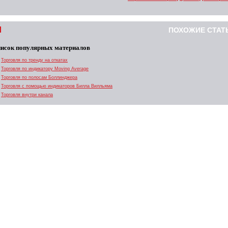
ПОХОЖИЕ СТАТ
исок популярных материалов
Торговля по тренду на откатах
Торговля по индикатору Moving Average
Торговля по полосам Боллинджера
Торговля с помощью индикаторов Билла Вилльяма
Торговля внутри канала