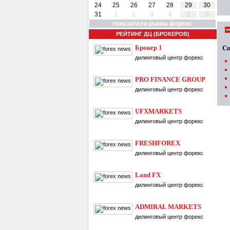
24
25
26
27
28
29
30
31
1
2
3
4
5
6
показатели рынка форекс
РЕЙТИНГ ДЦ (БРОКЕРОВ)
Брокер 1
Сп
дилинговый центр форекс
PRO FINANCE GROUP
дилинговый центр форекс
UFXMARKETS
дилинговый центр форекс
FRESHFOREX
дилинговый центр форекс
Land FX
дилинговый центр форекс
ADMIRAL MARKETS
дилинговый центр форекс