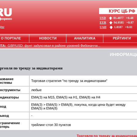
КУРС ЦБ РФ
USD
81.4077
+0.48
EUR
94.0585
+0.87
ры
UAH
1.8187
+0.01
О ПОРТАЛЕ
НОВОСТИ
АНАЛИТИКА
РЕЙТИНГИ
НТА:
GBP/USD: фунт забуксовал в районе уровней Фибоначчи...
ИНФОРМАЦ
рговля по тренду за индикаторами
азвание
Торговая стратегия "по тренду за индикаторами"
истемы
нструменты
любые
ндикаторы
EMA(3) на M15, EMA(5) на H1, EMA(8) на H4
EMA(3) > EMA(5) > EMA(8), покупка, когда цена будет между
ход
EMA(5) и EMA(8)
ыход
-
граничение
трейлинг-стоп 30 пунктов
отерь
Торговля по тренду за индикатора