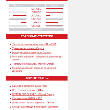
Покупают
Пара
Продают
EURUSD
GBPUSD
AUDUSD
USDCAD
USDJPY
USDCHF
информер
ТОРГОВЫЕ СТРАТЕГИИ
Торговая стратегия на основе CCI и EMA
Туннельная стратегия Сидуса
Безындикаторная трендовая система
Pivot Point стратегия (торговля по разворотным
точкам)
Торговля по индикатору Moving Average
Модифицированная торговля по уровням
Динаполи
ФОРЕКС СТАТЬИ
Еще раз о валютном рынке Forex
Все о паевых фондах (ПИФы)
WORLD FOREX EXPO. Юбилей бренда
Слияние бирж ММВБ и РТС
Прибыльная система торговли на Forex
Конкуренция между дилинговыми центрами