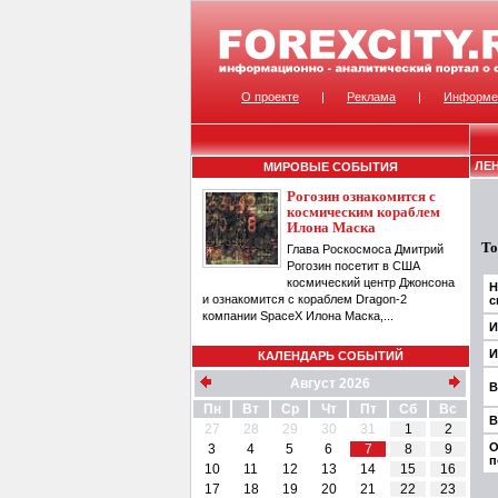
О проекте
|
Реклама
|
Информе
ЛЕ
МИРОВЫЕ СОБЫТИЯ
Рогозин ознакомится с
космическим кораблем
Илона Маска
То
Глава Роскосмоса Дмитрий
Рогозин посетит в США
космический центр Джонсона
Н
и ознакомится с кораблем Dragon-2
с
компании SpaceX Илона Маска,...
И
И
КАЛЕНДАРЬ СОБЫТИЙ
Август 2026
В
Пн
Вт
Ср
Чт
Пт
Сб
Вс
В
27
28
29
30
31
1
2
О
3
4
5
6
7
8
9
п
10
11
12
13
14
15
16
17
18
19
20
21
22
23