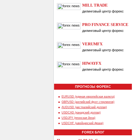
MILL TRADE
дилинговый центр форекс
PRO FINANCE SERVICE
дилинговый центр форекс
VERUMFX
дилинговый центр форекс
HIWAYFX
дилинговый центр форекс
ПРОГНОЗЫ ФОРЕКС
EURUSD (единая европейская валюта)
GBPUSD (английский фунт стерлингов)
AUDUSD (австралийский доллар)
USDCAD (канадский доллар)
USDJPY (японская йена)
USDCHF (швейцарский франк)
FOREX БЛОГ