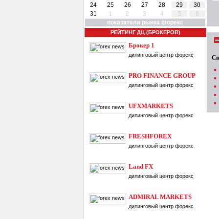
24
25
26
27
28
29
30
31
1
2
3
4
5
6
показатели рынка форекс
РЕЙТИНГ ДЦ (БРОКЕРОВ)
Брокер 1
дилинговый центр форекс
Сп
PRO FINANCE GROUP
дилинговый центр форекс
UFXMARKETS
дилинговый центр форекс
FRESHFOREX
дилинговый центр форекс
Land FX
дилинговый центр форекс
ADMIRAL MARKETS
дилинговый центр форекс