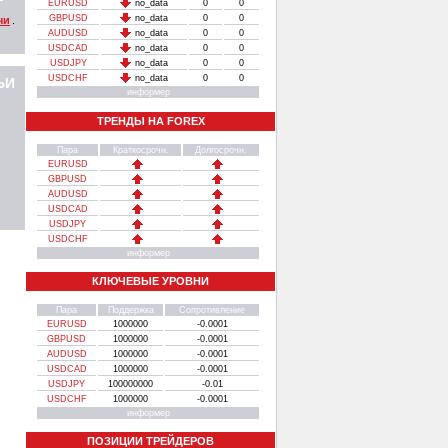
EURUSD
no_data
0
0
GBPUSD
no_data
0
0
чи
.
AUDUSD
no_data
0
0
USDCAD
no_data
0
0
USDJPY
no_data
0
0
USDCHF
no_data
0
0
ЬИ
информер
ТРЕНДЫ НА FOREX
Пара
Краткосрочн.
Долгосрочн.
EURUSD
GBPUSD
AUDUSD
USDCAD
USDJPY
USDCHF
информер
КЛЮЧЕВЫЕ УРОВНИ
Пара
Поддержка
Сопротивление
EURUSD
1000000
-0.0001
GBPUSD
1000000
-0.0001
AUDUSD
1000000
-0.0001
USDCAD
1000000
-0.0001
USDJPY
100000000
-0.01
USDCHF
1000000
-0.0001
информер
ПОЗИЦИИ ТРЕЙДЕРОВ