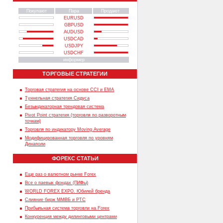
Покупают
Пара
Продают
EURUSD
GBPUSD
AUDUSD
USDCAD
USDJPY
USDCHF
информер
ТОРГОВЫЕ СТРАТЕГИИ
Торговая стратегия на основе CCI и EMA
Туннельная стратегия Сидуса
Безындикаторная трендовая система
Pivot Point стратегия (торговля по разворотным
точкам)
Торговля по индикатору Moving Average
Модифицированная торговля по уровням
Динаполи
ФОРЕКС СТАТЬИ
Еще раз о валютном рынке Forex
Все о паевых фондах (ПИФы)
WORLD FOREX EXPO. Юбилей бренда
Слияние бирж ММВБ и РТС
Прибыльная система торговли на Forex
Конкуренция между дилинговыми центрами