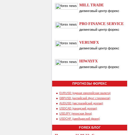
MILL TRADE
дилинговый центр форекс
PRO FINANCE SERVICE
дилинговый центр форекс
VERUMFX
дилинговый центр форекс
HIWAYFX
дилинговый центр форекс
ПРОГНОЗЫ ФОРЕКС
EURUSD (единая европейская валюта)
GBPUSD (английский фунт стерлингов)
AUDUSD (австралийский доллар)
USDCAD (канадский доллар)
USDJPY (японская йена)
USDCHF (швейцарский франк)
FOREX БЛОГ