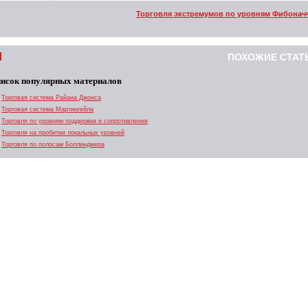
Торговля экстремумов по уровням Фибонач
ПОХОЖИЕ СТАТ
исок популярных материалов
Торговая система Райана Джонса
Торговая система Мартингейла
Торговля по уровням поддержки и сопротивления
Торговля на пробитии локальных уровней
Торговля по полосам Боллинджера