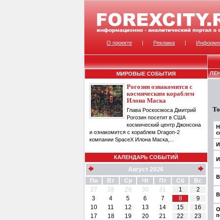
О проекте
|
Реклама
|
Информе
ЛЕ
МИРОВЫЕ СОБЫТИЯ
Рогозин ознакомится с
космическим кораблем
Илона Маска
То
Глава Роскосмоса Дмитрий
Рогозин посетит в США
космический центр Джонсона
Н
и ознакомится с кораблем Dragon-2
с
компании SpaceX Илона Маска,...
И
КАЛЕНДАРЬ СОБЫТИЙ
И
Август 2026
В
Пн
Вт
Ср
Чт
Пт
Сб
Вс
27
28
29
30
31
1
2
В
3
4
5
6
7
8
9
10
11
12
13
14
15
16
О
п
17
18
19
20
21
22
23