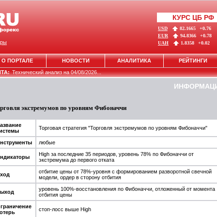
КУРС ЦБ РФ
USD
82.1665
+0.76
EUR
94.8366
+0.78
ры
UAH
1.8358
+0.02
О ПОРТАЛЕ
НОВОСТИ
АНАЛИТИКА
РЕЙТИНГИ
НТА:
Технический анализ на 04/08/2026...
ИНФОРМАЦ
рговля экстремумов по уровням Фибоначчи
азвание
Торговая стратегия "Торговля экстремумов по уровням Фибоначчи"
истемы
нструменты
любые
High за последние 35 периодов, уровень 78% по Фибоначчи от
ндикаторы
экстремума до первого отката
отбитие цены от 78%-уровня с формированием разворотной свечной
ход
модели, ордер в сторону отбития
уровень 100%-восстановления по Фибоначчи, отложенный от момента
ыход
отбития цены
граничение
стоп-лосс выше High
отерь