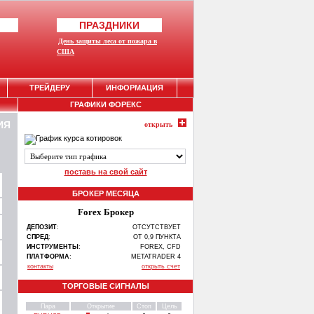
ПРАЗДНИКИ
День защиты леса от пожара в
США
ТРЕЙДЕРУ
ИНФОРМАЦИЯ
ГРАФИКИ ФОРЕКС
ИЯ
открыть
поставь на свой сайт
БРОКЕР МЕСЯЦА
Forex Брокер
ДЕПОЗИТ
:
ОТСУТСТВУЕТ
СПРЕД
:
ОТ 0,9 ПУНКТА
ИНСТРУМЕНТЫ
:
FOREX, CFD
ПЛАТФОРМА
:
METATRADER 4
контакты
открыть счет
ТОРГОВЫЕ СИГНАЛЫ
Пара
Открытие
Стоп
Цель