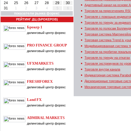
24
25
26
27
28
29
30
Адаптивный канал на основе 
31
1
2
3
4
5
6
Торговля на пересечениях RSI
показатели рынка форекс
Торговля с помощью индикато
РЕЙТИНГ ДЦ (БРОКЕРОВ)
Торговля по тренду за индика
Брокер 1
Торговля по полосам Боллинд
дилинговый центр форекс
Торговая система Мартингейл
Торговая система Trend is your 
PRO FINANCE GROUP
Модифицированная система тр
дилинговый центр форекс
Торговля на пробитии локальн
Торговля по тренду на откатах
UFXMARKETS
Торговля экстремумов по уро
дилинговый центр форекс
Торговля внутри канала
Индикаторная система Paraboli
FRESHFOREX
Дискреционные торговые сис
Механические торговые сист
дилинговый центр форекс
Land FX
дилинговый центр форекс
ADMIRAL MARKETS
дилинговый центр форекс