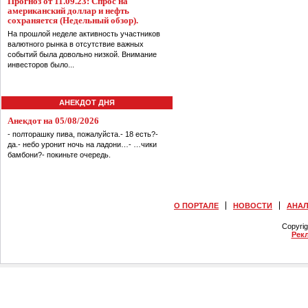
Прогноз от 11.09.23: Спрос на
американский доллар и нефть
сохраняется (Недельный обзор).
На прошлой неделе активность участников
валютного рынка в отсутствие важных
событий была довольно низкой. Внимание
инвесторов было...
АНЕКДОТ ДНЯ
Анекдот на 05/08/2026
- полторашку пива, пожалуйста.- 18 есть?-
да.- небо уронит ночь на ладони…- …чики
бамбони?- покиньте очередь.
О ПОРТАЛЕ
НОВОСТИ
АНА
Copyri
Рек