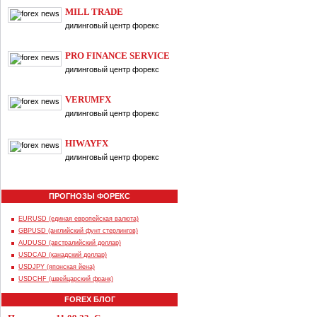
MILL TRADE
дилинговый центр форекс
PRO FINANCE SERVICE
дилинговый центр форекс
VERUMFX
дилинговый центр форекс
HIWAYFX
дилинговый центр форекс
ПРОГНОЗЫ ФОРЕКС
EURUSD (единая европейская валюта)
GBPUSD (английский фунт стерлингов)
AUDUSD (австралийский доллар)
USDCAD (канадский доллар)
USDJPY (японская йена)
USDCHF (швейцарский франк)
FOREX БЛОГ