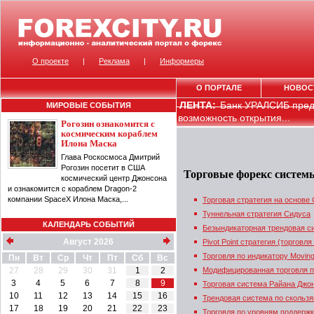
О проекте
|
Реклама
|
Информеры
О ПОРТАЛЕ
НОВОС
ЛЕНТА:
Банк УРАЛСИБ пред
МИРОВЫЕ СОБЫТИЯ
возможность открытия...
Рогозин ознакомится с
космическим кораблем
Илона Маска
Глава Роскосмоса Дмитрий
Рогозин посетит в США
Торговые форекс систем
космический центр Джонсона
и ознакомится с кораблем Dragon-2
компании SpaceX Илона Маска,...
Торговая стратегия на основе
Туннельная стратегия Сидуса
КАЛЕНДАРЬ СОБЫТИЙ
Безындикаторная трендовая с
Август 2026
Pivot Point стратегия (торговл
Торговля по индикатору Movin
Пн
Вт
Ср
Чт
Пт
Сб
Вс
27
28
29
30
31
1
2
Модифицированная торговля п
3
4
5
6
7
8
9
Торговая система Райана Джо
10
11
12
13
14
15
16
Трендовая система по скольз
17
18
19
20
21
22
23
Торговля по уровням поддержк