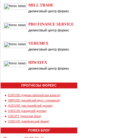
MILL TRADE
дилинговый центр форекс
PRO FINANCE SERVICE
дилинговый центр форекс
VERUMFX
дилинговый центр форекс
HIWAYFX
дилинговый центр форекс
ПРОГНОЗЫ ФОРЕКС
EURUSD (единая европейская валюта)
GBPUSD (английский фунт стерлингов)
AUDUSD (австралийский доллар)
USDCAD (канадский доллар)
USDJPY (японская йена)
USDCHF (швейцарский франк)
FOREX БЛОГ