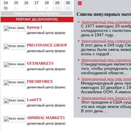
24
25
26
27
28
29
30
31
1
2
3
4
5
6
показатели рынка форекс
Список популярных мат
РЕЙТИНГ ДЦ (БРОКЕРОВ)
Международный день солидарно
С 1977 ежегодно 29 ноя
Брокер 1
солидарности с палестин
дилинговый центр форекс
день в 1947 году...
Международный день стоматоло
PRO FINANCE GROUP
В этот день в 249 году С
должны были сжечь живой,
дилинговый центр форекс
огонь с гордой...
Международный день стандарти
UFXMARKETS
Стандартизация являетс
того, чтобы упорядочить
дилинговый центр форекс
необходимой области...
Международный день прав чело
FRESHFOREX
Международный день прав
дилинговый центр форекс
ежегодно 10 декабря с 1
Ассамблеи ООН. А именно
Международный день Земли в С
Land FX
Этот праздник в США суще
дилинговый центр форекс
что все люди земли объ
В этот день...
ADMIRAL MARKETS
дилинговый центр форекс