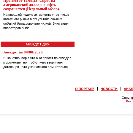
Прогноз от 11.09.23: Спрос на
американский доллар и нефть
сохраняется (Недельный обзор).
На прошлой неделе активность участников
валютного рынка в отсутствие важных
событий была довольно низкой. Внимание
инвесторов было...
АНЕКДОТ ДНЯ
Анекдот на 04/08/2026
Я, конечно, верю что был прилёт по складу с
мороженым, но чтоб от него вторичная
детонация - это уже немного сомнительно...
О ПОРТАЛЕ
НОВОСТИ
АНА
Copyri
Рек