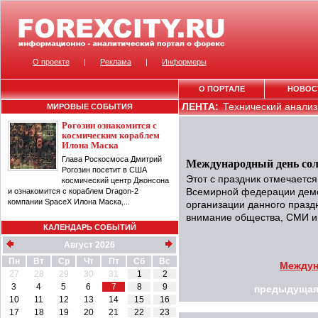
О проекте
|
Реклама
|
Информеры
О ПОРТАЛЕ
НОВОС
ЛЕНТА:
Технический анализ 
МИРОВЫЕ СОБЫТИЯ
Рогозин ознакомится с
космическим кораблем
Илона Маска
Глава Роскосмоса Дмитрий
Международный день сол
Рогозин посетит в США
Этот с праздник отмечаетс
космический центр Джонсона
и ознакомится с кораблем Dragon-2
Всемирной федерации демо
компании SpaceX Илона Маска,...
организации данного празд
внимание общества, СМИ и
КАЛЕНДАРЬ СОБЫТИЙ
Август 2026
Пн
Вт
Ср
Чт
Пт
Сб
Вс
Междун
27
28
29
30
31
1
2
3
4
5
6
7
8
9
предыдущая
10
11
12
13
14
15
16
17
18
19
20
21
22
23