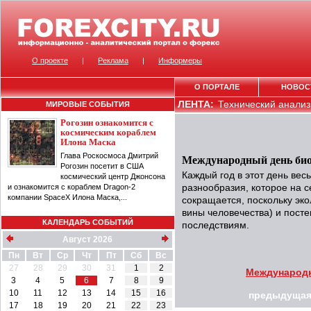
О проекте
|
Реклама
|
Информеры
О ПОРТАЛЕ
НОВОС
ЛЕНТА:
Технический анализ 
МИРОВЫЕ СОБЫТИЯ
Рогозин ознакомится с
космическим кораблем
Илона Маска
Глава Роскосмоса Дмитрий
Международный день био
Рогозин посетит в США
Каждый год в этот день вес
космический центр Джонсона
и ознакомится с кораблем Dragon-2
разнообразия, которое на 
компании SpaceX Илона Маска,...
сокращается, поскольку эко
вины человечества) и пост
КАЛЕНДАРЬ СОБЫТИЙ
последствиям.
Август 2026
Пн
Вт
Ср
Чт
Пт
Сб
Вс
27
28
29
30
31
1
2
Международн
3
4
5
6
7
8
9
10
11
12
13
14
15
16
предыдущая
17
18
19
20
21
22
23