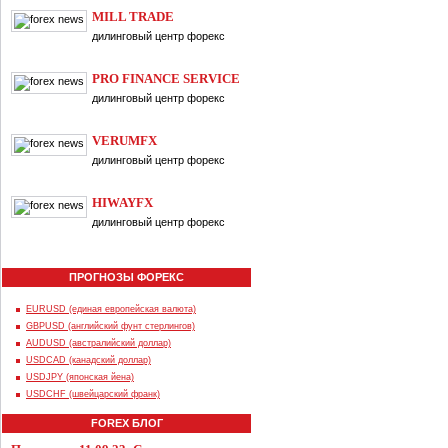
MILL TRADE
дилинговый центр форекс
PRO FINANCE SERVICE
дилинговый центр форекс
VERUMFX
дилинговый центр форекс
HIWAYFX
дилинговый центр форекс
ПРОГНОЗЫ ФОРЕКС
EURUSD (единая европейская валюта)
GBPUSD (английский фунт стерлингов)
AUDUSD (австралийский доллар)
USDCAD (канадский доллар)
USDJPY (японская йена)
USDCHF (швейцарский франк)
FOREX БЛОГ