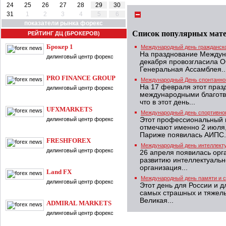
24
25
26
27
28
29
30
31
1
2
3
4
5
6
показатели рынка форекс
Список популярных мат
РЕЙТИНГ ДЦ (БРОКЕРОВ)
Брокер 1
Международный день гражданск
На празднование Междун
дилинговый центр форекс
декабря провозгласила О
Генеральная Ассамблея..
PRO FINANCE GROUP
Международный День спонтанно
На 17 февраля этот праз
дилинговый центр форекс
международными благотв
что в этот день...
UFXMARKETS
Международный день спортивно
дилинговый центр форекс
Этот профессиональный 
отмечают именно 2 июля, 
Париже появилась АИПС.
FRESHFOREX
Международный день интеллект
дилинговый центр форекс
26 апреля появилась орг
развитию интеллектуальн
организация...
Land FX
Международный день памяти и с
дилинговый центр форекс
Этот день для России и д
самых страшных и тяжелы
Великая...
ADMIRAL MARKETS
дилинговый центр форекс