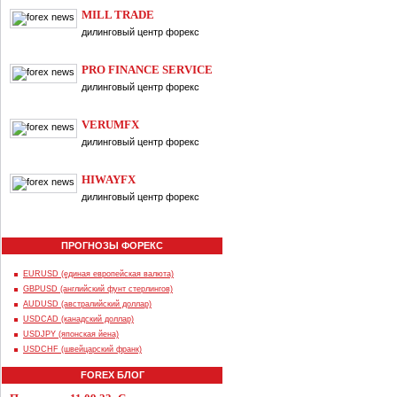
MILL TRADE
дилинговый центр форекс
PRO FINANCE SERVICE
дилинговый центр форекс
VERUMFX
дилинговый центр форекс
HIWAYFX
дилинговый центр форекс
ПРОГНОЗЫ ФОРЕКС
EURUSD (единая европейская валюта)
GBPUSD (английский фунт стерлингов)
AUDUSD (австралийский доллар)
USDCAD (канадский доллар)
USDJPY (японская йена)
USDCHF (швейцарский франк)
FOREX БЛОГ