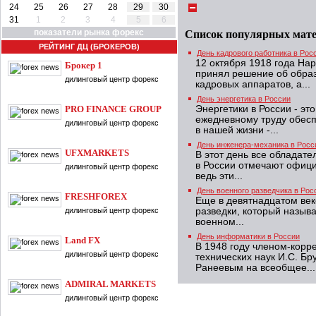
24
25
26
27
28
29
30
31
1
2
3
4
5
6
показатели рынка форекс
Список популярных мат
РЕЙТИНГ ДЦ (БРОКЕРОВ)
День кадрового работника в Рос
12 октября 1918 года На
Брокер 1
принял решение об образ
дилинговый центр форекс
кадровых аппаратов, а...
День энергетика в России
PRO FINANCE GROUP
Энергетики в России - эт
ежедневному труду обесп
дилинговый центр форекс
в нашей жизни -...
День инженера-механика в Росс
UFXMARKETS
В этот день все обладат
в России отмечают офиц
дилинговый центр форекс
ведь эти...
День военного разведчика в Рос
FRESHFOREX
Еще в девятнадцатом век
дилинговый центр форекс
разведки, который назыв
военном...
День информатики в России
Land FX
В 1948 году членом-кор
дилинговый центр форекс
технических наук И.С. Бр
Ранеевым на всеобщее...
ADMIRAL MARKETS
дилинговый центр форекс