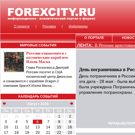
О проекте
|
Реклама
|
Информеры
О ПОРТАЛЕ
НОВОС
ЛЕНТА:
В Японии арестован 
МИРОВЫЕ СОБЫТИЯ
Рогозин ознакомится с
космическим кораблем
Илона Маска
Глава Роскосмоса Дмитрий
День пограничника в Рос
Рогозин посетит в США
День пограничника в России
космический центр Джонсона
и ознакомится с кораблем Dragon-2
эта дата - 28 мая - была вы
компании SpaceX Илона Маска,...
была учреждена Погранична
управление погранохраны.
КАЛЕНДАРЬ СОБЫТИЙ
Август 2026
Пн
Вт
Ср
Чт
Пт
Сб
Вс
27
28
29
30
31
1
2
3
4
5
6
7
8
9
предыдущая
10
11
12
13
14
15
16
17
18
19
20
21
22
23