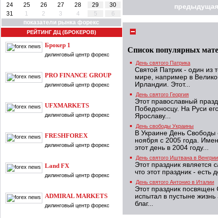
24
25
26
27
28
29
30
предыдущая
31
1
2
3
4
5
6
показатели рынка форекс
РЕЙТИНГ ДЦ (БРОКЕРОВ)
Брокер 1
Список популярных мат
дилинговый центр форекс
День святого Патрика
Святой Патрик - один из 
PRO FINANCE GROUP
мире, например в Велико
Ирландии. Этот...
дилинговый центр форекс
День святого Георгия
Этот православный праз
UFXMARKETS
Победоносцу. На Руси ег
дилинговый центр форекс
Ярославу...
День свободы Украины
В Украине День Свободы
FRESHFOREX
ноября с 2005 года. Имен
дилинговый центр форекс
этот день в 2004 году...
День святого Иштвана в Венгрии
Этот праздник является 
Land FX
что этот праздник - есть 
дилинговый центр форекс
День святого Антонио в Италии
Этот праздник посвящен 
ADMIRAL MARKETS
испытал в пустыне жизнь 
благ...
дилинговый центр форекс