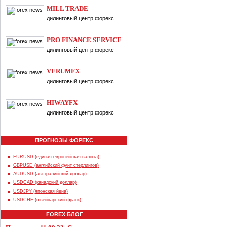
MILL TRADE
дилинговый центр форекс
PRO FINANCE SERVICE
дилинговый центр форекс
VERUMFX
дилинговый центр форекс
HIWAYFX
дилинговый центр форекс
ПРОГНОЗЫ ФОРЕКС
EURUSD (единая европейская валюта)
GBPUSD (английский фунт стерлингов)
AUDUSD (австралийский доллар)
USDCAD (канадский доллар)
USDJPY (японская йена)
USDCHF (швейцарский франк)
FOREX БЛОГ