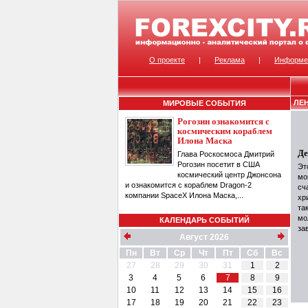
О проекте
|
Реклама
|
Информе
ЛЕ
МИРОВЫЕ СОБЫТИЯ
Рогозин ознакомится с
космическим кораблем
Илона Маска
Де
Глава Роскосмоса Дмитрий
Рогозин посетит в США
Эт
космический центр Джонсона
мо
и ознакомится с кораблем Dragon-2
сч
компании SpaceX Илона Маска,...
хр
та
мо
КАЛЕНДАРЬ СОБЫТИЙ
за
Август 2026
Пн
Вт
Ср
Чт
Пт
Сб
Вс
27
28
29
30
31
1
2
3
4
5
6
7
8
9
10
11
12
13
14
15
16
17
18
19
20
21
22
23