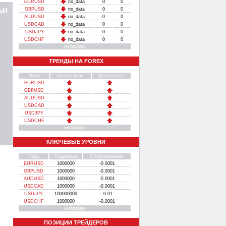
EURUSD
no_data
0
0
ЬИ
GBPUSD
no_data
0
0
AUDUSD
no_data
0
0
USDCAD
no_data
0
0
USDJPY
no_data
0
0
USDCHF
no_data
0
0
информер
ТРЕНДЫ НА FOREX
Пара
Краткосрочн.
Долгосрочн.
EURUSD
GBPUSD
AUDUSD
USDCAD
USDJPY
USDCHF
информер
КЛЮЧЕВЫЕ УРОВНИ
Пара
Поддержка
Сопротивление
EURUSD
1000000
-0.0001
GBPUSD
1000000
-0.0001
AUDUSD
1000000
-0.0001
USDCAD
1000000
-0.0001
USDJPY
100000000
-0.01
USDCHF
1000000
-0.0001
информер
ПОЗИЦИИ ТРЕЙДЕРОВ