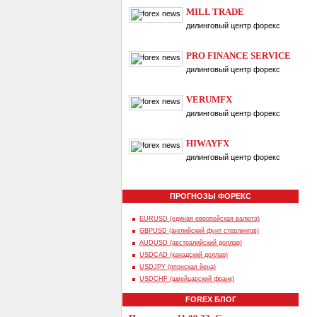
MILL TRADE
дилинговый центр форекс
PRO FINANCE SERVICE
дилинговый центр форекс
VERUMFX
дилинговый центр форекс
HIWAYFX
дилинговый центр форекс
ПРОГНОЗЫ ФОРЕКС
EURUSD (единая европейская валюта)
GBPUSD (английский фунт стерлингов)
AUDUSD (австралийский доллар)
USDCAD (канадский доллар)
USDJPY (японская йена)
USDCHF (швейцарский франк)
FOREX БЛОГ