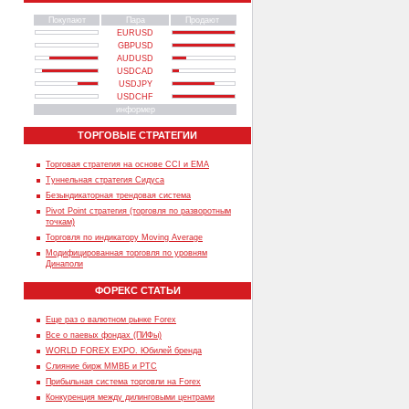
Покупают
Пара
Продают
EURUSD
GBPUSD
AUDUSD
USDCAD
USDJPY
USDCHF
информер
ТОРГОВЫЕ СТРАТЕГИИ
Торговая стратегия на основе CCI и EMA
Туннельная стратегия Сидуса
Безындикаторная трендовая система
Pivot Point стратегия (торговля по разворотным
точкам)
Торговля по индикатору Moving Average
Модифицированная торговля по уровням
Динаполи
ФОРЕКС СТАТЬИ
Еще раз о валютном рынке Forex
Все о паевых фондах (ПИФы)
WORLD FOREX EXPO. Юбилей бренда
Слияние бирж ММВБ и РТС
Прибыльная система торговли на Forex
Конкуренция между дилинговыми центрами