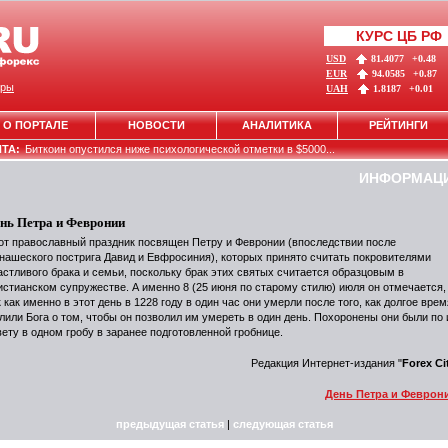
КУРС ЦБ РФ
USD
81.4077
+0.48
EUR
94.0585
+0.87
ры
UAH
1.8187
+0.01
О ПОРТАЛЕ
НОВОСТИ
АНАЛИТИКА
РЕЙТИНГИ
НТА:
Биткоин опустился ниже психологической отметки в $5000...
ИНФОРМАЦ
нь Петра и Февронии
от православный праздник посвящен Петру и Февронии (впоследствии после
нашеского пострига Давид и Евфросиния), которых принято считать покровителями
астливого брака и семьи, поскольку брак этих святых считается образцовым в
истианском супружестве. А именно 8 (25 июня по старому стилю) июля он отмечается,
к как именно в этот день в 1228 году в один час они умерли после того, как долгое врем
лили Бога о том, чтобы он позволил им умереть в один день. Похоронены они были по 
вету в одном гробу в заранее подготовленной гробнице.
Редакция Интернет-издания "
Forex Ci
День Петра и Феврон
предыдущая статья
|
следующая статья