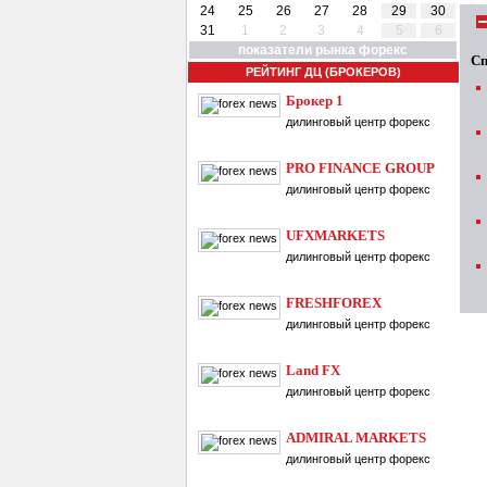
24
25
26
27
28
29
30
31
1
2
3
4
5
6
показатели рынка форекс
Сп
РЕЙТИНГ ДЦ (БРОКЕРОВ)
Брокер 1
дилинговый центр форекс
PRO FINANCE GROUP
дилинговый центр форекс
UFXMARKETS
дилинговый центр форекс
FRESHFOREX
дилинговый центр форекс
Land FX
дилинговый центр форекс
ADMIRAL MARKETS
дилинговый центр форекс