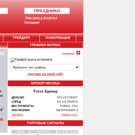
ПРАЗДНИКИ
День мира в Аугсбурге
(Германия)
ТРЕЙДЕРУ
ИНФОРМАЦИЯ
ГРАФИКИ ФОРЕКС
ИЯ
открыть
поставь на свой сайт
БРОКЕР МЕСЯЦА
Forex Брокер
я
их
ДЕПОЗИТ
:
ОТСУТСТВУЕТ
СПРЕД
:
ОТ 0,9 ПУНКТА
ИНСТРУМЕНТЫ
:
FOREX, CFD
ty
".
ПЛАТФОРМА
:
METATRADER 4
контакты
открыть счет
ии
.
ТОРГОВЫЕ СИГНАЛЫ
Пара
Открытие
Стоп
Цель