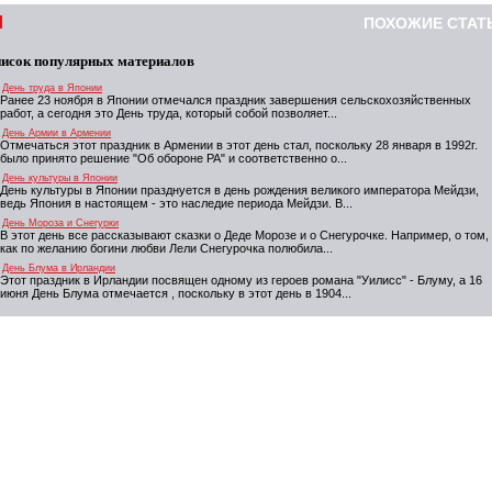
ПОХОЖИЕ СТАТ
исок популярных материалов
День труда в Японии
Ранее 23 ноября в Японии отмечался праздник завершения сельскохозяйственных
работ, а сегодня это День труда, который собой позволяет...
День Армии в Армении
Отмечаться этот праздник в Армении в этот день стал, поскольку 28 января в 1992г.
было принято решение "Об обороне РА" и соответственно о...
День культуры в Японии
День культуры в Японии празднуется в день рождения великого императора Мейдзи,
ведь Япония в настоящем - это наследие периода Мейдзи. В...
День Мороза и Снегурки
В этот день все рассказывают сказки о Деде Морозе и о Снегурочке. Например, о том,
как по желанию богини любви Лели Снегурочка полюбила...
День Блума в Ирландии
Этот праздник в Ирландии посвящен одному из героев романа "Уилисс" - Блуму, а 16
июня День Блума отмечается , поскольку в этот день в 1904...