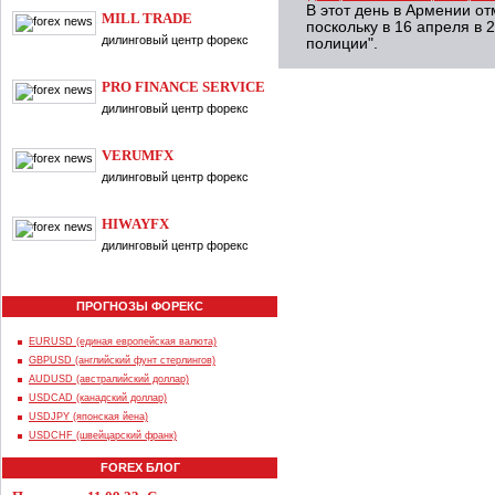
В этот день в Армении о
MILL TRADE
поскольку в 16 апреля в 
дилинговый центр форекс
полиции".
PRO FINANCE SERVICE
дилинговый центр форекс
VERUMFX
дилинговый центр форекс
HIWAYFX
дилинговый центр форекс
ПРОГНОЗЫ ФОРЕКС
EURUSD (единая европейская валюта)
GBPUSD (английский фунт стерлингов)
AUDUSD (австралийский доллар)
USDCAD (канадский доллар)
USDJPY (японская йена)
USDCHF (швейцарский франк)
FOREX БЛОГ