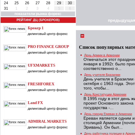
24
25
26
27
28
29
30
31
1
2
3
4
5
6
показатели рынка форекс
РЕЙТИНГ ДЦ (БРОКЕРОВ)
предыдущая
Брокер 1
дилинговый центр форекс
PRO FINANCE GROUP
Список популярных мат
дилинговый центр форекс
День Армии в Армении
Отмечаться этот праздник
января в 1992г. было пр
UFXMARKETS
соответственно о...
дилинговый центр форекс
День учителя Бразилии
День учителя в Бразилии
октября с 1963 года. Это
FRESHFOREX
того, чтобы...
дилинговый центр форекс
День Конституции Армении
В 1995 году в этот день 
Land FX
проект Основного закона
государства -...
дилинговый центр форекс
День города Ереван в Армении
Ереван является одним и
ADMIRAL MARKETS
столицей Армении (почти
Эривань). Он был...
дилинговый центр форекс
День работника полиции в Арме