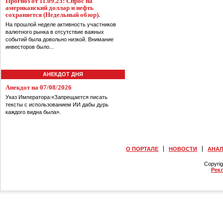
Прогноз от 11.09.23: Спрос на
американский доллар и нефть
сохраняется (Недельный обзор).
На прошлой неделе активность участников
валютного рынка в отсутствие важных
событий была довольно низкой. Внимание
инвесторов было...
АНЕКДОТ ДНЯ
Анекдот на 07/08/2026
Указ Императора:«Запрещается писать
тексты с использованием ИИ дабы дурь
каждого видна была».
О ПОРТАЛЕ
НОВОСТИ
АНА
Copyri
Рек