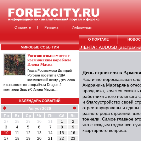
О проекте
|
Реклама
|
Информеры
О ПОРТАЛЕ
НОВОС
ЛЕНТА:
AUDUSD (австралийс
МИРОВЫЕ СОБЫТИЯ
Рогозин ознакомится с
космическим кораблем
Илона Маска
Глава Роскосмоса Дмитрий
День строителя в Армен
Рогозин посетит в США
Частично пересказывая сл
космический центр Джонсона
и ознакомится с кораблем Dragon-2
Андраника Маргаряна отно
компании SpaceX Илона Маска,...
праздника, хочется сказат
работники этого нелегкого 
КАЛЕНДАРЬ СОБЫТИЙ
и благоустройство своей ст
отреставрированы и сданы 
Август 2026
разного рода строений: шко
Пн
Вт
Ср
Чт
Пт
Сб
Вс
тоннели. Самое главное это
27
28
29
30
31
1
2
что с каждым годом все лу
3
4
5
6
7
8
9
квартирного вопроса.
10
11
12
13
14
15
16
17
18
19
20
21
22
23