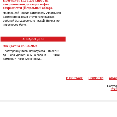
Прогноз от 11.09.23: Спрос на
американский доллар и нефть
сохраняется (Недельный обзор).
На прошлой неделе активность участников
валютного рынка в отсутствие важных
событий была довольно низкой. Внимание
инвесторов было...
АНЕКДОТ ДНЯ
Анекдот на 05/08/2026
- полторашку пива, пожалуйста.- 18 есть?-
да.- небо уронит ночь на ладони…- …чики
бамбони?- покиньте очередь.
О ПОРТАЛЕ
НОВОСТИ
АНА
Copyri
Рек