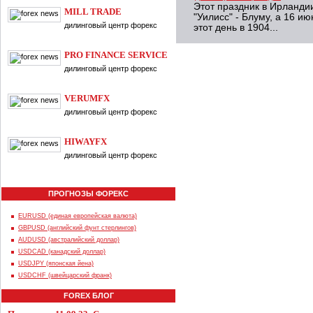
Этот праздник в Ирланди
MILL TRADE
"Уилисс" - Блуму, а 16 и
дилинговый центр форекс
этот день в 1904...
PRO FINANCE SERVICE
дилинговый центр форекс
VERUMFX
дилинговый центр форекс
HIWAYFX
дилинговый центр форекс
ПРОГНОЗЫ ФОРЕКС
EURUSD (единая европейская валюта)
GBPUSD (английский фунт стерлингов)
AUDUSD (австралийский доллар)
USDCAD (канадский доллар)
USDJPY (японская йена)
USDCHF (швейцарский франк)
FOREX БЛОГ