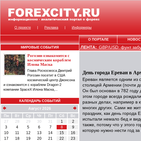
О проекте
|
Реклама
|
Информеры
О ПОРТАЛЕ
НОВОС
ЛЕНТА:
GBP/USD: фунт забу
МИРОВЫЕ СОБЫТИЯ
Рогозин ознакомится с
космическим кораблем
Илона Маска
Глава Роскосмоса Дмитрий
День города Ереван в А
Рогозин посетит в США
Ереван является одним из 
космический центр Джонсона
и ознакомится с кораблем Dragon-2
столицей Армении (почти д
компании SpaceX Илона Маска,...
Он был основан в 782 году 
этом городе всегда рождал
КАЛЕНДАРЬ СОБЫТИЙ
разных делах, например в к
многих других. Сами же жит
Август 2026
праздник, как день города 
Пн
Вт
Ср
Чт
Пт
Сб
Вс
испытали немало бед и виде
27
28
29
30
31
1
2
также, потому что у этого 
3
4
5
6
7
8
9
которую нужно нести год за
10
11
12
13
14
15
16
17
18
19
20
21
22
23