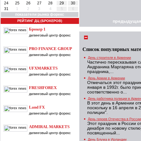
24
25
26
27
28
29
30
31
1
2
3
4
5
6
показатели рынка форекс
РЕЙТИНГ ДЦ (БРОКЕРОВ)
предыдущая
Брокер 1
дилинговый центр форекс
PRO FINANCE GROUP
Список популярных мат
дилинговый центр форекс
День строителя в Армении
Частично пересказывая 
Андраника Маргаряна от
UFXMARKETS
праздника,...
дилинговый центр форекс
День Армии в Армении
Отмечаться этот праздник
января в 1992г. было пр
FRESHFOREX
соответственно о...
дилинговый центр форекс
День работника полиции в Арме
В этот день в Армении о
Land FX
поскольку в 16 апреля в 
полиции".
дилинговый центр форекс
День героев Отечества в России
Этот праздник в России о
ADMIRAL MARKETS
декабря по новому стилю
посвященный...
дилинговый центр форекс
День Блума в Ирландии