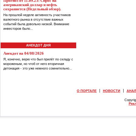
Прогноз от 11.09.23: Спрос на
американский доллар и нефть
сохраняется (Недельный обзор).
На прошлой неделе активность участников
валютного рынка в отсутствие важных
событий была довольно низкой. Внимание
инвесторов было...
АНЕКДОТ ДНЯ
Анекдот на 04/08/2026
Я, конечно, верю что был прилёт по складу с
мороженым, но чтоб от него вторичная
детонация - это уже немного сомнительно...
О ПОРТАЛЕ
НОВОСТИ
АНА
Copyri
Рек