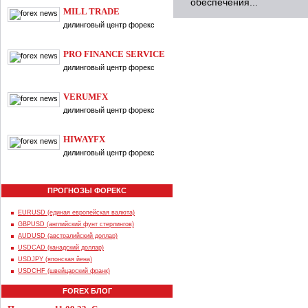
обеспечения...
MILL TRADE
дилинговый центр форекс
PRO FINANCE SERVICE
дилинговый центр форекс
VERUMFX
дилинговый центр форекс
HIWAYFX
дилинговый центр форекс
ПРОГНОЗЫ ФОРЕКС
EURUSD (единая европейская валюта)
GBPUSD (английский фунт стерлингов)
AUDUSD (австралийский доллар)
USDCAD (канадский доллар)
USDJPY (японская йена)
USDCHF (швейцарский франк)
FOREX БЛОГ