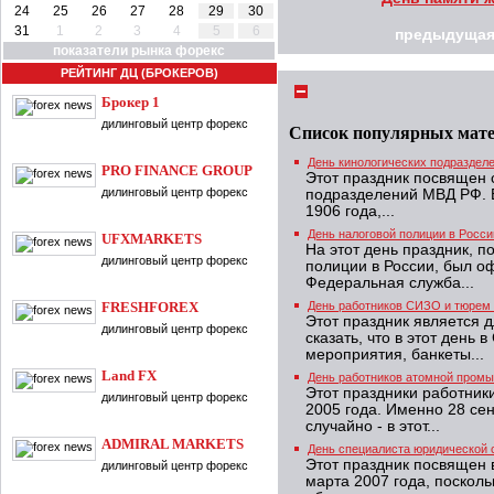
24
25
26
27
28
29
30
31
1
2
3
4
5
6
предыдущая
показатели рынка форекс
РЕЙТИНГ ДЦ (БРОКЕРОВ)
Брокер 1
дилинговый центр форекс
Список популярных мат
День кинологических подраздел
PRO FINANCE GROUP
Этот праздник посвящен 
дилинговый центр форекс
подразделений МВД РФ. В
1906 года,...
День налоговой полиции в Росси
UFXMARKETS
На этот день праздник, 
дилинговый центр форекс
полиции в России, был о
Федеральная служба...
FRESHFOREX
День работников СИЗО и тюрем 
Этот праздник является 
дилинговый центр форекс
сказать, что в этот день
мероприятия, банкеты...
Land FX
День работников атомной пром
Этот праздники работни
дилинговый центр форекс
2005 года. Именно 28 се
случайно - в этот...
ADMIRAL MARKETS
День специалиста юридической 
Этот праздник посвящен 
дилинговый центр форекс
марта 2007 года, посколь