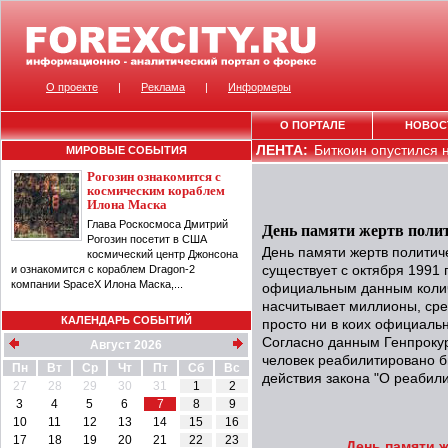
О проекте
|
Реклама
|
Информеры
О ПОРТАЛЕ
НОВОС
ЛЕНТА:
Биткоин опустился н
МИРОВЫЕ СОБЫТИЯ
Рогозин ознакомится с
космическим кораблем
Илона Маска
Глава Роскосмоса Дмитрий
День памяти жертв полит
Рогозин посетит в США
День памяти жертв политич
космический центр Джонсона
и ознакомится с кораблем Dragon-2
существует с октября 1991
компании SpaceX Илона Маска,...
официальным данным колич
насчитывает миллионы, сре
КАЛЕНДАРЬ СОБЫТИЙ
просто ни в коих официаль
Согласно данным Генпрокур
Август 2026
человек реабилитировано б
Пн
Вт
Ср
Чт
Пт
Сб
Вс
действия закона "О реабил
27
28
29
30
31
1
2
3
4
5
6
7
8
9
10
11
12
13
14
15
16
17
18
19
20
21
22
23
День памяти 