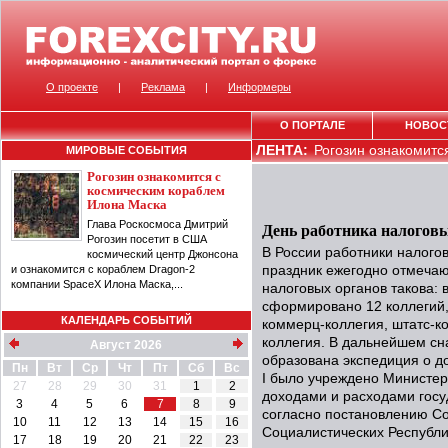
О проекте
|
Реклама
|
Информеры
О ПОРТАЛЕ
НОВОС
ЛЕНТА:
Рогозин ознакомитс
МИРОВЫЕ СОБЫТИЯ
Рогозин ознакомится с
космическим кораблем
Илона Маска
Глава Роскосмоса Дмитрий
День работника налоговы
Рогозин посетит в США
В России работники налого
космический центр Джонсона
и ознакомится с кораблем Dragon-2
праздник ежегодно отмечаю
компании SpaceX Илона Маска,...
налоговых органов такова: 
сформировано 12 коллегий
КАЛЕНДАРЬ СОБЫТИЙ
коммерц-коллегия, штатс-ко
коллегия. В дальнейшем сна
Август 2026
образована экспедиция о до
Пн
Вт
Ср
Чт
Пт
Сб
Вс
I было учреждено Министер
27
28
29
30
31
1
2
доходами и расходами госуд
3
4
5
6
7
8
9
согласно постановлению С
10
11
12
13
14
15
16
Социалистических Республи
17
18
19
20
21
22
23