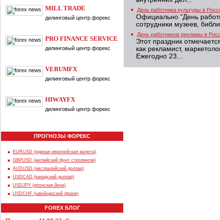
MILL TRADE
День работника культуры в Росс
Официально "День работн
дилинговый центр форекс
сотрудники музеев, библио
День работников рекламы в Рос
PRO FINANCE SERVICE
Этот праздник отмечаетс
дилинговый центр форекс
как рекламист, маркетолог
Ежегодно 23...
VERUMFX
дилинговый центр форекс
HIWAYFX
дилинговый центр форекс
ПРОГНОЗЫ ФОРЕКС
EURUSD (единая европейская валюта)
GBPUSD (английский фунт стерлингов)
AUDUSD (австралийский доллар)
USDCAD (канадский доллар)
USDJPY (японская йена)
USDCHF (швейцарский франк)
FOREX БЛОГ