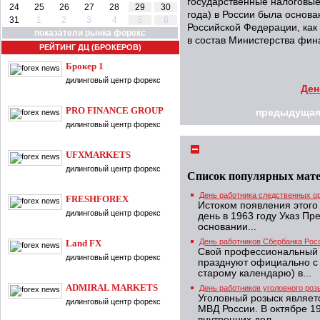
государственные налоговые
24
25
26
27
28
29
30
года) в России была основ
31
1
2
3
4
5
6
Российской Федерации, как
показатели рынка форекс
в состав Министерства фин
РЕЙТИНГ ДЦ (БРОКЕРОВ)
Брокер 1
дилинговый центр форекс
Ден
PRO FINANCE GROUP
предыдущая
дилинговый центр форекс
UFXMARKETS
дилинговый центр форекс
Список популярных мат
День работника следственных о
FRESHFOREX
Истоком появления этого
дилинговый центр форекс
день в 1963 году Указ П
основании...
День работников Сбербанка Рос
Land FX
Свой профессиональный 
дилинговый центр форекс
празднуют официально с 1
старому календарю) в...
ADMIRAL MARKETS
День работников уголовного роз
Уголовный розыск являет
дилинговый центр форекс
МВД России. В октябре 1
внутренних дел...