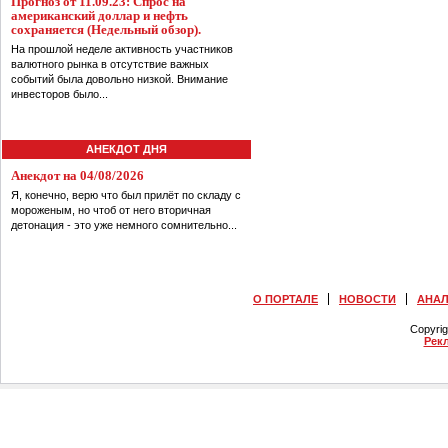
Прогноз от 11.09.23: Спрос на
американский доллар и нефть
сохраняется (Недельный обзор).
На прошлой неделе активность участников
валютного рынка в отсутствие важных
событий была довольно низкой. Внимание
инвесторов было...
АНЕКДОТ ДНЯ
Анекдот на 04/08/2026
Я, конечно, верю что был прилёт по складу с
мороженым, но чтоб от него вторичная
детонация - это уже немного сомнительно...
О ПОРТАЛЕ
НОВОСТИ
АНА
Copyri
Рек