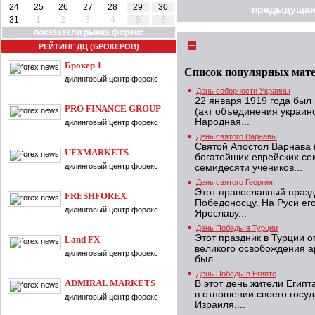
24
25
26
27
28
29
30
предыдущая
31
1
2
3
4
5
6
показатели рынка форекс
РЕЙТИНГ ДЦ (БРОКЕРОВ)
Брокер 1
Список популярных мат
дилинговый центр форекс
День соборности Украины
22 января 1919 года был
PRO FINANCE GROUP
(акт объединения украин
Народная...
дилинговый центр форекс
День святого Варнавы
Святой Апостол Варнава 
UFXMARKETS
богатейших еврейских се
дилинговый центр форекс
семидесяти учеников...
День святого Георгия
Этот православный праз
FRESHFOREX
Победоносцу. На Руси ег
дилинговый центр форекс
Ярославу...
День Победы в Турции
Этот праздник в Турции о
Land FX
великого освобождения 
дилинговый центр форекс
был...
День Победы в Египте
ADMIRAL MARKETS
В этот день жители Егип
в отношении своего госу
дилинговый центр форекс
Израиля,...