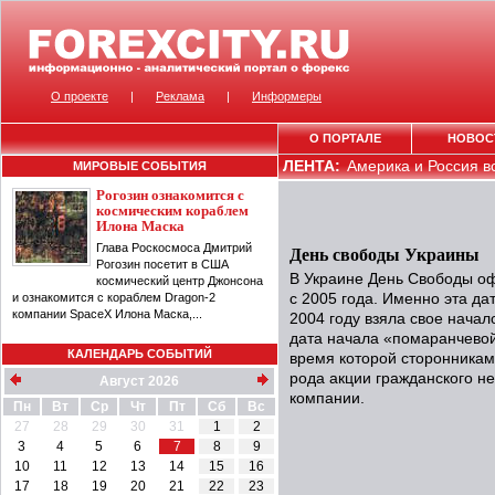
О проекте
|
Реклама
|
Информеры
О ПОРТАЛЕ
НОВОС
ЛЕНТА:
Америка и Россия вс
МИРОВЫЕ СОБЫТИЯ
Рогозин ознакомится с
космическим кораблем
Илона Маска
Глава Роскосмоса Дмитрий
День свободы Украины
Рогозин посетит в США
В Украине День Свободы о
космический центр Джонсона
и ознакомится с кораблем Dragon-2
с 2005 года. Именно эта да
компании SpaceX Илона Маска,...
2004 году взяла свое нача
дата начала «помаранчевой
КАЛЕНДАРЬ СОБЫТИЙ
время которой сторонника
рода акции гражданского не
Август 2026
компании.
Пн
Вт
Ср
Чт
Пт
Сб
Вс
27
28
29
30
31
1
2
3
4
5
6
7
8
9
10
11
12
13
14
15
16
17
18
19
20
21
22
23