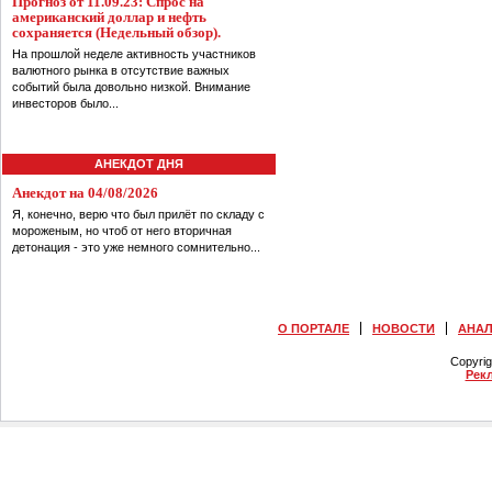
Прогноз от 11.09.23: Спрос на
американский доллар и нефть
сохраняется (Недельный обзор).
На прошлой неделе активность участников
валютного рынка в отсутствие важных
событий была довольно низкой. Внимание
инвесторов было...
АНЕКДОТ ДНЯ
Анекдот на 04/08/2026
Я, конечно, верю что был прилёт по складу с
мороженым, но чтоб от него вторичная
детонация - это уже немного сомнительно...
О ПОРТАЛЕ
НОВОСТИ
АНА
Copyri
Рек