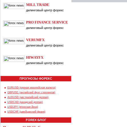
MILL TRADE
дилинговый центр форекс
PRO FINANCE SERVICE
дилинговый центр форекс
VERUMFX
дилинговый центр форекс
HIWAYFX
дилинговый центр форекс
ПРОГНОЗЫ ФОРЕКС
EURUSD (единая европейская валюта)
GBPUSD (английский фунт стерлингов)
AUDUSD (австралийский доллар)
USDCAD (канадский доллар)
USDJPY (японская йена)
USDCHF (швейцарский франк)
FOREX БЛОГ