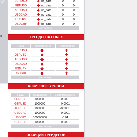
ЬИ
EURUSD
no_data
0
0
GBPUSD
no_data
0
0
AUDUSD
no_data
0
0
USDCAD
no_data
0
0
USDJPY
no_data
0
0
USDCHF
no_data
0
0
информер
 с
ТРЕНДЫ НА FOREX
Пара
Краткосрочн.
Долгосрочн.
EURUSD
GBPUSD
AUDUSD
USDCAD
USDJPY
USDCHF
информер
КЛЮЧЕВЫЕ УРОВНИ
Пара
Поддержка
Сопротивление
EURUSD
1000000
-0.0001
GBPUSD
1000000
-0.0001
AUDUSD
1000000
-0.0001
USDCAD
1000000
-0.0001
USDJPY
100000000
-0.01
USDCHF
1000000
-0.0001
информер
ПОЗИЦИИ ТРЕЙДЕРОВ