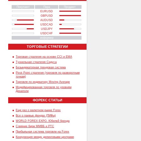
Покупают
Пара
Продают
EURUSD
GBPUSD
AUDUSD
USDCAD
USDJPY
USDCHF
информер
ТОРГОВЫЕ СТРАТЕГИИ
Торговая стратегия на основе CCI и EMA
Туннельная стратегия Сидуса
Безындикаторная трендовая система
Pivot Point стратегия (торговля по разворотным
точкам)
Торговля по индикатору Moving Average
Модифицированная торговля по уровням
Динаполи
ФОРЕКС СТАТЬИ
Еще раз о валютном рынке Forex
Все о паевых фондах (ПИФы)
WORLD FOREX EXPO. Юбилей бренда
Слияние бирж ММВБ и РТС
Прибыльная система торговли на Forex
Конкуренция между дилинговыми центрами