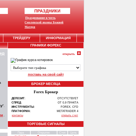
ПРАЗДНИКИ
Празднование в честь
Смоленской иконы Божией
Матери
ТРЕЙДЕРУ
ИНФОРМАЦИЯ
ГРАФИКИ ФОРЕКС
ИЯ
открыть
поставь на свой сайт
а
БРОКЕР МЕСЯЦА
Forex Брокер
ДЕПОЗИТ
:
ОТСУТСТВУЕТ
СПРЕД
:
ОТ 0,9 ПУНКТА
ty
".
ИНСТРУМЕНТЫ
:
FOREX, CFD
ПЛАТФОРМА
:
METATRADER 4
ии
.
контакты
открыть счет
ТОРГОВЫЕ СИГНАЛЫ
Пара
Открытие
Стоп
Цель