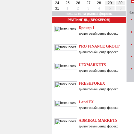
24
25
26
27
28
29
30
31
1
2
3
4
5
6
Сп
показатели рынка форекс
РЕЙТИНГ ДЦ (БРОКЕРОВ)
Брокер 1
дилинговый центр форекс
PRO FINANCE GROUP
дилинговый центр форекс
UFXMARKETS
дилинговый центр форекс
FRESHFOREX
дилинговый центр форекс
Land FX
дилинговый центр форекс
ADMIRAL MARKETS
дилинговый центр форекс