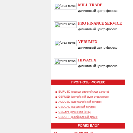
MILL TRADE
дилинговый центр форекс
PRO FINANCE SERVICE
дилинговый центр форекс
VERUMFX
дилинговый центр форекс
HIWAYFX
дилинговый центр форекс
ПРОГНОЗЫ ФОРЕКС
EURUSD (единая европейская валюта)
GBPUSD (английский фунт стерлингов)
AUDUSD (австралийский доллар)
USDCAD (канадский доллар)
USDJPY (японская йена)
USDCHF (швейцарский франк)
FOREX БЛОГ