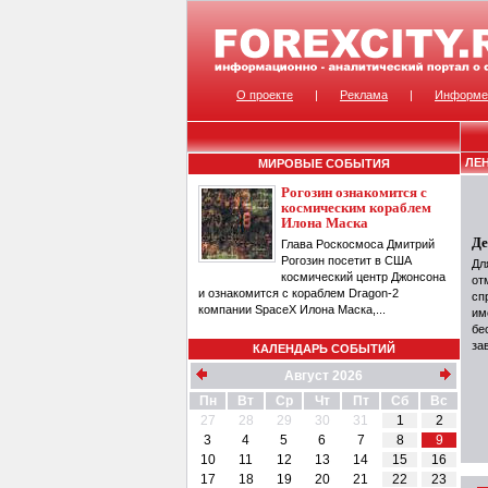
О проекте
|
Реклама
|
Информе
ЛЕ
МИРОВЫЕ СОБЫТИЯ
Рогозин ознакомится с
космическим кораблем
Илона Маска
Де
Глава Роскосмоса Дмитрий
Рогозин посетит в США
Дл
космический центр Джонсона
от
и ознакомится с кораблем Dragon-2
сп
компании SpaceX Илона Маска,...
им
бе
за
КАЛЕНДАРЬ СОБЫТИЙ
Август 2026
Пн
Вт
Ср
Чт
Пт
Сб
Вс
27
28
29
30
31
1
2
3
4
5
6
7
8
9
10
11
12
13
14
15
16
17
18
19
20
21
22
23