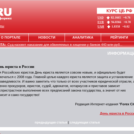
КУРС ЦБ РФ
USD
82.1665
+0.76
EUR
94.8366
+0.78
ры
UAH
1.8358
+0.02
О ПОРТАЛЕ
НОВОСТИ
АНАЛИТИКА
РЕЙТИНГИ
НТА:
Суд назовет наказание для обвиняемых в хищении у банков 440 млн руб...
ИНФОРМАЦ
нь юриста в России
я Российских юристов День юриста является совсем новым, и официально будет
мечаться с 2008 года. Главной целью каждого юриста является защита и установление
раведливости. И важно заметить что только от всех участников юридической отрасли, 
енно прокуроров, юристов, судей, адвокатов, нотариусов и приставов зависит
спристрастное выполнение всех предписаний закона государства, а значит от них
висит и само государство!
Редакция Интернет-издания "
Forex Ci
День юриста в Росс
предыдущая статья
|
следующая статья